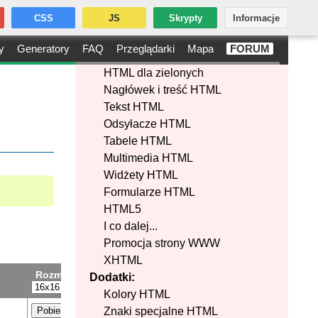
CSS
JS
Skrypty
Informacje
y
Generatory
FAQ
Przeglądarki
Mapa
FORUM
HTML dla zielonych
Nagłówek i treść HTML
Tekst HTML
Odsyłacze HTML
Tabele HTML
Multimedia HTML
Widżety HTML
Formularze HTML
HTML5
I co dalej...
Promocja strony WWW
XHTML
Rozmiar:
Dodatki:
Kolory HTML
Pobierz
Znaki specjalne HTML