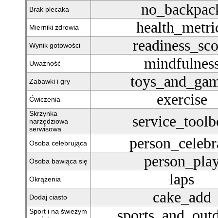
no_backpac
Brak plecaka
health_metri
Mierniki zdrowia
readiness_sco
Wynik gotowości
mindfulnes
Uważność
toys_and_ga
Zabawki i gry
exercise
Ćwiczenia
Skrzynka
service_tool
narzędziowa
serwisowa
person_celebr
Osoba celebrująca
person_pla
Osoba bawiąca się
laps
Okrążenia
cake_add
Dodaj ciasto
sports_and_out
Sport i na świeżym