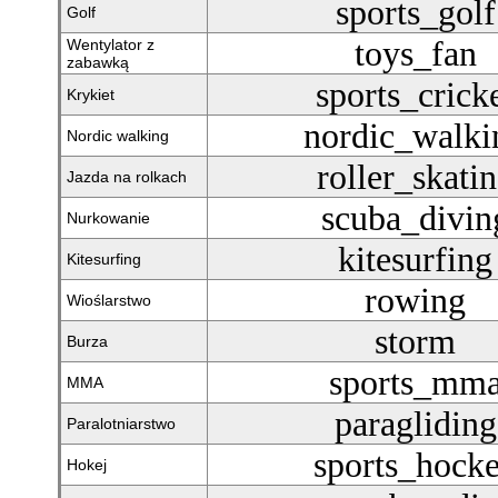
sports_golf
Golf
toys_fan
Wentylator z
zabawką
sports_crick
Krykiet
nordic_walki
Nordic walking
roller_skati
Jazda na rolkach
scuba_divin
Nurkowanie
kitesurfing
Kitesurfing
rowing
Wioślarstwo
storm
Burza
sports_mm
MMA
paragliding
Paralotniarstwo
sports_hock
Hokej