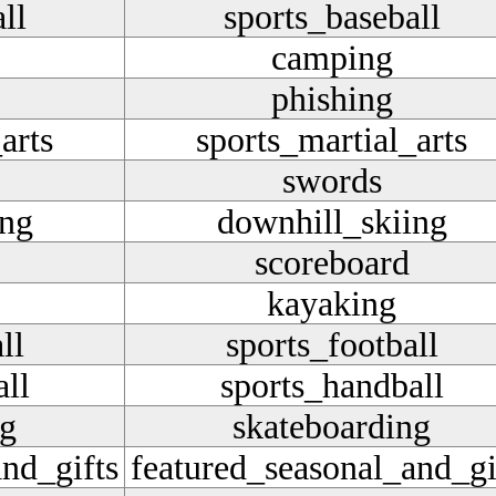
ll
sports_baseball
camping
phishing
arts
sports_martial_arts
swords
ing
downhill_skiing
scoreboard
kayaking
ll
sports_football
ll
sports_handball
ng
skateboarding
nd_gifts
featured_seasonal_and_gi