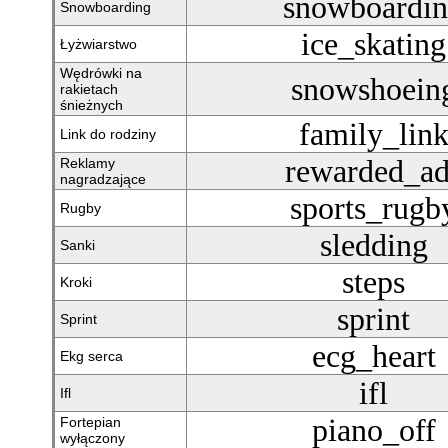
snowboardi
Snowboarding
ice_skating
Łyżwiarstwo
Wędrówki na
snowshoein
rakietach
śnieżnych
family_lin
Link do rodziny
rewarded_ad
Reklamy
nagradzające
sports_rugb
Rugby
sledding
Sanki
steps
Kroki
sprint
Sprint
ecg_heart
Ekg serca
ifl
Ifl
piano_off
Fortepian
wyłączony