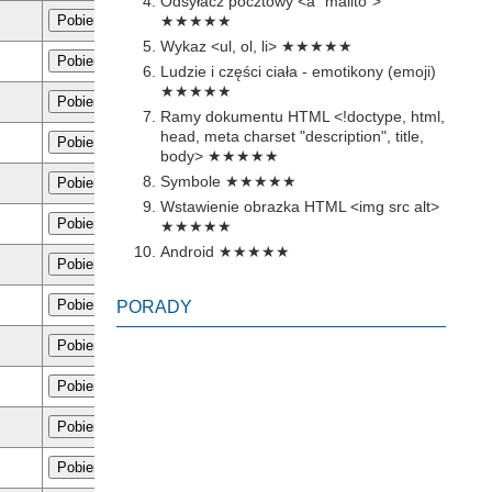
Odsyłacz pocztowy <a "mailto">
Pobierz
★★★★★
Wykaz <ul, ol, li>
★★★★★
Pobierz
Ludzie i części ciała - emotikony (emoji)
★★★★★
Pobierz
Ramy dokumentu HTML <!doctype, html,
head, meta charset "description", title,
Pobierz
body>
★★★★★
Symbole
★★★★★
Pobierz
Wstawienie obrazka HTML <img src alt>
Pobierz
★★★★★
Android
★★★★★
Pobierz
Pobierz
PORADY
Pobierz
Pobierz
Pobierz
Pobierz