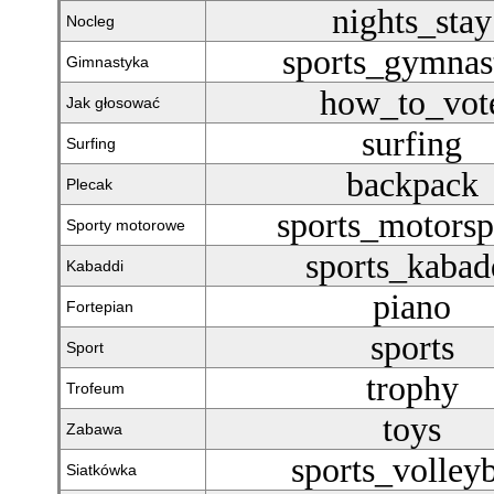
nights_stay
Nocleg
sports_gymnas
Gimnastyka
how_to_vot
Jak głosować
surfing
Surfing
backpack
Plecak
sports_motorsp
Sporty motorowe
sports_kabad
Kabaddi
piano
Fortepian
sports
Sport
trophy
Trofeum
toys
Zabawa
sports_volleyb
Siatkówka