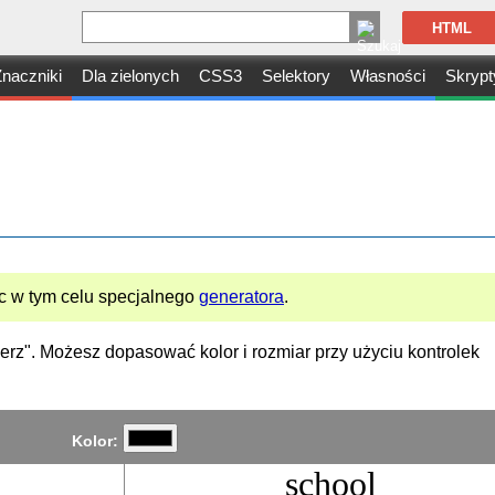
HTML
naczniki
Dla zielonych
CSS3
Selektory
Własności
Skrypt
 w tym celu specjalnego
generatora
.
bierz". Możesz dopasować kolor i rozmiar przy użyciu kontrolek
Kolor:
school