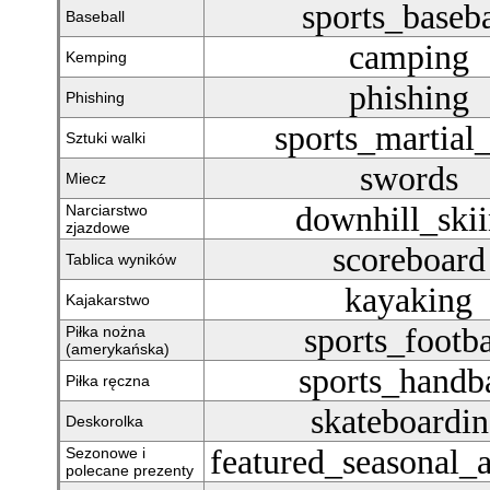
sports_baseba
Baseball
camping
Kemping
phishing
Phishing
sports_martial_
Sztuki walki
swords
Miecz
downhill_ski
Narciarstwo
zjazdowe
scoreboard
Tablica wyników
kayaking
Kajakarstwo
sports_footba
Piłka nożna
(amerykańska)
sports_handba
Piłka ręczna
skateboardi
Deskorolka
featured_seasonal_a
Sezonowe i
polecane prezenty