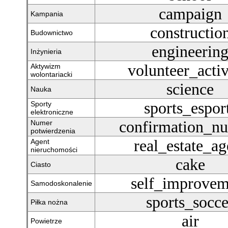
campaign
Kampania
constructio
Budownictwo
engineerin
Inżynieria
volunteer_acti
Aktywizm
wolontariacki
science
Nauka
sports_espor
Sporty
elektroniczne
confirmation_n
Numer
potwierdzenia
real_estate_ag
Agent
nieruchomości
cake
Ciasto
self_improvem
Samodoskonalenie
sports_socce
Piłka nożna
air
Powietrze