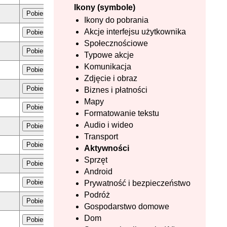
Ikony (symbole)
Pobierz
Ikony do pobrania
Akcje interfejsu użytkownika
Pobierz
Społecznościowe
Pobierz
Typowe akcje
Komunikacja
Pobierz
Zdjęcie i obraz
Pobierz
Biznes i płatności
Mapy
Pobierz
Formatowanie tekstu
Audio i wideo
Pobierz
Transport
Pobierz
Aktywności
Sprzęt
Pobierz
Android
Pobierz
Prywatność i bezpieczeństwo
Podróż
Pobierz
Gospodarstwo domowe
Dom
Pobierz