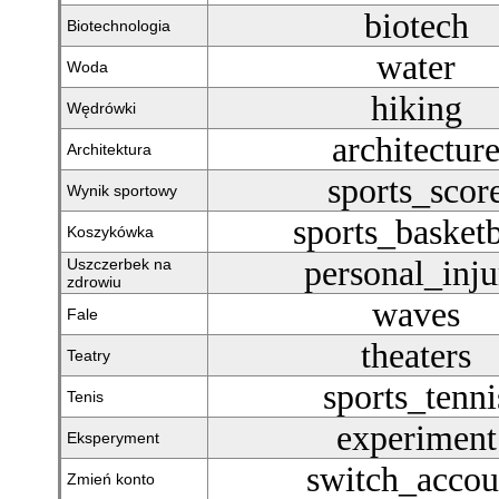
biotech
Biotechnologia
water
Woda
hiking
Wędrówki
architectur
Architektura
sports_scor
Wynik sportowy
sports_basketb
Koszykówka
personal_inju
Uszczerbek na
zdrowiu
waves
Fale
theaters
Teatry
sports_tenni
Tenis
experiment
Eksperyment
switch_accou
Zmień konto