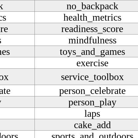
k
no_backpack
cs
health_metrics
re
readiness_score
s
mindfulness
mes
toys_and_games
exercise
box
service_toolbox
ate
person_celebrate
y
person_play
laps
cake_add
doors
sports_and_outdoors