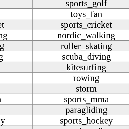
sports_golf
toys_fan
et
sports_cricket
ng
nordic_walking
ng
roller_skating
g
scuba_diving
kitesurfing
rowing
storm
a
sports_mma
paragliding
ey
sports_hockey