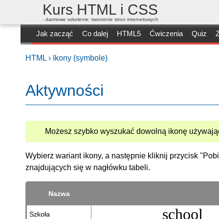
Kurs HTML i CSS
- darmowe szkolenie: tworzenie stron internetowych
Jak zacząć
Co dalej
HTML5
Ćwiczenia
Quiz
Z
HTML ›
Ikony (symbole)
Aktywności
Możesz szybko wyszukać dowolną ikonę używając
Wybierz wariant ikony, a następnie kliknij przycisk "Po
znajdujących się w nagłówku tabeli.
Nazwa
school
Szkoła