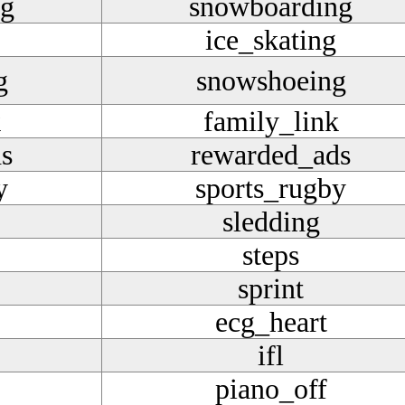
ng
snowboarding
ice_skating
g
snowshoeing
k
family_link
s
rewarded_ads
y
sports_rugby
sledding
steps
sprint
ecg_heart
ifl
piano_off