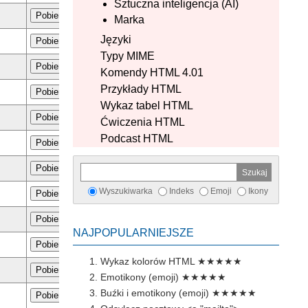
Sztuczna inteligencja (AI)
Pobierz
Marka
Języki
Pobierz
Typy MIME
Pobierz
Komendy HTML 4.01
Przykłady HTML
Pobierz
Wykaz tabel HTML
Pobierz
Ćwiczenia HTML
Podcast HTML
Pobierz
Pobierz
Wyszukiwarka
Indeks
Emoji
Ikony
Pobierz
Pobierz
NAJPOPULARNIEJSZE
Pobierz
Wykaz kolorów HTML
★★★★★
Pobierz
Emotikony (emoji)
★★★★★
Buźki i emotikony (emoji)
★★★★★
Pobierz