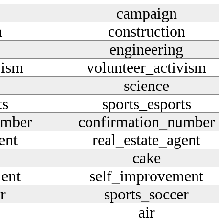
campaign
n
construction
g
engineering
vism
volunteer_activism
science
ts
sports_esports
umber
confirmation_number
ent
real_estate_agent
cake
ent
self_improvement
r
sports_soccer
air