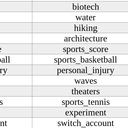
biotech
water
hiking
e
architecture
e
sports_score
all
sports_basketball
ry
personal_injury
waves
theaters
s
sports_tennis
experiment
nt
switch_account