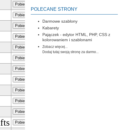
Pobierz
POLECANE STRONY
Pobierz
Darmowe szablony
Pobierz
Kabarety
Pajączek - edytor HTML, PHP, CSS z
Pobierz
kolorowaniem i szablonami
Zobacz więcej...
Pobierz
Dodaj tutaj swoją stronę za darmo...
Pobierz
Pobierz
Pobierz
Pobierz
Pobierz
Pobierz
fts
Pobierz