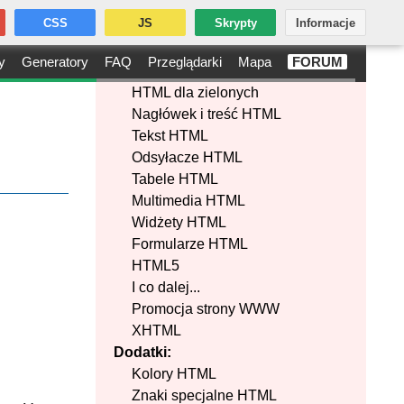
CSS
JS
Skrypty
Informacje
y
Generatory
FAQ
Przeglądarki
Mapa
FORUM
HTML dla zielonych
Nagłówek i treść HTML
Tekst HTML
Odsyłacze HTML
Tabele HTML
Multimedia HTML
Widżety HTML
Formularze HTML
HTML5
I co dalej...
Promocja strony WWW
XHTML
Dodatki:
Kolory HTML
Znaki specjalne HTML