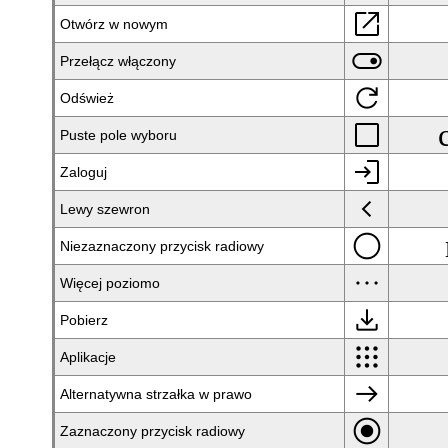
open_in_new
Otwórz w nowym
toggle_on
Przełącz włączony
refresh
Odśwież
check_box_outline_blank
Puste pole wyboru
login
Zaloguj
chevron_left
Lewy szewron
radio_button_unchecked
Niezaznaczony przycisk radiowy
more_horiz
Więcej poziomo
download
Pobierz
apps
Aplikacje
arrow_right_alt
Alternatywna strzałka w prawo
radio_button_checked
Zaznaczony przycisk radiowy