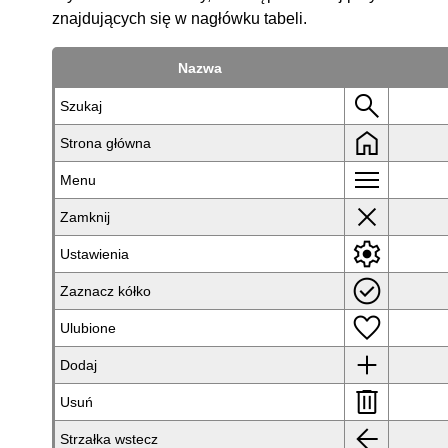
znajdujących się w nagłówku tabeli.
Nazwa
search
Szukaj
home
Strona główna
menu
Menu
close
Zamknij
settings
Ustawienia
check_circle
Zaznacz kółko
favorite
Ulubione
add
Dodaj
delete
Usuń
arrow_back
Strzałka wstecz