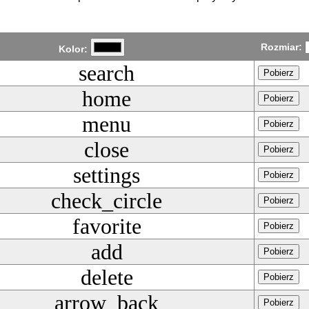
Rozmiar:
Kolor:
search
Pobierz
home
Pobierz
menu
Pobierz
close
Pobierz
settings
Pobierz
check_circle
Pobierz
favorite
Pobierz
add
Pobierz
delete
Pobierz
arrow_back
Pobierz