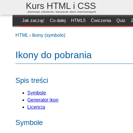
Kurs HTML i CSS
- darmowe szkolenie: tworzenie stron internetowych
Jak zacząć
Co dalej
HTML5
Ćwiczenia
Quiz
Z
HTML ›
Ikony (symbole)
Ikony do pobrania
Spis treści
Symbole
Generator ikon
Licencja
Symbole