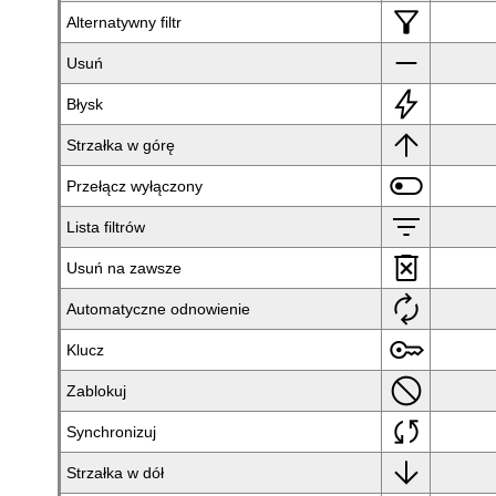
filter_alt
Alternatywny filtr
remove
Usuń
bolt
Błysk
arrow_upward
Strzałka w górę
toggle_off
Przełącz wyłączony
filter_list
Lista filtrów
delete_forever
Usuń na zawsze
autorenew
Automatyczne odnowienie
key
Klucz
block
Zablokuj
sync
Synchronizuj
arrow_downward
Strzałka w dół