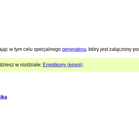
jąc w tym celu specjalnego
generatora
, który jest załączony po
dziesz w rozdziale:
Emotikony (emoji)
.
nika