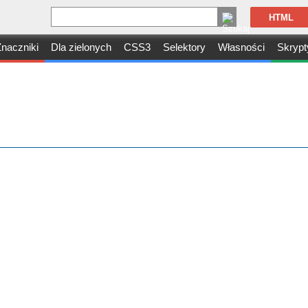
HTML
naczniki
Dla zielonych
CSS3
Selektory
Własności
Skrypt