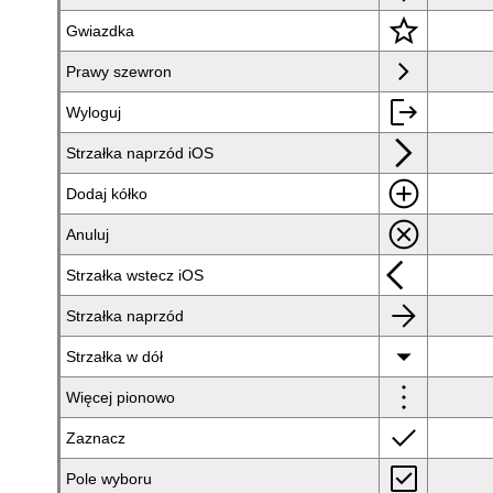
star
Gwiazdka
chevron_right
Prawy szewron
logout
Wyloguj
arrow_forward_ios
Strzałka naprzód iOS
add_circle
Dodaj kółko
cancel
Anuluj
arrow_back_ios
Strzałka wstecz iOS
arrow_forward
Strzałka naprzód
arrow_drop_down
Strzałka w dół
more_vert
Więcej pionowo
check
Zaznacz
check_box
Pole wyboru