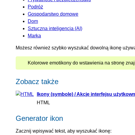
Podróż
Gospodarstwo domowe
Dom
Sztuczna inteligencja (AI)
Marka
Możesz również szybko wyszukać dowolną ikonę używa
Kolorowe emotikony do wstawienia na stronę znaj
Zobacz także
Ikony (symbole) / Akcje interfejsu użytkow
HTML
Generator ikon
Zacznij wpisywać tekst, aby wyszukać ikonę: