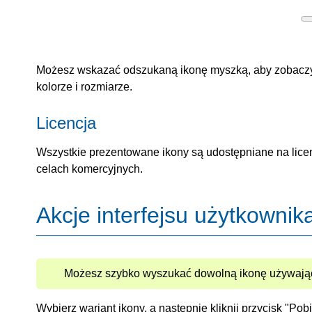
Możesz wskazać odszukaną ikonę myszką, aby zobaczyć j
kolorze i rozmiarze.
Licencja
Wszystkie prezentowane ikony są udostępniane na lice
celach komercyjnych.
Akcje interfejsu użytkownik
Możesz szybko wyszukać dowolną ikonę używając
Wybierz wariant ikony, a następnie kliknij przycisk "Po