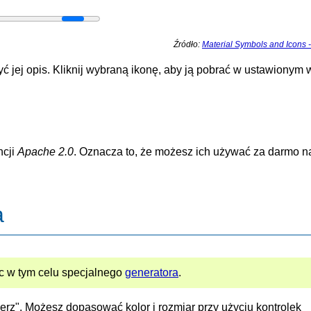
Źródło:
Material Symbols and Icons 
ej opis. Kliknij wybraną ikonę, aby ją pobrać w ustawionym w
ncji
Apache 2.0
. Oznacza to, że możesz ich używać za darmo 
a
 w tym celu specjalnego
generatora
.
bierz". Możesz dopasować kolor i rozmiar przy użyciu kontrolek