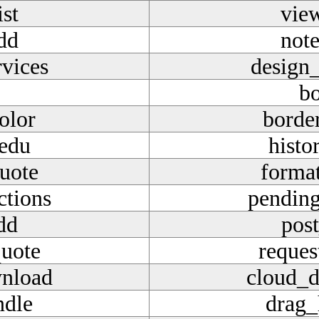
st
view
dd
not
rvices
design_
b
olor
borde
_edu
histo
uote
forma
ctions
pending
dd
pos
quote
reques
nload
cloud_
ndle
drag_