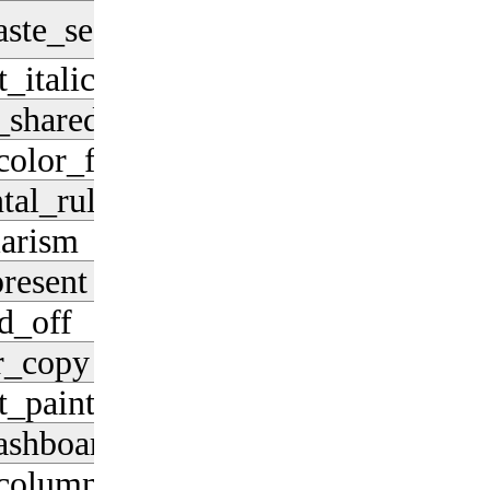
aste_search
Pobierz
_italic
Pobierz
_shared
Pobierz
olor_fill
Pobierz
tal_rule
Pobierz
iarism
Pobierz
present
Pobierz
d_off
Pobierz
r_copy
Pobierz
t_paint
Pobierz
ashboard
Pobierz
column
Pobierz