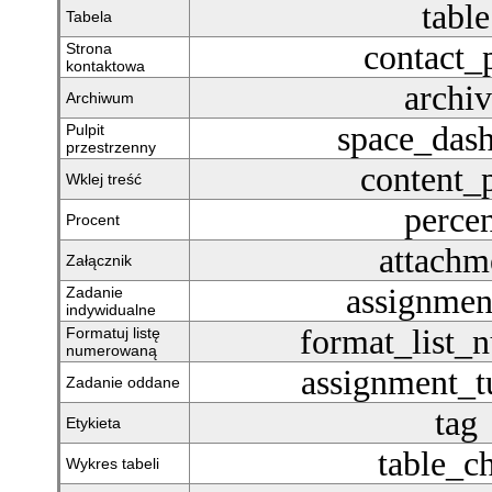
table
Tabela
contact_
Strona
kontaktowa
archi
Archiwum
space_das
Pulpit
przestrzenny
content_
Wklej treść
perce
Procent
attachm
Załącznik
assignmen
Zadanie
indywidualne
format_list_
Formatuj listę
numerowaną
assignment_t
Zadanie oddane
tag
Etykieta
table_ch
Wykres tabeli