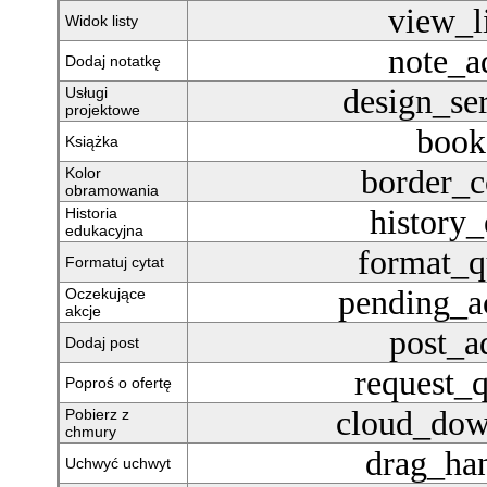
view_li
Widok listy
note_a
Dodaj notatkę
design_se
Usługi
projektowe
book
Książka
border_c
Kolor
obramowania
history
Historia
edukacyjna
format_q
Formatuj cytat
pending_a
Oczekujące
akcje
post_a
Dodaj post
request_
Poproś o ofertę
cloud_dow
Pobierz z
chmury
drag_ha
Uchwyć uchwyt