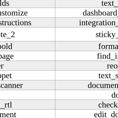
lds
text_
ustomize
dashboard
structions
integration
ote_2
sticky
bold
forma
page
find_
er
reo
ppet
text_
canner
documen
d
_rtl
checkl
ument
edit_d