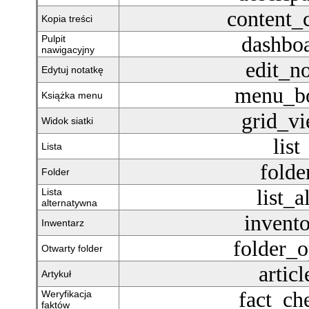
content_
Kopia treści
dashbo
Pulpit
nawigacyjny
edit_n
Edytuj notatkę
menu_b
Książka menu
grid_v
Widok siatki
list
Lista
folde
Folder
list_al
Lista
alternatywna
invent
Inwentarz
folder_
Otwarty folder
articl
Artykuł
fact_ch
Weryfikacja
faktów