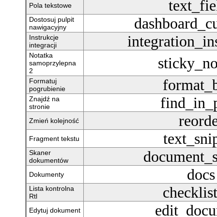
text_fie
Pola tekstowe
dashboard_c
Dostosuj pulpit
nawigacyjny
integration_in
Instrukcje
integracji
Notatka
sticky_n
samoprzylepna
2
format_
Formatuj
pogrubienie
find_in_
Znajdź na
stronie
reord
Zmień kolejność
text_sni
Fragment tekstu
document_s
Skaner
dokumentów
docs
Dokumenty
checklist
Lista kontrolna
Rtl
edit_doc
Edytuj dokument