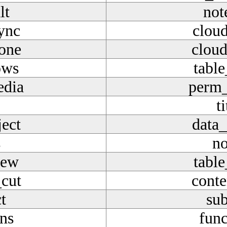
lt
not
ync
clou
one
clou
ows
tabl
dia
perm
ti
ject
data_
s
no
iew
tabl
_cut
conte
t
sub
ons
func