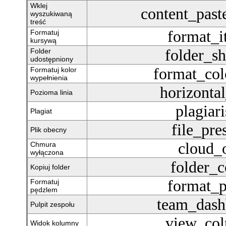
Wklej
content_past
wyszukiwaną
treść
format_it
Formatuj
kursywą
folder_s
Folder
udostępniony
format_colo
Formatuj kolor
wypełnienia
horizontal
Pozioma linia
plagiar
Plagiat
file_pre
Plik obecny
cloud_
Chmura
wyłączona
folder_
Kopiuj folder
format_p
Formatuj
pędzlem
team_dash
Pulpit zespołu
view_co
Widok kolumny