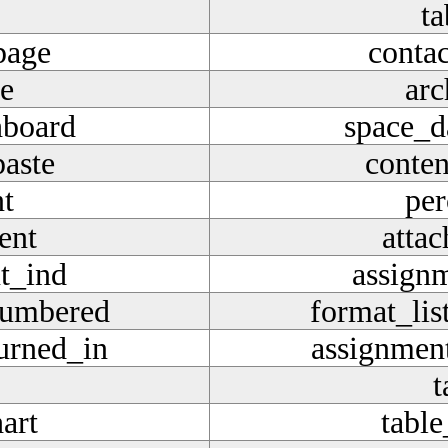
ta
page
conta
ve
arc
hboard
space_d
paste
conten
nt
per
ent
atta
t_ind
assign
numbered
format_li
urned_in
assignmen
t
art
table