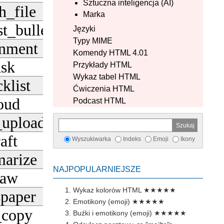
Sztuczna inteligencja (AI)
h_file
Pobierz
Marka
st_bulleted
Języki
Pobierz
Typy MIME
gnment
Pobierz
Komendy HTML 4.01
ask
Przykłady HTML
Pobierz
Wykaz tabel HTML
klist
Pobierz
Ćwiczenia HTML
oud
Podcast HTML
Pobierz
_upload
Pobierz
aft
Wyszukiwarka
Indeks
Emoji
Ikony
Pobierz
arize
Pobierz
NAJPOPULARNIEJSZE
raw
Pobierz
Wykaz kolorów HTML
★★★★★
paper
Pobierz
Emotikony (emoji)
★★★★★
_copy
Buźki i emotikony (emoji)
★★★★★
Pobierz