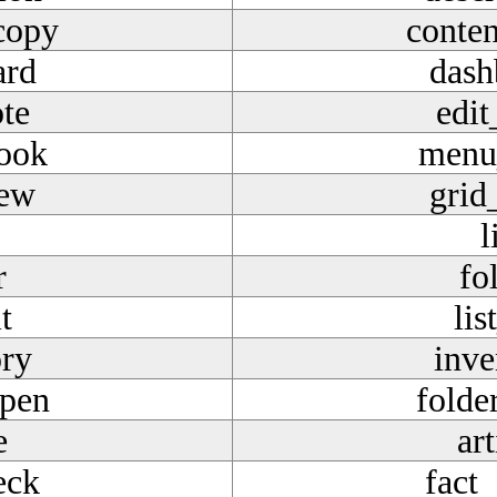
copy
conte
ard
dash
ote
edit
ook
menu
iew
grid
l
r
fo
t
lis
ory
inve
open
folde
e
art
eck
fact