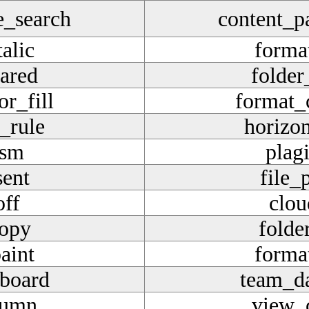
e_search
content_p
alic
format
hared
folder
r_fill
format_c
_rule
horizon
ism
plag
sent
file_
off
clou
copy
folde
aint
forma
board
team_d
lumn
view_