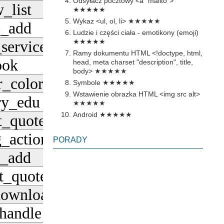
Odsyłacz pocztowy <a "mailto">
_list
Pobierz
★★★★★
Wykaz <ul, ol, li>
★★★★★
e_add
Pobierz
Ludzie i części ciała - emotikony (emoji)
services
★★★★★
Pobierz
Ramy dokumentu HTML <!doctype, html,
ook
head, meta charset "description", title,
Pobierz
body>
★★★★★
r_color
Symbole
★★★★★
Pobierz
Wstawienie obrazka HTML <img src alt>
ry_edu
Pobierz
★★★★★
Android
★★★★★
t_quote
Pobierz
_actions
Pobierz
PORADY
t_add
Pobierz
t_quote
Pobierz
download
Pobierz
handle
Pobierz