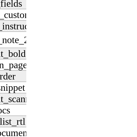
fields
Pobierz
_customize
Pobierz
_instructions
Pobierz
_note_2
Pobierz
t_bold
Pobierz
in_page
Pobierz
rder
Pobierz
snippet
Pobierz
t_scanner
Pobierz
ocs
Pobierz
ist_rtl
Pobierz
ocument
Pobierz