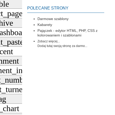
ble
Pobierz
POLECANE STRONY
ct_page
Pobierz
Darmowe szablony
hive
Pobierz
Kabarety
ashboard
Pajączek - edytor HTML, PHP, CSS z
Pobierz
kolorowaniem i szablonami
t_paste
Zobacz więcej...
Pobierz
Dodaj tutaj swoją stronę za darmo...
cent
Pobierz
chment
Pobierz
ment_ind
Pobierz
st_numbered
Pobierz
t_turned_in
Pobierz
ag
Pobierz
_chart
Pobierz