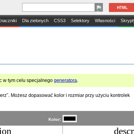
HTML
naczniki
Dla zielonych
CSS3
Selektory
Własności
Skrypt
 w tym celu specjalnego
generatora
.
bierz". Możesz dopasować kolor i rozmiar przy użyciu kontrolek
Kolor:
ion
descr