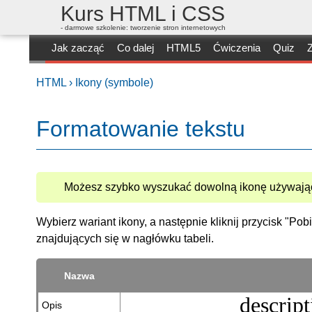
Kurs HTML i CSS
- darmowe szkolenie: tworzenie stron internetowych
Jak zacząć
Co dalej
HTML5
Ćwiczenia
Quiz
Z
HTML ›
Ikony (symbole)
Formatowanie tekstu
Możesz szybko wyszukać dowolną ikonę używając
Wybierz wariant ikony, a następnie kliknij przycisk "Po
znajdujących się w nagłówku tabeli.
Nazwa
descript
Opis