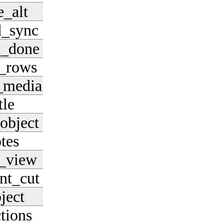
e_alt
Pobierz
d_sync
Pobierz
d_done
Pobierz
e_rows
Pobierz
_media
Pobierz
tle
Pobierz
object
Pobierz
tes
Pobierz
e_view
Pobierz
nt_cut
Pobierz
ject
Pobierz
tions
Pobierz