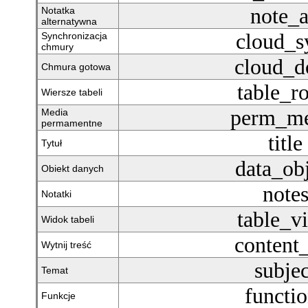
note_a
Notatka
alternatywna
cloud_s
Synchronizacja
chmury
cloud_d
Chmura gotowa
table_r
Wiersze tabeli
perm_me
Media
permamentne
title
Tytuł
data_ob
Obiekt danych
note
Notatki
table_v
Widok tabeli
content
Wytnij treść
subjec
Temat
functi
Funkcje