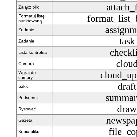
attach_f
Załącz plik
format_list_
Formatuj listę
punktowaną
assignm
Zadanie
task
Zadanie
checkli
Lista kontrolna
clou
Chmura
cloud_up
Wgraj do
chmury
draft
Szkic
summar
Podsumuj
draw
Rysować
newspa
Gazeta
file_c
Kopia pliku