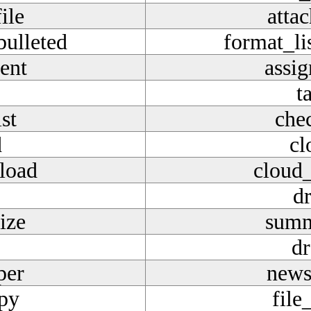
ile
attac
bulleted
format_li
ent
assi
t
st
chec
d
cl
load
cloud
dr
ize
summ
d
per
news
opy
file