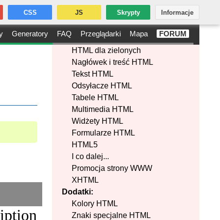
CSS
JS
Skrypty
Informacje
y
Generatory
FAQ
Przeglądarki
Mapa
FORUM
HTML dla zielonych
Nagłówek i treść HTML
Tekst HTML
Odsyłacze HTML
Tabele HTML
Multimedia HTML
Widżety HTML
Formularze HTML
HTML5
I co dalej...
Promocja strony WWW
XHTML
Rozmiar:
Dodatki:
Kolory HTML
iption
Znaki specjalne HTML
Pobierz