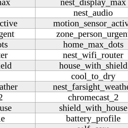
max
nest_display_max
nest_audio
ctive
motion_sensor_acti
gent
zone_person_urgen
ts
home_max_dots
ter
nest_wifi_router
eld
house_with_shield
cool_to_dry
ather
nest_farsight_weath
2
chromecast_2
use
shield_with_house
le
battery_profile