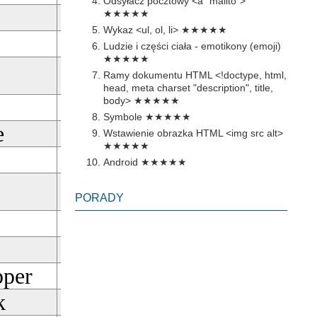
Odsyłacz pocztowy <a "mailto">
★★★★★
Pobierz
Wykaz <ul, ol, li>
★★★★★
Pobierz
Ludzie i części ciała - emotikony (emoji)
★★★★★
Ramy dokumentu HTML <!doctype, html,
Pobierz
head, meta charset "description", title,
body>
★★★★★
Pobierz
Symbole
★★★★★
e
Wstawienie obrazka HTML <img src alt>
Pobierz
★★★★★
Pobierz
Android
★★★★★
Pobierz
PORADY
Pobierz
Pobierz
pper
Pobierz
k
Pobierz