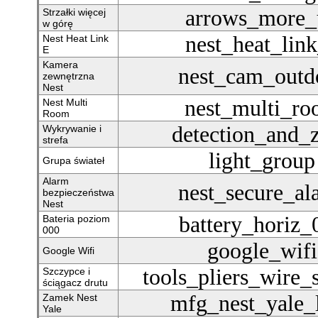
arrows_more_
Strzałki więcej
w górę
nest_heat_lin
Nest Heat Link
E
Kamera
nest_cam_outd
zewnętrzna
Nest
nest_multi_r
Nest Multi
Room
detection_and_
Wykrywanie i
strefa
light_group
Grupa świateł
Alarm
nest_secure_al
bezpieczeństwa
Nest
battery_horiz_
Bateria poziom
000
google_wifi
Google Wifi
tools_pliers_wire_s
Szczypce i
ściągacz drutu
mfg_nest_yale_
Zamek Nest
Yale