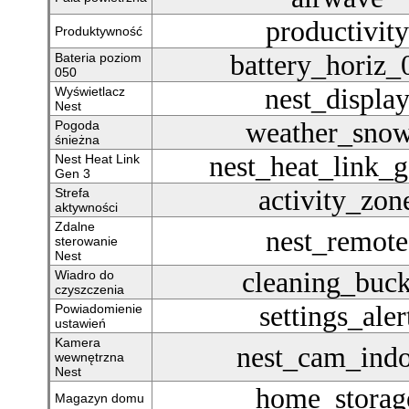
productivity
Produktywność
battery_horiz_
Bateria poziom
050
nest_displa
Wyświetlacz
Nest
weather_sno
Pogoda
śnieżna
nest_heat_link_
Nest Heat Link
Gen 3
activity_zon
Strefa
aktywności
Zdalne
nest_remote
sterowanie
Nest
cleaning_buck
Wiadro do
czyszczenia
settings_aler
Powiadomienie
ustawień
Kamera
nest_cam_ind
wewnętrzna
Nest
home_storag
Magazyn domu