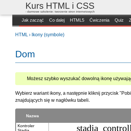
Kurs HTML i CSS
- darmowe szkolenie: tworzenie stron internetowych
Jak zacząć
Co dalej
HTML5
Ćwiczenia
Quiz
Z
HTML ›
Ikony (symbole)
Dom
Możesz szybko wyszukać dowolną ikonę używając
Wybierz wariant ikony, a następnie kliknij przycisk "Po
znajdujących się w nagłówku tabeli.
Nazwa
stadia_control
Kontroler
Stadia