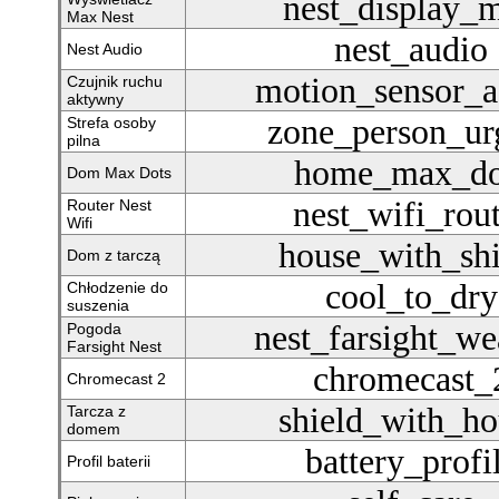
nest_display_
Max Nest
nest_audio
Nest Audio
motion_sensor_a
Czujnik ruchu
aktywny
zone_person_ur
Strefa osoby
pilna
home_max_do
Dom Max Dots
nest_wifi_rou
Router Nest
Wifi
house_with_shi
Dom z tarczą
cool_to_dry
Chłodzenie do
suszenia
nest_farsight_we
Pogoda
Farsight Nest
chromecast_
Chromecast 2
shield_with_ho
Tarcza z
domem
battery_profi
Profil baterii