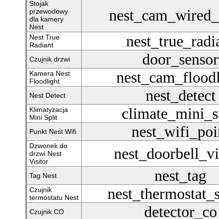
Stojak
nest_cam_wired_
przewodowy
dla kamery
Nest
nest_true_radi
Nest True
Radiant
door_sensor
Czujnik drzwi
nest_cam_floodl
Kamera Nest
Floodlight
nest_detect
Nest Detect
climate_mini_s
Klimatyzacja
Mini Split
nest_wifi_poi
Punkt Nest Wifi
Dzwonek do
nest_doorbell_vi
drzwi Nest
Visitor
nest_tag
Tag Nest
nest_thermostat_
Czujnik
termostatu Nest
detector_co
Czujnik CO