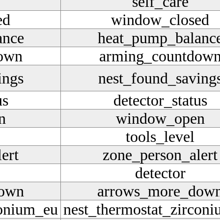
self_care
ed
window_closed
ance
heat_pump_balanc
own
arming_countdow
ings
nest_found_saving
us
detector_status
n
window_open
tools_level
ert
zone_person_alert
detector
down
arrows_more_dow
conium_eu
nest_thermostat_zircon