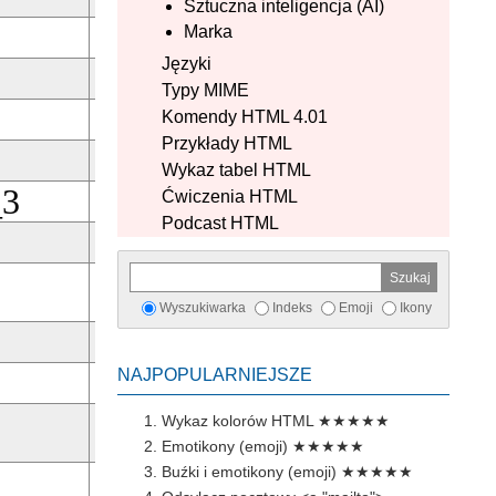
Sztuczna inteligencja (AI)
Marka
Pobierz
Języki
Pobierz
Typy MIME
Komendy HTML 4.01
Pobierz
Przykłady HTML
Pobierz
Wykaz tabel HTML
_3
Ćwiczenia HTML
Pobierz
Podcast HTML
Pobierz
Pobierz
Wyszukiwarka
Indeks
Emoji
Ikony
Pobierz
NAJPOPULARNIEJSZE
Pobierz
Wykaz kolorów HTML
★★★★★
Pobierz
Emotikony (emoji)
★★★★★
Buźki i emotikony (emoji)
★★★★★
Pobierz