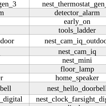
gen_3
nest_thermostat_gen
rm
detector_alarm
early_on
tools_ladder
tdoor
nest_cam_iq_outdo
q
nest_cam_iq
nest_mini
floor_lamp
r
home_speaker
bell
nest_hello_doorbel
_digital
nest_clock_farsight_di