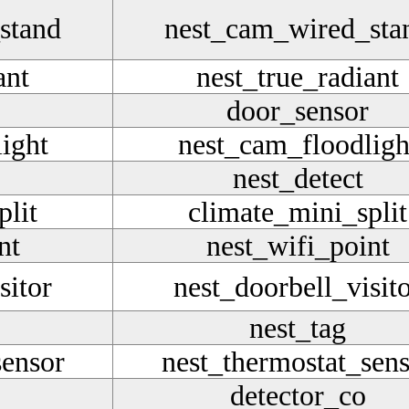
stand
nest_cam_wired_sta
ant
nest_true_radiant
door_sensor
ight
nest_cam_floodligh
nest_detect
plit
climate_mini_split
nt
nest_wifi_point
sitor
nest_doorbell_visit
nest_tag
sensor
nest_thermostat_sen
detector_co