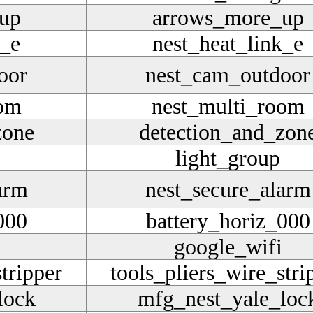
up
arrows_more_up
k_e
nest_heat_link_e
oor
nest_cam_outdoor
oom
nest_multi_room
zone
detection_and_zon
light_group
arm
nest_secure_alarm
000
battery_horiz_000
google_wifi
tripper
tools_pliers_wire_stri
lock
mfg_nest_yale_loc