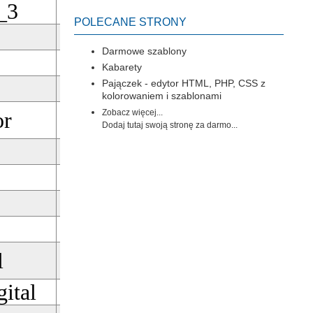
_3
Pobierz
POLECANE STRONY
Pobierz
Darmowe szablony
Pobierz
Kabarety
Pajączek - edytor HTML, PHP, CSS z
Pobierz
kolorowaniem i szablonami
or
Zobacz więcej...
Pobierz
Dodaj tutaj swoją stronę za darmo...
Pobierz
Pobierz
Pobierz
Pobierz
l
Pobierz
gital
Pobierz