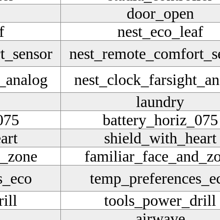
door_open
f
nest_eco_leaf
t_sensor
nest_remote_comfort_s
t_analog
nest_clock_farsight_an
laundry
075
battery_horiz_075
art
shield_with_heart
d_zone
familiar_face_and_z
s_eco
temp_preferences_e
ill
tools_power_drill
airwave