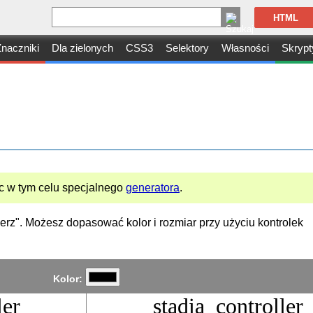
HTML
naczniki
Dla zielonych
CSS3
Selektory
Własności
Skrypt
 w tym celu specjalnego
generatora
.
bierz". Możesz dopasować kolor i rozmiar przy użyciu kontrolek
Kolor:
ler
stadia_controller