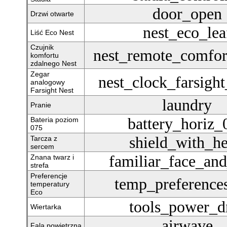
door_open
Drzwi otwarte
nest_eco_lea
Liść Eco Nest
Czujnik
nest_remote_comfor
komfortu
zdalnego Nest
Zegar
nest_clock_farsigh
analogowy
Farsight Nest
laundry
Pranie
battery_horiz_
Bateria poziom
075
shield_with_he
Tarcza z
sercem
familiar_face_an
Znana twarz i
strefa
Preferencje
temp_preference
temperatury
Eco
tools_power_dr
Wiertarka
airwave
Fala powietrzna