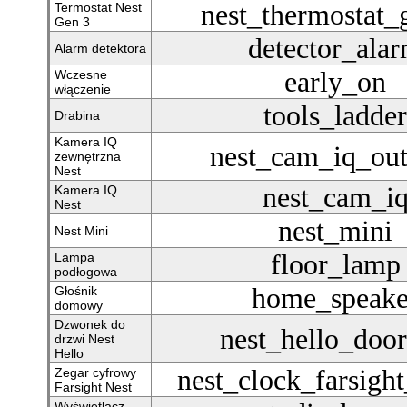
nest_thermostat_
Termostat Nest
Gen 3
detector_ala
Alarm detektora
early_on
Wczesne
włączenie
tools_ladder
Drabina
Kamera IQ
nest_cam_iq_ou
zewnętrzna
Nest
nest_cam_i
Kamera IQ
Nest
nest_mini
Nest Mini
floor_lamp
Lampa
podłogowa
home_speake
Głośnik
domowy
Dzwonek do
nest_hello_door
drzwi Nest
Hello
nest_clock_farsight
Zegar cyfrowy
Farsight Nest
Wyświetlacz