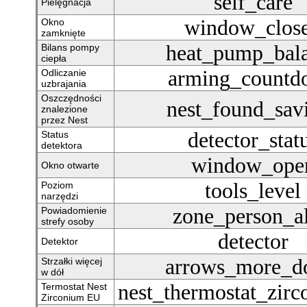
self_care
Pielęgnacja
window_clos
Okno
zamknięte
heat_pump_bal
Bilans pompy
ciepła
arming_countd
Odliczanie
uzbrajania
Oszczędności
nest_found_sav
znalezione
przez Nest
detector_stat
Status
detektora
window_ope
Okno otwarte
tools_level
Poziom
narzędzi
zone_person_al
Powiadomienie
strefy osoby
detector
Detektor
arrows_more_
Strzałki więcej
w dół
nest_thermostat_zir
Termostat Nest
Zirconium EU