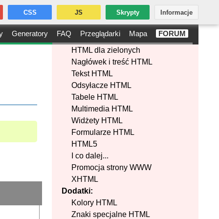
CSS
JS
Skrypty
Informacje
y
Generatory
FAQ
Przeglądarki
Mapa
FORUM
HTML dla zielonych
Nagłówek i treść HTML
Tekst HTML
Odsyłacze HTML
Tabele HTML
Multimedia HTML
Widżety HTML
Formularze HTML
HTML5
I co dalej...
Promocja strony WWW
XHTML
Rozmiar:
Dodatki:
Kolory HTML
Pobierz
Znaki specjalne HTML