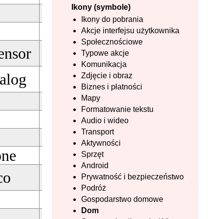
Ikony (symbole)
Pobierz
Ikony do pobrania
Akcje interfejsu użytkownika
Pobierz
Społecznościowe
ensor
Typowe akcje
Pobierz
Komunikacja
alog
Zdjęcie i obraz
Pobierz
Biznes i płatności
Mapy
Pobierz
Formatowanie tekstu
Pobierz
Audio i wideo
Transport
Pobierz
Aktywności
one
Sprzęt
Pobierz
Android
co
Prywatność i bezpieczeństwo
Pobierz
Podróż
Gospodarstwo domowe
Pobierz
Dom
Pobierz