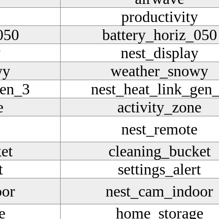
productivity
050
battery_horiz_050
y
nest_display
wy
weather_snowy
gen_3
nest_heat_link_gen
e
activity_zone
nest_remote
et
cleaning_bucket
t
settings_alert
oor
nest_cam_indoor
e
home_storage