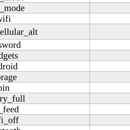
t_mode
ifi
ellular_alt
sword
dgets
droid
orage
pin
ry_full
_feed
i_off