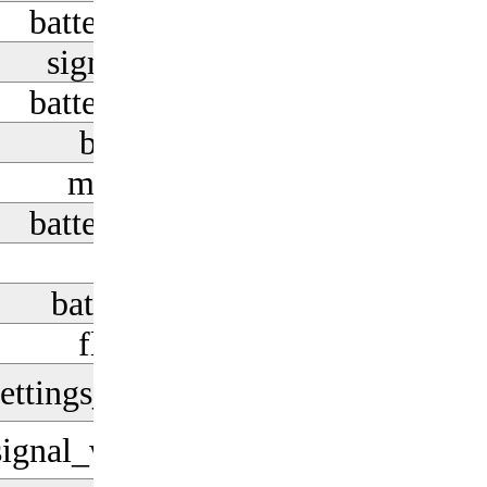
battery_charging_90
signal_wifi_0_bar
battery_charging_20
battery_saver
mobiledata_off
battery_charging_80
grid_4x4
battery_unknown
flashlight_off
settings_system_daydream
signal_wifi_statusbar_null