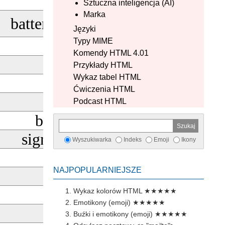
bluetooth
Sztuczna inteligencja (AI)
Marka
battery_charging_full
Języki
Typy MIME
graphic_eq
Komendy HTML 4.01
thermostat
Przykłady HTML
Wykaz tabel HTML
dvr
Ćwiczenia HTML
nightlight
Podcast HTML
battery_5_bar
signal_wifi_4_bar
Wyszukiwarka
Indeks
Emoji
Ikony
gpp_maybe
NAJPOPULARNIEJSZE
cable
gpp_bad
Wykaz kolorów HTML
★★★★★
Emotikony (emoji)
★★★★★
data_usage
Buźki i emotikony (emoji)
★★★★★