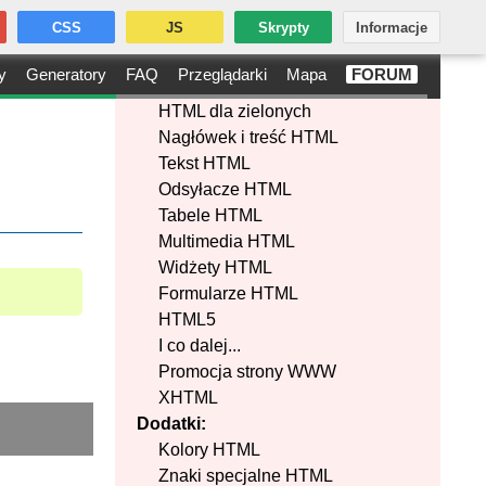
CSS
JS
Skrypty
Informacje
y
Generatory
FAQ
Przeglądarki
Mapa
FORUM
HTML dla zielonych
Nagłówek i treść HTML
Tekst HTML
Odsyłacze HTML
Tabele HTML
Multimedia HTML
Widżety HTML
Formularze HTML
HTML5
I co dalej...
Promocja strony WWW
XHTML
Dodatki:
Kolory HTML
dark_mode
Znaki specjalne HTML