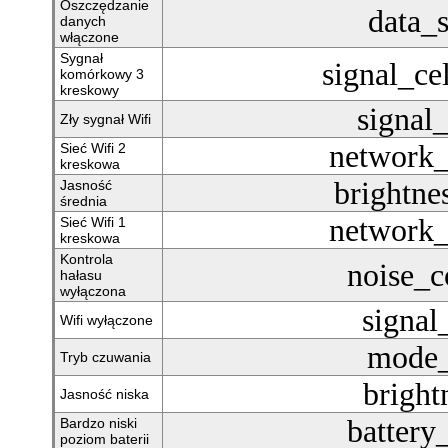
Oszczędzanie
data_
danych
włączone
Sygnał
signal_ce
komórkowy 3
kreskowy
signal
Zły sygnał Wifi
network_
Sieć Wifi 2
kreskowa
brightn
Jasność
średnia
network_
Sieć Wifi 1
kreskowa
Kontrola
noise_c
hałasu
wyłączona
signal
Wifi wyłączone
mode_
Tryb czuwania
bright
Jasność niska
battery
Bardzo niski
poziom baterii