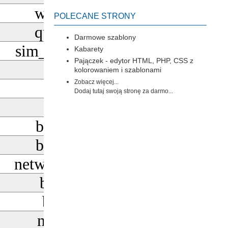
wifi_tethering
POLECANE STRONY
quick_phrases
Darmowe szablony
sim_card_download
Kabarety
Pajączek - edytor HTML, PHP, CSS z
usb
kolorowaniem i szablonami
Zobacz więcej...
splitscreen
Dodaj tutaj swoją stronę za darmo...
adb
battery_1_bar
battery_3_bar
network_wifi_3_bar
battery_alert
battery_low
network_wifi