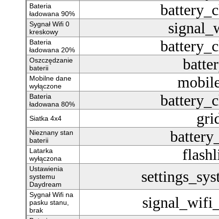
battery_
Bateria
ładowana 90%
signal_
Sygnał Wifi 0
kreskowy
battery_
Bateria
ładowana 20%
batte
Oszczędzanie
baterii
mobile
Mobilne dane
wyłączone
battery_
Bateria
ładowana 80%
gri
Siatka 4x4
batter
Nieznany stan
baterii
flashl
Latarka
wyłączona
Ustawienia
settings_sy
systemu
Daydream
Sygnał Wifi na
signal_wifi_
pasku stanu,
brak