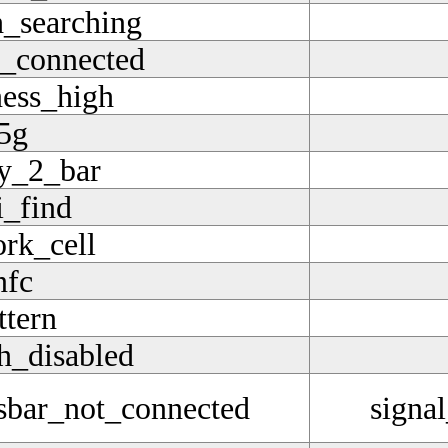
h_searching
h_connected
ness_high
5g
ry_2_bar
i_find
rk_cell
nfc
ttern
h_disabled
usbar_not_connected
signa