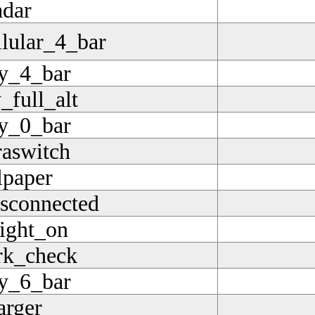
adar
llular_4_bar
ry_4_bar
_full_alt
ry_0_bar
aswitch
lpaper
isconnected
light_on
rk_check
ry_6_bar
arger