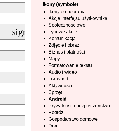
Ikony (symbole)
light_mode
Ikony do pobrania
wifi
Akcje interfejsu użytkownika
Społecznościowe
signal_cellular_alt
Typowe akcje
Komunikacja
password
Zdjęcie i obraz
Biznes i płatności
widgets
Mapy
android
Formatowanie tekstu
Audio i wideo
storage
Transport
pin
Aktywności
Sprzęt
battery_full
Android
Prywatność i bezpieczeństwo
rss_feed
Podróż
wifi_off
Gospodarstwo domowe
Dom