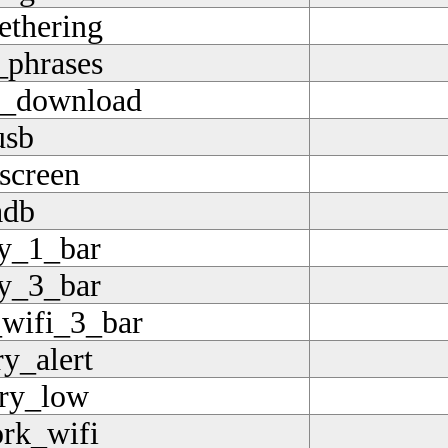
ethering
_phrases
d_download
usb
tscreen
adb
ry_1_bar
ry_3_bar
wifi_3_bar
ry_alert
ery_low
rk_wifi