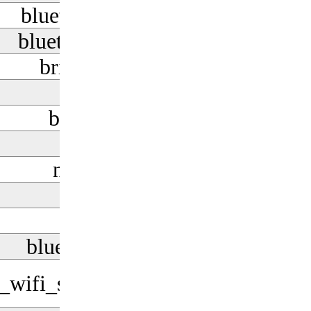
bluetooth_searching
bluetooth_connected
brightness_high
5g
battery_2_bar
wifi_find
network_cell
nfc
pattern
bluetooth_disabled
l_wifi_statusbar_not_connected