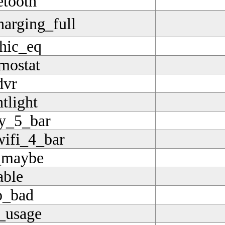
etooth
harging_full
hic_eq
mostat
dvr
tlight
ry_5_bar
wifi_4_bar
_maybe
able
p_bad
_usage