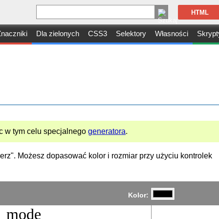
HTML
naczniki
Dla zielonych
CSS3
Selektory
Własności
Skrypt
 w tym celu specjalnego
generatora
.
bierz". Możesz dopasować kolor i rozmiar przy użyciu kontrolek
Kolor:
k_mode