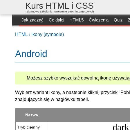
Kurs HTML i CSS
- darmowe szkolenie: tworzenie stron internetowych
Jak zacząć
Co dalej
HTML5
Ćwiczenia
Quiz
Z
HTML ›
Ikony (symbole)
Android
Możesz szybko wyszukać dowolną ikonę używając
Wybierz wariant ikony, a następnie kliknij przycisk "Po
znajdujących się w nagłówku tabeli.
Nazwa
dar
Tryb ciemny