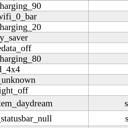
charging_90
wifi_0_bar
charging_20
ry_saver
data_off
charging_80
d_4x4
y_unknown
ight_off
stem_daydream
statusbar_null