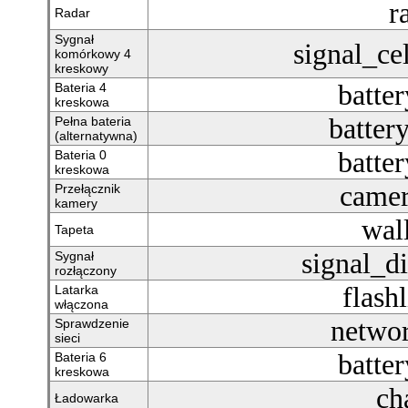
r
Radar
Sygnał
signal_ce
komórkowy 4
kreskowy
batte
Bateria 4
kreskowa
battery
Pełna bateria
(alternatywna)
batte
Bateria 0
kreskowa
camer
Przełącznik
kamery
wal
Tapeta
signal_d
Sygnał
rozłączony
flash
Latarka
włączona
netwo
Sprawdzenie
sieci
batte
Bateria 6
kreskowa
ch
Ładowarka