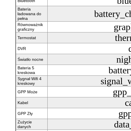
blu
Bluetooth
Bateria
battery_c
ładowana do
pełna
grap
Równoważnik
graficzny
ther
Termostat
DVR
nigh
Światło nocne
batte
Bateria 5
kreskowa
signal_
Sygnał Wifi 4
kreskowy
gpp
GPP Może
c
Kabel
gp
GPP Zły
data
Zużycie
danych