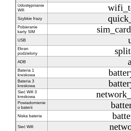
wifi_t
Udostępnianie
Wifi
quick
Szybkie frazy
sim_car
Pobieranie
karty SIM
USB
spli
Ekran
podzielony
ADB
batte
Bateria 1
kreskowa
batte
Bateria 3
kreskowa
network_
Sieć Wifi 3
kreskowa
batte
Powiadomienie
o baterii
batt
Niska bateria
netwo
Sieć Wifi