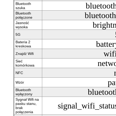
bluetoot
Bluetooth
szuka
bluetoot
Bluetooth
połączone
bright
Jasność
wysoka
5G
batte
Bateria 2
kreskowa
wif
Znajdź Wifi
netwo
Sieć
komórkowa
NFC
pa
Wzór
bluetoot
Bluetooth
wyłączony
Sygnał Wifi na
signal_wifi_stat
pasku stanu,
brak
połączenia