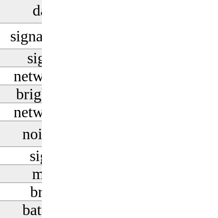
data_saver_on
signal_cellular_3_bar
signal_wifi_bad
network_wifi_2_bar
brightness_medium
network_wifi_1_bar
noise_control_off
signal_wifi_off
mode_standby
brightness_low
battery_very_low