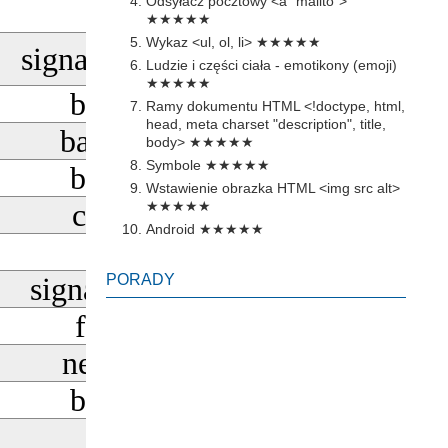
Odsyłacz pocztowy <a "mailto">
radar
★★★★★
Wykaz <ul, ol, li>
★★★★★
signal_cellular_4_bar
Ludzie i części ciała - emotikony (emoji)
★★★★★
battery_4_bar
Ramy dokumentu HTML <!doctype, html,
head, meta charset "description", title,
battery_full_alt
body>
★★★★★
Symbole
★★★★★
battery_0_bar
Wstawienie obrazka HTML <img src alt>
cameraswitch
★★★★★
Android
★★★★★
wallpaper
signal_disconnected
PORADY
flashlight_on
network_check
battery_6_bar
charger