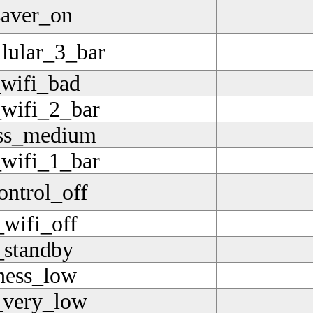
saver_on
llular_3_bar
_wifi_bad
wifi_2_bar
ess_medium
wifi_1_bar
ontrol_off
_wifi_off
standby
ness_low
_very_low