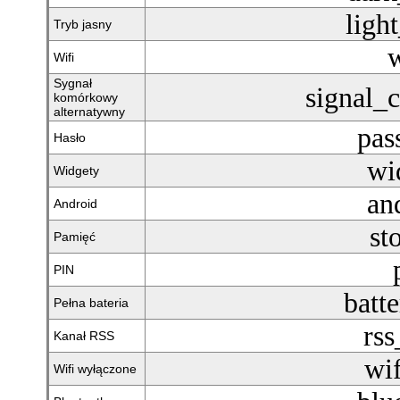
ligh
Tryb jasny
w
Wifi
Sygnał
signal_c
komórkowy
alternatywny
pas
Hasło
wi
Widgety
an
Android
st
Pamięć
PIN
batte
Pełna bateria
rss
Kanał RSS
wif
Wifi wyłączone