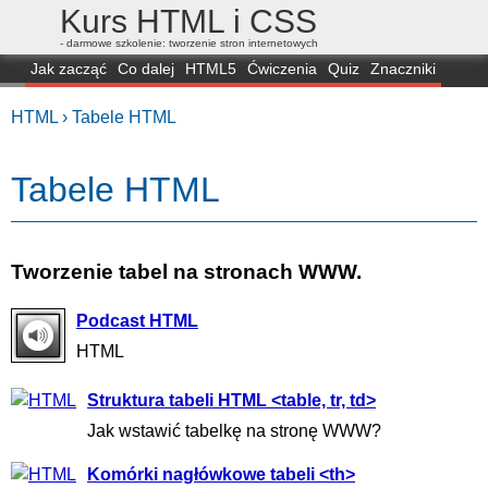
Kurs HTML i CSS
- darmowe szkolenie: tworzenie stron internetowych
Jak zacząć
Co dalej
HTML5
Ćwiczenia
Quiz
Znaczniki
Dla zielonych
CSS3
Selektory
Własności
Skrypty
Generatory
HTML ›
Tabele HTML
FAQ
Przeglądarki
Mapa
FORUM
Tabele HTML
Tworzenie tabel na stronach WWW.
Podcast HTML
HTML
Struktura tabeli HTML <table, tr, td>
Jak wstawić tabelkę na stronę WWW?
Komórki nagłówkowe tabeli <th>