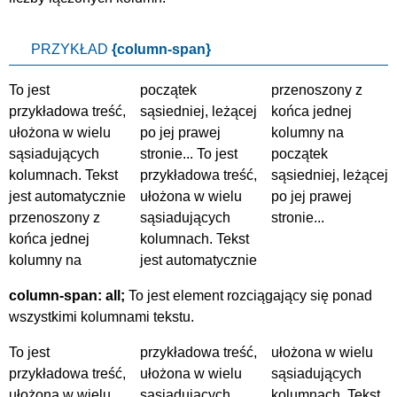
PRZYKŁAD
{column-span}
To jest
początek
przenoszony z
przykładowa treść,
sąsiedniej, leżącej
końca jednej
ułożona w wielu
po jej prawej
kolumny na
sąsiadujących
stronie... To jest
początek
kolumnach. Tekst
przykładowa treść,
sąsiedniej, leżącej
jest automatycznie
ułożona w wielu
po jej prawej
przenoszony z
sąsiadujących
stronie...
końca jednej
kolumnach. Tekst
kolumny na
jest automatycznie
column-span: all;
To jest element rozciągający się ponad
wszystkimi kolumnami tekstu.
To jest
przykładowa treść,
ułożona w wielu
przykładowa treść,
ułożona w wielu
sąsiadujących
ułożona w wielu
sąsiadujących
kolumnach. Tekst