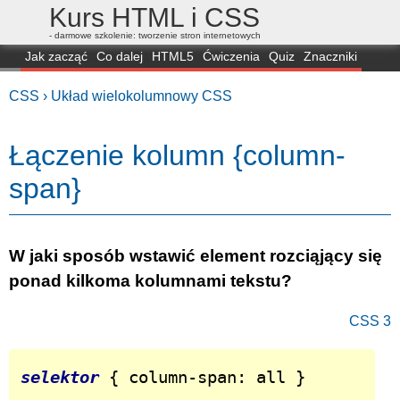
Kurs HTML i CSS
- darmowe szkolenie: tworzenie stron internetowych
Jak zacząć
Co dalej
HTML5
Ćwiczenia
Quiz
Znaczniki
Dla zielonych
CSS3
Selektory
Własności
Skrypty
Generatory
CSS ›
Układ wielokolumnowy CSS
FAQ
Przeglądarki
Mapa
FORUM
Łączenie kolumn {column-
span}
W jaki sposób wstawić element rozciąjący się
ponad kilkoma kolumnami tekstu?
CSS 3
selektor
 { column-span: all }