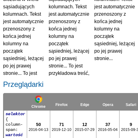
sąsiadujących
kolumnach. Tekst
jest automatycznie
kolumnach. Tekst
jest automatycznie
przenoszony z
jest automatycznie
przenoszony z
końca jednej
przenoszony z
końca jednej
kolumny na
końca jednej
kolumny na
początek
kolumny na
początek
sąsiedniej, leżącej
początek
sąsiedniej, leżącej
po jej prawej
sąsiedniej, leżącej
po jej prawej
stronie...
po jej prawej
stronie... To jest
stronie... To jest
przykładowa treść,
Przeglądarki
Firefox
Edge
Opera
Safari
Chrome
selektor
{
column-
50
71
12
37
9
span:
2016-04-13
2019-12-10
2015-07-29
2016-05-04
2015-09-
wartość