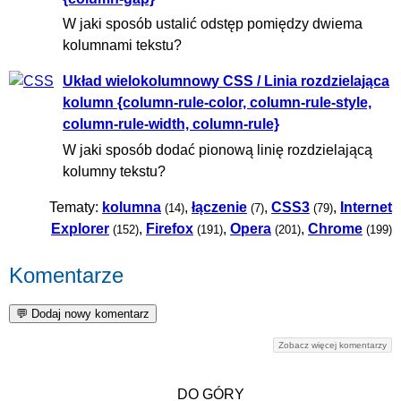
W jaki sposób ustalić odstęp pomiędzy dwiema
kolumnami tekstu?
Układ wielokolumnowy CSS / Linia rozdzielająca
kolumn {column-rule-color, column-rule-style,
column-rule-width, column-rule}
W jaki sposób dodać pionową linię rozdzielającą
kolumny tekstu?
Tematy:
kolumna
,
łączenie
,
CSS3
,
Internet
(14)
(7)
(79)
Explorer
,
Firefox
,
Opera
,
Chrome
(152)
(191)
(201)
(199)
Komentarze
Zobacz więcej komentarzy
DO GÓRY