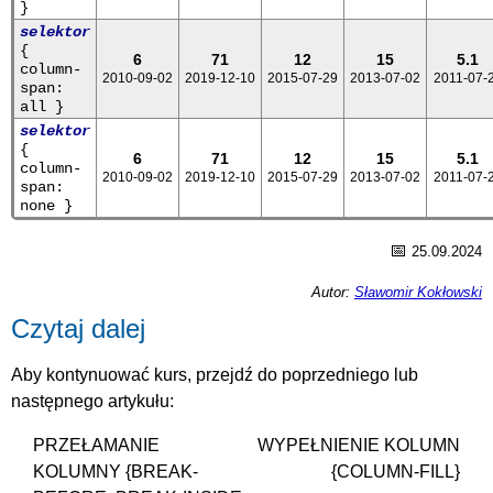
}
selektor
{
6
71
12
15
5.1
column-
2010-09-02
2019-12-10
2015-07-29
2013-07-02
2011-07-
span:
all }
selektor
{
6
71
12
15
5.1
column-
2010-09-02
2019-12-10
2015-07-29
2013-07-02
2011-07-
span:
none }
📅
25.09.2024
Autor:
Sławomir Kokłowski
Czytaj dalej
Aby kontynuować kurs, przejdź do poprzedniego lub
następnego artykułu:
PRZEŁAMANIE
WYPEŁNIENIE KOLUMN
KOLUMNY {BREAK-
{COLUMN-FILL}