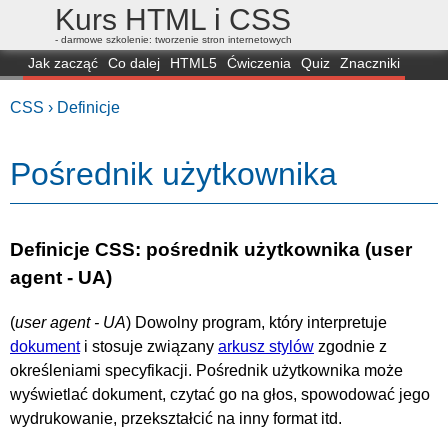
Kurs HTML i CSS
- darmowe szkolenie: tworzenie stron internetowych
Jak zacząć
Co dalej
HTML5
Ćwiczenia
Quiz
Znaczniki
Dla zielonych
CSS3
Selektory
Własności
Skrypty
Generatory
CSS ›
Definicje
FAQ
Przeglądarki
Mapa
FORUM
Pośrednik użytkownika
Definicje CSS: pośrednik użytkownika (user
agent - UA)
(
user agent - UA
) Dowolny program, który interpretuje
dokument
i stosuje związany
arkusz stylów
zgodnie z
określeniami specyfikacji. Pośrednik użytkownika może
wyświetlać dokument, czytać go na głos, spowodować jego
wydrukowanie, przekształcić na inny format itd.