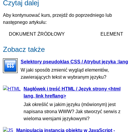
Czytaj dalej
Aby kontynuować kurs, przejdź do poprzedniego lub
następnego artykułu:
DOKUMENT ŹRÓDŁOWY
ELEMENT
Zobacz także
Selektory pseudoklas CSS / Atrybut języka :lang
W jaki sposób zmienić wygląd elementów,
zawierających tekst w wybranym języku?
Nagłówek i treść HTML / Język strony <html
lang, link hreflang>
Jak określić w jakim języku (mówionym) jest
napisana strona WWW? Jak stworzyć serwis z
wieloma wersjami językowymi?
Manipulacja instancją obiektu w JavaScript -