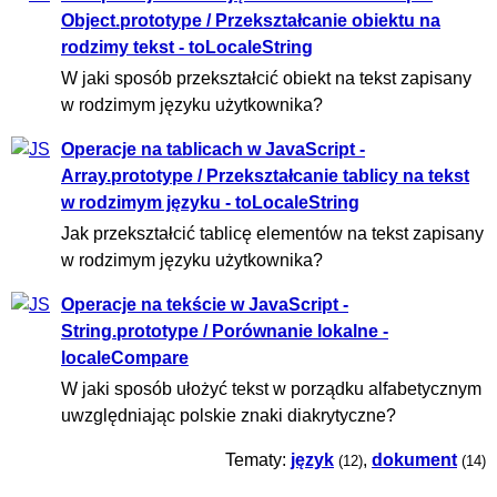
Object.prototype / Przekształcanie obiektu na
rodzimy tekst - toLocaleString
W jaki sposób przekształcić obiekt na tekst zapisany
w rodzimym języku użytkownika?
Operacje na tablicach w JavaScript -
Array.prototype / Przekształcanie tablicy na tekst
w rodzimym języku - toLocaleString
Jak przekształcić tablicę elementów na tekst zapisany
w rodzimym języku użytkownika?
Operacje na tekście w JavaScript -
String.prototype / Porównanie lokalne -
localeCompare
W jaki sposób ułożyć tekst w porządku alfabetycznym
uwzględniając polskie znaki diakrytyczne?
Tematy:
język
,
dokument
(12)
(14)