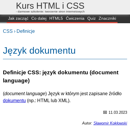
Kurs HTML i CSS
- darmowe szkolenie: tworzenie stron internetowych
Jak zacząć
Co dalej
HTML5
Ćwiczenia
Quiz
Znaczniki
Dla zielonych
CSS3
Selektory
Własności
Skrypty
Generatory
CSS ›
Definicje
FAQ
Przeglądarki
Mapa
FORUM
Język dokumentu
Definicje CSS: język dokumentu (document
language)
(
document language
) Język w którym jest zapisane źródło
dokumentu
(np.: HTML lub XML).
📅
11.03.2023
Autor:
Sławomir Kokłowski