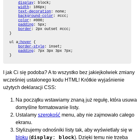
display
: block;

width
: 186px;

text-decoration
: none;

background-color
: #ccc;

color
: #000;

padding
: 5px;

border
: 2px outset #ccc;

}

ul a
:hover
 {

border-style
: inset;

padding
: 7px 3px 3px 7px;

}
I jak Ci się podoba? A to wszystko bez jakiejkolwiek zmiany
wcześniej ustalonego kodu HTML! Krótkie wyjaśnienie
użytych deklaracji CSS:
Na początku wstawiamy znaną już regułę, która usuwa
domyślne formatowanie listy.
Ustalamy
szerokość
menu, aby nie zajmowało całego
ekranu.
Stylizujemy odnośniki listy tak, aby wyświetlały się w
bloku
(
). Dzięki temu nie trzeba
display: block