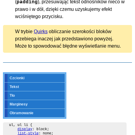
(
), przesuwając tekst odnośników nieco w
padding
prawo i w dół, dzięki czemu uzyskujemy efekt
wciśniętego przycisku.
W trybie
Quirks
obliczanie szerokości bloków
przebiega inaczej jak przedstawiono powyżej.
Może to spowodować błędne wyświetlanie menu.
Czcionki
Tekst
Tło
Marginesy
Obramowanie
ul, ul li {

display
: block;

list-style
: none;
