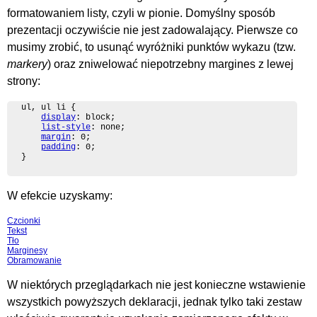
formatowaniem listy, czyli w pionie. Domyślny sposób
prezentacji oczywiście nie jest zadowalający. Pierwsze co
musimy zrobić, to usunąć wyróżniki punktów wykazu (tzw.
markery
) oraz zniwelować niepotrzebny margines z lewej
strony:
ul, ul li {

display
: block;

list-style
: none;

margin
: 0;

padding
: 0;

}
W efekcie uzyskamy:
Czcionki
Tekst
Tło
Marginesy
Obramowanie
W niektórych przeglądarkach nie jest konieczne wstawienie
wszystkich powyższych deklaracji, jednak tylko taki zestaw