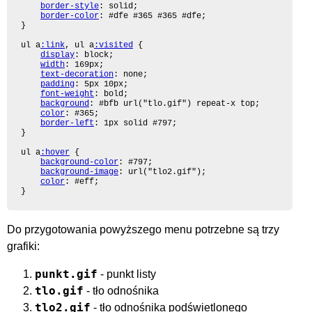
border-style
: solid;

border-color
: #dfe #365 #365 #dfe;

}

ul a
:link
, ul a
:visited
 {

display
: block;

width
: 169px;

text-decoration
: none;

padding
: 5px 10px;

font-weight
: bold;

background
: #bfb url("tlo.gif") repeat-x top;

color
: #365;

border-left
: 1px solid #797;

}

ul a
:hover
 {

background-color
: #797;

background-image
: url("tlo2.gif");

color
: #eff;

}
Do przygotowania powyższego menu potrzebne są trzy
grafiki:
punkt.gif
- punkt listy
tlo.gif
- tło odnośnika
tlo2.gif
- tło odnośnika podświetlonego