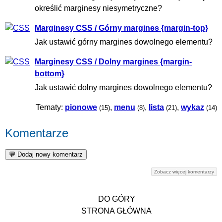
określić marginesy niesymetryczne?
Marginesy CSS / Górny margines {margin-top}
Jak ustawić górny margines dowolnego elementu?
Marginesy CSS / Dolny margines {margin-
bottom}
Jak ustawić dolny margines dowolnego elementu?
Tematy:
pionowe
,
menu
,
lista
,
wykaz
(15)
(8)
(21)
(14)
Komentarze
Zobacz więcej komentarzy
DO GÓRY
STRONA GŁÓWNA