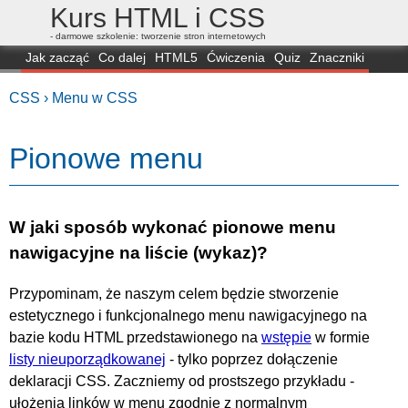
Kurs HTML i CSS
- darmowe szkolenie: tworzenie stron internetowych
Jak zacząć
Co dalej
HTML5
Ćwiczenia
Quiz
Znaczniki
Dla zielonych
CSS3
Selektory
Własności
Skrypty
Generatory
CSS ›
Menu w CSS
FAQ
Przeglądarki
Mapa
FORUM
Pionowe menu
W jaki sposób wykonać pionowe menu
nawigacyjne na liście (wykaz)?
Przypominam, że naszym celem będzie stworzenie
estetycznego i funkcjonalnego menu nawigacyjnego na
bazie kodu HTML przedstawionego na
wstępie
w formie
listy nieuporządkowanej
- tylko poprzez dołączenie
deklaracji CSS. Zaczniemy od prostszego przykładu -
ułożenia linków w menu zgodnie z normalnym