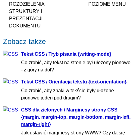
ROZDZIELENIA
POZIOME MENU
STRUKTURY I
PREZENTACJI
DOKUMENTU
Zobacz także
Tekst CSS / Tryb pisania {writing-mode}
Co zrobić, aby tekst na stronie był ułożony pionowo
- z góry na dół?
Tekst CSS / Orientacja tekstu {text-orientation}
Co zrobić, aby znaki w tekście były ułożone
pionowo jeden pod drugim?
CSS dla zielonych / Marginesy strony CSS
{margin, margin-top, margin-bottom, margin-left,
margin-right}
Jak ustawić marginesy strony WWW? Czy da się