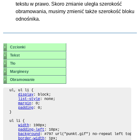
tekstu w prawo. Skoro zmianie uległa szerokość
obramowania, musimy zmienić także szerokość bloku
odnośnika.
Czcionki
Tekst
Tło
Marginesy
Obramowanie
ul, ul li {

display
: block;

list-style
: none;

margin
: 0;

padding
: 0;

}

ul li {

width
: 190px;

padding-left
: 10px;

background
: #797 url("punkt.gif") no-repeat left top;

border-width
: 1px;
