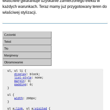
właściwie gwarantuje uzyskanie zamierzonego efektu w
każdych warunkach. Teraz mamy już przygotowany teren do
właściwej stylizacji.
Czcionki
Tekst
Tło
Marginesy
Obramowanie
ul, ul li {

display
: block;

list-style
: none;

margin
: 0;

padding
: 0;

}

ul {

width
: 200px;

}

ul a
:link
, ul a
:visited
 {
