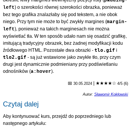
padding-
) o szerokości równej szerokości obrazka, ponieważ
left
bez tego grafika znalazłaby się pod tekstem, a nie obok
niego. Przy tym nie może to być zwykły margines (
margin-
), ponieważ na takich marginesach nie można
left
wyświetlać tła. W ten sposób udało nam się osadzić grafikę,
imitującą tradycyjny obrazek, bez żadnej modyfikacji kodu
tlo.gif
źródłowego HTML. Pozostałe dwa obrazki -
i
tlo2.gif
- są już wstawione jako zwykłe tło, przy czym
drugi jest dynamicznie podmieniany przy podświetlaniu
odnośników (
).
a:hover
📅
|
★★★★☆
30.05.2024
4/5 (6)
Autor:
Sławomir Kokłowski
Czytaj dalej
Aby kontynuować kurs, przejdź do poprzedniego lub
następnego artykułu: