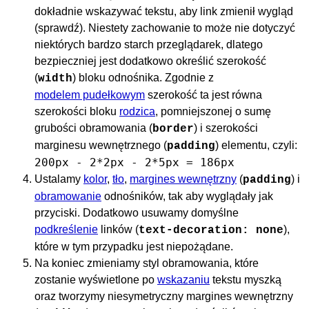
dokładnie wskazywać tekstu, aby link zmienił wygląd
(sprawdź). Niestety zachowanie to może nie dotyczyć
niektórych bardzo starch przeglądarek, dlatego
bezpieczniej jest dodatkowo określić szerokość
(
) bloku odnośnika. Zgodnie z
width
modelem pudełkowym
szerokość ta jest równa
szerokości bloku
rodzica
, pomniejszonej o sumę
grubości obramowania (
) i szerokości
border
marginesu wewnętrznego (
) elementu, czyli:
padding
200px - 2*2px - 2*5px = 186px
Ustalamy
kolor
,
tło
,
margines wewnętrzny
(
) i
padding
obramowanie
odnośników, tak aby wyglądały jak
przyciski. Dodatkowo usuwamy domyślne
podkreślenie
linków (
),
text-decoration: none
które w tym przypadku jest niepożądane.
Na koniec zmieniamy styl obramowania, które
zostanie wyświetlone po
wskazaniu
tekstu myszką
oraz tworzymy niesymetryczny margines wewnętrzny