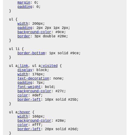
margin
: 0;

padding
: 0;

}

ul {

width
: 200px;

padding
: 2px 2px 1px 2px;

background-color
: #9ce;

border
: 3px double #28e;

}

ul li {

border-bottom
: 1px solid #9ce;

}

ul a
:link
, ul a
:visited
 {

display
: block;

width
: 176px;

text-decoration
: none;

padding
: 7px;

font-weight
: bold;

background-color
: #27c;

color
: #def;

border-left
: 10px solid #25b;

}

ul a
:hover
 {

width
: 166px;

background-color
: #28e;

color
: #fff;

border-left
: 20px solid #26d;

}