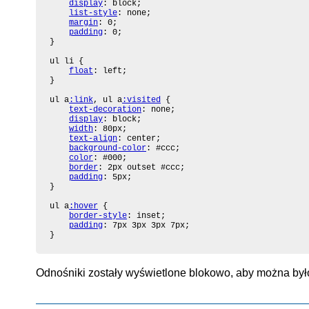
display
: block;

list-style
: none;

margin
: 0;

padding
: 0;

}

ul li {

float
: left;

}

ul a
:link
, ul a
:visited
 {

text-decoration
: none;

display
: block;

width
: 80px;

text-align
: center;

background-color
: #ccc;

color
: #000;

border
: 2px outset #ccc;

padding
: 5px;

}

ul a
:hover
 {

border-style
: inset;

padding
: 7px 3px 3px 7px;

}
Odnośniki zostały wyświetlone blokowo, aby można było