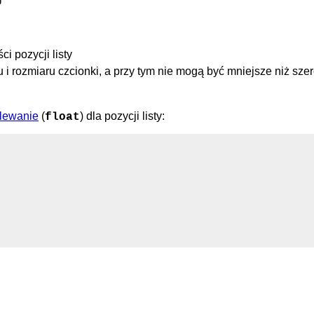
i pozycji listy
i rozmiaru czcionki, a przy tym nie mogą być mniejsze niż sze
lewanie
(
) dla pozycji listy:
float