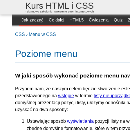
Kurs HTML i CSS
- darmowe szkolenie: tworzenie stron internetowych
Jak zacząć
Co dalej
HTML5
Ćwiczenia
Quiz
Z
CSS ›
Menu w CSS
Poziome menu
W jaki sposób wykonać poziome menu nawig
Przypominam, że naszym celem będzie stworzenie est
przedstawionego na
wstępie
w formie
listy nieuporząd
domyślnej prezentacji pozycji listy, ułożymy odnośniki
uzyskać na dwa sposoby:
Ustawiając sposób
wyświetlania
pozycji listy na 
zbędne domyślne formatowanie, które w tym przyp