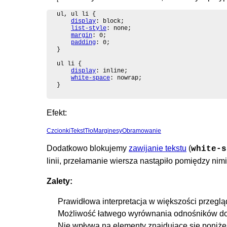
ul, ul li {

display
: block;

list-style
: none;

margin
: 0;

padding
: 0;

}

ul li {

display
: inline;

white-space
: nowrap;

}
Efekt:
Czcionki
Tekst
Tło
Marginesy
Obramowanie
Dodatkowo blokujemy
zawijanie tekstu
(
white-s
linii, przełamanie wiersza nastąpiło pomiędzy nimi
Zalety:
Prawidłowa interpretacja w większości przeglą
Możliwość łatwego wyrównania odnośników do 
Nie wpływa na elementy znajdujące się poniże