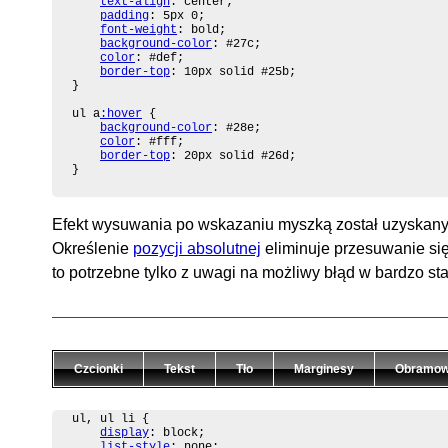
text-align
: center;

padding
: 5px 0;

font-weight
: bold;

background-color
: #27c;

color
: #def;

border-top
: 10px solid #25b;

}

ul a
:hover
 {

background-color
: #28e;

color
: #fff;

border-top
: 20px solid #26d;

}
Efekt wysuwania po wskazaniu myszką został uzyskany
Określenie
pozycji absolutnej
eliminuje przesuwanie się
to potrzebne tylko z uwagi na możliwy błąd w bardzo st
Czcionki
Tekst
Tło
Marginesy
Obramow
ul, ul li {

display
: block;

list-style
: none;
