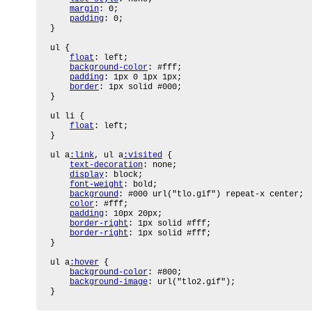
margin
: 0;

padding
: 0;

}

ul {

float
: left;

background-color
: #fff;

padding
: 1px 0 1px 1px;

border
: 1px solid #000;

}

ul li {

float
: left;

}

ul a
:link
, ul a
:visited
 {

text-decoration
: none;

display
: block;

font-weight
: bold;

background
: #000 url("tlo.gif") repeat-x center;

color
: #fff;

padding
: 10px 20px;

border-right
: 1px solid #fff;

border-right
: 1px solid #fff;

}

ul a
:hover
 {

background-color
: #800;

background-image
: url("tlo2.gif");

}