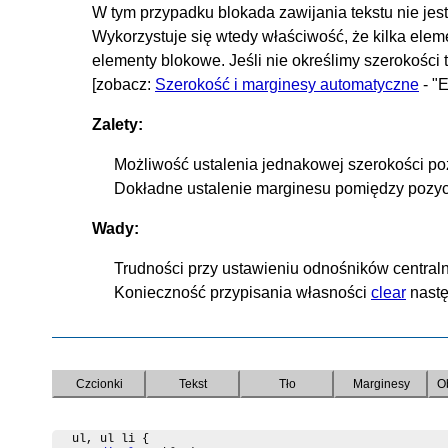
W tym przypadku blokada zawijania tekstu nie je
Wykorzystuje się wtedy właściwość, że kilka elem
elementy blokowe. Jeśli nie określimy szerokości 
[zobacz:
Szerokość i marginesy automatyczne
- "E
Zalety:
Możliwość ustalenia jednakowej szerokości po
Dokładne ustalenie marginesu pomiędzy pozycj
Wady:
Trudności przy ustawieniu odnośników central
Konieczność przypisania własności
clear
nastę
Czcionki
Tekst
Tło
Marginesy
O
ul, ul li {
