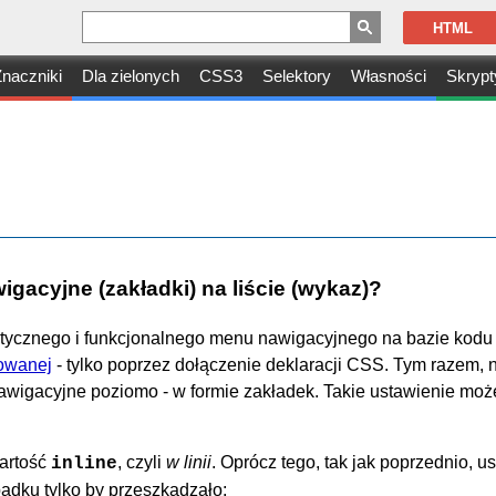
HTML
naczniki
Dla zielonych
CSS3
Selektory
Własności
Skrypt
acyjne (zakładki) na liście (wykaz)?
etycznego i funkcjonalnego menu nawigacyjnego na bazie kod
kowanej
- tylko poprzez dołączenie deklaracji CSS. Tym razem, 
 nawigacyjne poziomo - w formie zakładek. Takie ustawienie mo
wartość
, czyli
w linii
. Oprócz tego, tak jak poprzednio, 
inline
adku tylko by przeszkadzało: