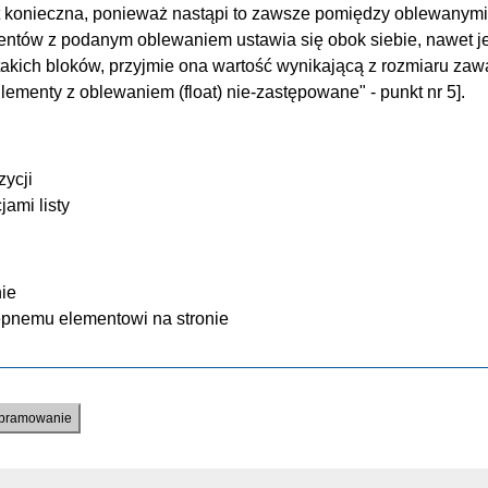
st konieczna, ponieważ nastąpi to zawsze pomiędzy oblewanymi
entów z podanym oblewaniem ustawia się obok siebie, nawet jeś
takich bloków, przyjmie ona wartość wynikającą z rozmiaru zaw
lementy z oblewaniem (float) nie-zastępowane" - punkt nr 5].
zycji
ami listy
nie
pnemu elementowi na stronie
bramowanie