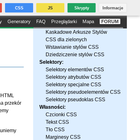
CSS
JS
Skrypty
Informacje
y
Generatory
FAQ
Przeglądarki
Mapa
FORUM
Kaskadowe Arkusze Stylów
CSS dla zielonych
Wstawianie stylów CSS
Dziedziczenie stylów CSS
Selektory:
Selektory elementów CSS
Selektory atrybutów CSS
Selektory specjalne CSS
Selektory pseudoelementów CSS
u HTML
Selektory pseudoklas CSS
na przekór
Własności:
żemy
Czcionki CSS
Tekst CSS
Tło CSS
usuniemy
Marginesy CSS