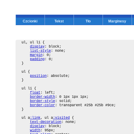
Czcionki
Tekst
Tło
Marginesy
ul, ul li {

display
: block;

list-style
: none;

margin
: 0;

padding
: 0;

}

ul {

position
: absolute;

}

ul li {

float
: left;

border-width
: 0 1px 1px 1px;

border-style
: solid;

border-color
: transparent #25b #25b #9ce;

}

ul a
:link
, ul a
:visited
 {

text-decoration
: none;

display
: block;

width
: 95px;
