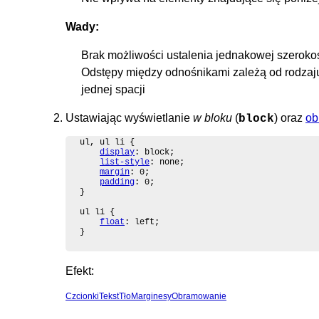
Wady:
Brak możliwości ustalenia jednakowej szerokośc
Odstępy między odnośnikami zależą od rodzaju 
jednej spacji
Ustawiając wyświetlanie
w bloku
(
) oraz
ob
block
ul, ul li {

display
: block;

list-style
: none;

margin
: 0;

padding
: 0;

}

ul li {

float
: left;

}
Efekt:
Czcionki
Tekst
Tło
Marginesy
Obramowanie