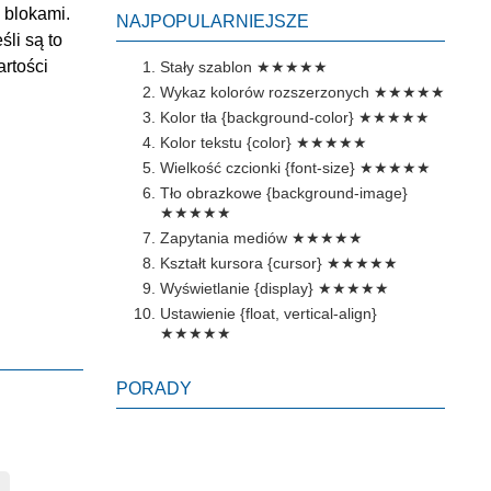
 blokami.
NAJPOPULARNIEJSZE
li są to
artości
Stały szablon
★★★★★
Wykaz kolorów rozszerzonych
★★★★★
Kolor tła {background-color}
★★★★★
Kolor tekstu {color}
★★★★★
Wielkość czcionki {font-size}
★★★★★
Tło obrazkowe {background-image}
★★★★★
Zapytania mediów
★★★★★
Kształt kursora {cursor}
★★★★★
Wyświetlanie {display}
★★★★★
Ustawienie {float, vertical-align}
★★★★★
PORADY