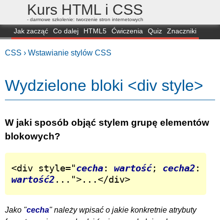
Kurs HTML i CSS
- darmowe szkolenie: tworzenie stron internetowych
Jak zacząć
Co dalej
HTML5
Ćwiczenia
Quiz
Znaczniki
Dla zielonych
CSS3
Selektory
Własności
Skrypty
Generatory
CSS ›
Wstawianie stylów CSS
FAQ
Przeglądarki
Mapa
FORUM
Wydzielone bloki <div style>
W jaki sposób objąć stylem grupę elementów
blokowych?
<div style="
cecha
: 
wartość
; 
cecha2
: 
wartość2
...">...</div>
Jako "
cecha
" należy wpisać o jakie konkretnie atrybuty