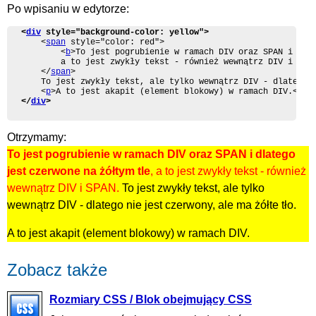
Po wpisaniu w edytorze:
<
div
 style="background-color: yellow">
	<
span
 style="color: red">

		<
b
>To jest pogrubienie w ramach DIV oraz SPAN i dla
		a to jest zwykły tekst - również wewnątrz DIV i SPAN.

	</
span
>

	To jest zwykły tekst, ale tylko wewnątrz DIV - dlatego nie jest czerwony, ale ma żółte tło.

	<
p
>A to jest akapit (element blokowy) w ramach DIV.</
p
</
div
>
Otrzymamy:
To jest pogrubienie w ramach DIV oraz SPAN i dlatego
jest czerwone na żółtym tle
, a to jest zwykły tekst - również
wewnątrz DIV i SPAN.
To jest zwykły tekst, ale tylko
wewnątrz DIV - dlatego nie jest czerwony, ale ma żółte tło.
A to jest akapit (element blokowy) w ramach DIV.
Zobacz także
Rozmiary CSS / Blok obejmujący CSS