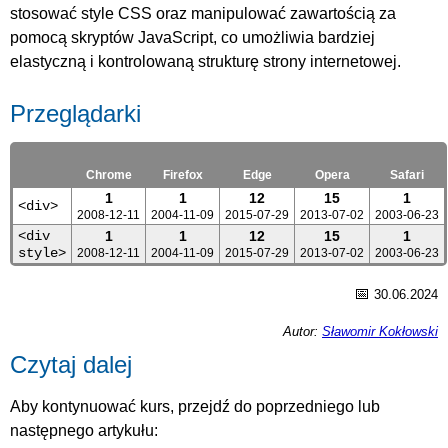
stosować style CSS oraz manipulować zawartością za
pomocą skryptów JavaScript, co umożliwia bardziej
elastyczną i kontrolowaną strukturę strony internetowej.
Przeglądarki
Chrome
Firefox
Edge
Opera
Safari
1
1
12
15
1
<div>
2008-12-11
2004-11-09
2015-07-29
2013-07-02
2003-06-23
<div
1
1
12
15
1
style>
2008-12-11
2004-11-09
2015-07-29
2013-07-02
2003-06-23
📅
30.06.2024
Autor:
Sławomir Kokłowski
Czytaj dalej
Aby kontynuować kurs, przejdź do poprzedniego lub
następnego artykułu: