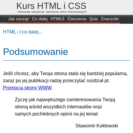
Kurs HTML i CSS
- darmowe szkolenie: tworzenie stron internetowych
Jak zacząć
Co dalej
HTML5
Ćwiczenia
Quiz
Znaczniki
Dla zielonych
CSS3
Selektory
Własności
Skrypty
Generatory
HTML ›
I co dalej...
FAQ
Przeglądarki
Mapa
FORUM
Podsumowanie
Jeśli chcesz, aby Twoja strona stała się bardziej popularna,
zaraz po jej publikacji radzę przeczytać rozdział pt.
Promocja strony WWW
.
Życzę jak największego zainteresowania Twoją
stroną wśród wszystkich internautów oraz
samych pochlebnych opinii na jej temat
Sławomir Kokłowski