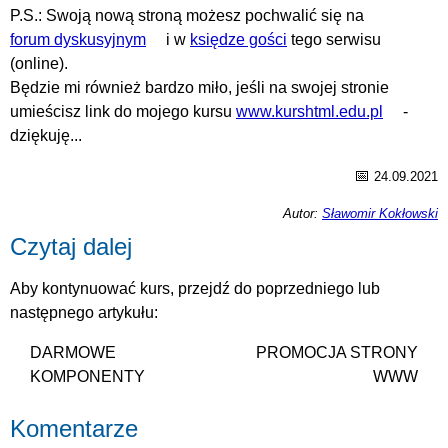
P.S.: Swoją nową stroną możesz pochwalić się na
forum dyskusyjnym
i w
księdze gości
tego serwisu
(online).
Będzie mi również bardzo miło, jeśli na swojej stronie
umieścisz link do mojego kursu
www.kurshtml.edu.pl
-
dziękuję...
📅
24.09.2021
Autor:
Sławomir Kokłowski
Czytaj dalej
Aby kontynuować kurs, przejdź do poprzedniego lub
następnego artykułu:
DARMOWE
PROMOCJA STRONY
KOMPONENTY
WWW
Komentarze