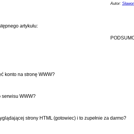
Autor:
Sławom
tępnego artykułu:
PODSUMO
żyć konto na stronę WWW?
do serwisu WWW?
wyglądającej strony HTML (gotowiec) i to zupełnie za darmo?