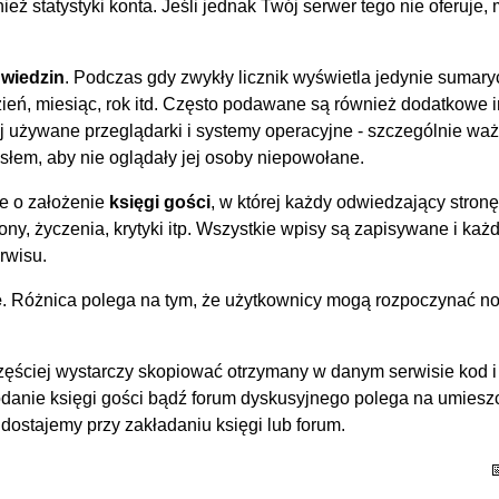
ież statystyki konta. Jeśli jednak Twój serwer tego nie oferuje,
dwiedzin
. Podczas gdy zwykły licznik wyświetla jedynie sumar
zień, miesiąc, rok itd. Często podawane są również dodatkowe 
ej używane przeglądarki i systemy operacyjne - szczególnie waż
łem, aby nie oglądały jej osoby niepowołane.
ze o założenie
księgi gości
, w której każdy odwiedzający stron
rony, życzenia, krytyki itp. Wszystkie wpisy są zapisywane i każ
rwisu.
e
. Różnica polega na tym, że użytkownicy mogą rozpoczynać n
jczęściej wystarczy skopiować otrzymany w danym serwisie kod i
odanie księgi gości bądź forum dyskusyjnego polega na umiesz
dostajemy przy zakładaniu księgi lub forum.