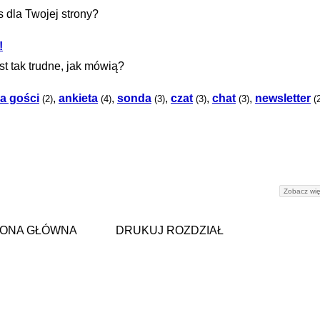
 dla Twojej strony?
!
t tak trudne, jak mówią?
a gości
,
ankieta
,
sonda
,
czat
,
chat
,
newsletter
(2)
(4)
(3)
(3)
(3)
(
Zobacz wię
ONA GŁÓWNA
DRUKUJ ROZDZIAŁ