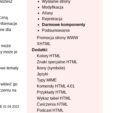
Wysłanie strony
 możesz
Modyfikacja
Aliasy
yczną
Rejestracja
informacje
Darmowe komponenty
ne dla
Podsumowanie
Promocja strony WWW
XHTML
ę może
Dodatki:
dy może je
Kolory HTML
Znaki specjalne HTML
Ikony (symbole)
owe tematy
Języki
Typy MIME
 wkleić go
Komendy HTML 4.01
czeniu na
Przykłady HTML
Wykaz tabel HTML
Ćwiczenia HTML
📅
01.04.2022
Podcast HTML