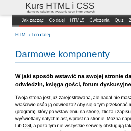
Kurs HTML i CSS
- darmowe szkolenie: tworzenie stron internetowych
Jak zacząć
Co dalej
HTML5
Ćwiczenia
Quiz
Z
HTML ›
I co dalej...
Darmowe komponenty
W jaki sposób wstawić na swojej stronie d
odwiedzin, księga gości, forum dyskusyjne,
Twoja strona jest już zarejestrowana, ale nadal nie mas
właściwie osób ją odwiedza? Aby się o tym przekonać m
(program), który po wstawieniu na stronę, zlicza i zapi
wyświetlany natychmiast, wprost na stronie. Można nap
lub
CGI
, a poza tym nie wszystkie serwery obsługują t