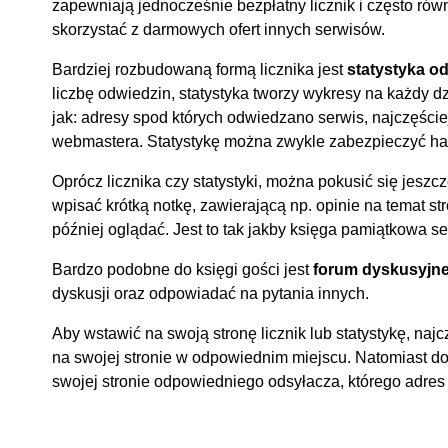
zapewniają jednocześnie bezpłatny licznik i często równ
skorzystać z darmowych ofert innych serwisów.
Bardziej rozbudowaną formą licznika jest
statystyka o
liczbę odwiedzin, statystyka tworzy wykresy na każdy d
jak: adresy spod których odwiedzano serwis, najczęści
webmastera. Statystykę można zwykle zabezpieczyć has
Oprócz licznika czy statystyki, można pokusić się jeszc
wpisać krótką notkę, zawierającą np. opinie na temat st
później oglądać. Jest to tak jakby księga pamiątkowa se
Bardzo podobne do księgi gości jest
forum dyskusyjn
dyskusji oraz odpowiadać na pytania innych.
Aby wstawić na swoją stronę licznik lub statystykę, na
na swojej stronie w odpowiednim miejscu. Natomiast d
swojej stronie odpowiedniego odsyłacza, którego adres 