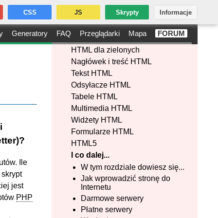
CSS
JS
Skrypty
Informacje
y
Generatory
FAQ
Przeglądarki
Mapa
FORUM
HTML dla zielonych
Nagłówek i treść HTML
Tekst HTML
Odsyłacze HTML
Tabele HTML
Multimedia HTML
Widżety HTML
i
Formularze HTML
tter)?
HTML5
I co dalej...
tów. Ile
W tym rozdziale dowiesz się...
o skrypt
Jak wprowadzić stronę do
ej jest
Internetu
yptów
PHP
Darmowe serwery
Płatne serwery