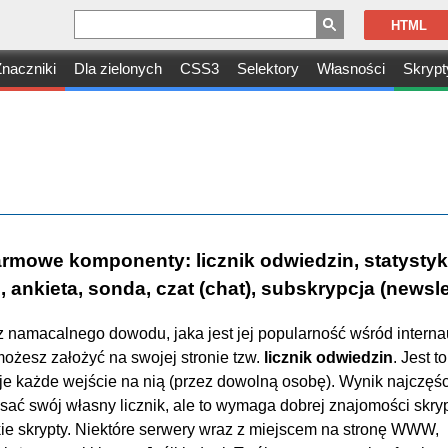
HTML
naczniki
Dla zielonych
CSS3
Selektory
Własności
Skrypt
armowe komponenty: licznik odwiedzin, statystyk
 ankieta, sonda, czat (chat), subskrypcja (newsle
z namacalnego dowodu, jaka jest jej popularność wśród internau
ożesz założyć na swojej stronie tzw.
licznik odwiedzin
. Jest t
suje każde wejście na nią (przez dowolną osobę). Wynik najczęści
isać swój własny licznik, ale to wymaga dobrej znajomości skr
akie skrypty. Niektóre serwery wraz z miejscem na stronę WWW,