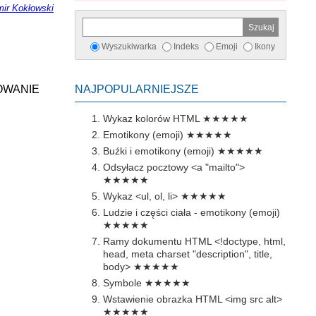
ir Kokłowski
Wyszukiwarka
Indeks
Emoji
Ikony
WANIE
NAJPOPULARNIEJSZE
Wykaz kolorów HTML
★★★★★
Emotikony (emoji)
★★★★★
Buźki i emotikony (emoji)
★★★★★
Odsyłacz pocztowy <a "mailto">
★★★★★
Wykaz <ul, ol, li>
★★★★★
Ludzie i części ciała - emotikony (emoji)
★★★★★
Ramy dokumentu HTML <!doctype, html,
head, meta charset "description", title,
body>
★★★★★
Symbole
★★★★★
Wstawienie obrazka HTML <img src alt>
★★★★★