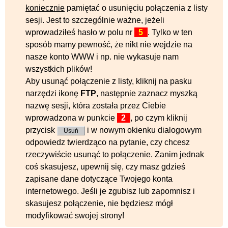
koniecznie
pamiętać o usunięciu połączenia z listy
sesji. Jest to szczególnie ważne, jeżeli
wprowadziłeś hasło w polu nr
5
. Tylko w ten
sposób mamy pewność, że nikt nie wejdzie na
nasze konto WWW i np. nie wykasuje nam
wszystkich plików!
Aby usunąć połączenie z listy, kliknij na pasku
narzędzi ikonę
FTP
, następnie zaznacz myszką
nazwę sesji, która została przez Ciebie
wprowadzona w punkcie
2
, po czym kliknij
przycisk
i w nowym okienku dialogowym
Usuń
odpowiedz twierdząco na pytanie, czy chcesz
rzeczywiście usunąć to połączenie. Zanim jednak
coś skasujesz, upewnij się, czy masz gdzieś
zapisane dane dotyczące Twojego konta
internetowego. Jeśli je zgubisz lub zapomnisz i
skasujesz połączenie, nie będziesz mógł
modyfikować swojej strony!