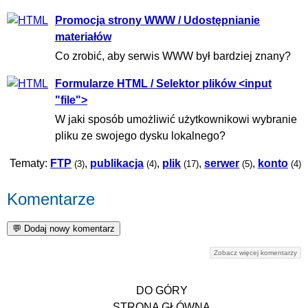
Promocja strony WWW / Udostępnianie
materiałów
Co zrobić, aby serwis WWW był bardziej znany?
Formularze HTML / Selektor plików <input
"file">
W jaki sposób umożliwić użytkownikowi wybranie
pliku ze swojego dysku lokalnego?
Tematy:
FTP
,
publikacja
,
plik
,
serwer
,
konto
(3)
(4)
(17)
(5)
(4)
Komentarze
Zobacz więcej komentarzy
DO GÓRY
STRONA GŁÓWNA