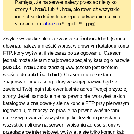
Pamiętaj, że na serwer należy przesłać nie tylko
*.html
*.htm
strony
lub
, ale również wszystkie
inne pliki, do których następuje odwołanie na tych
*.gif
*.jpg
stronach, np.
obrazki
(
,
).
index.html
Zwykle wszystkie pliki, a zwłaszcza
(strona
główna), należy umieścić wprost w głównym katalogu konta
FTP, który wyświetlił się zaraz po zalogowaniu. Czasami
jednak może się tam znajdować specjalny katalog o nazwie
public_html
www
albo rzadziej
(często jest skrótem
public_html
właśnie do
). Czasem może się tam
znajdować inny katalog, który w swojej nazwie będzie
zawierał Twój login lub ewentualnie adres Twojej przyszłej
strony. Jeżeli samodzielnie na pewno nie tworzyłeś takich
katalogów, a znajdowały się na koncie FTP przy pierwszym
logowaniu, to znaczy, że prawie na pewno właśnie tam
należy wprowadzić wszystkie pliki. Jeżeli po przesłaniu
wszystkich plików na serwer i wpisaniu adresu strony w
przeglądarce internetowej, wyświetla się tylko komunikat: