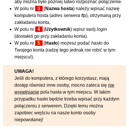
aby można było później łatwo rozpoznać połączenie.
W polu nr
3
(
Nazwa hosta
) należy wpisać nazwę
komputera hosta (
adres serwera ftp
), otrzymaną przy
zakładaniu konta.
W polu nr
4
(
Użytkownik
) wpisz swój
login
(dostałeś go przy zakładaniu konta).
W polu nr
5
(
Hasło
) możesz podać
hasło
do
Twojego konta (radzę tego jednak nie robić w tym
miejscu!).
UWAGA!
Jeśli do komputera, z którego korzystasz, mają
dostęp również inne osoby, mocno zaleca się
nie
wypełnianie
pola hasła w tym miejscu. W takim
przypadku hasło będzie trzeba wpisać przy każdym
połączeniu z serwerem. Dzięki temu można
zapobiec wejściu na nasze konto osoby
niepowołanej!