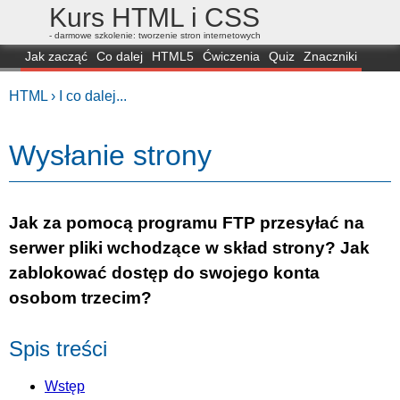
Kurs HTML i CSS
- darmowe szkolenie: tworzenie stron internetowych
Jak zacząć
Co dalej
HTML5
Ćwiczenia
Quiz
Znaczniki
Dla zielonych
CSS3
Selektory
Własności
Skrypty
Generatory
HTML ›
I co dalej...
FAQ
Przeglądarki
Mapa
FORUM
Wysłanie strony
Jak za pomocą programu FTP przesyłać na
serwer pliki wchodzące w skład strony? Jak
zablokować dostęp do swojego konta
osobom trzecim?
Spis treści
Wstęp