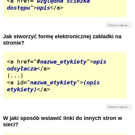
<a href="
względna ścieżka 
dostępu
">
opis
</a>
Zobacz więcej...
Jak stworzyć formę elektronicznej zakładki na
stronie?
<a href="#
nazwa_etykiety
">
opis 
odsyłacza
</a>

(...)

<a id="
nazwa_etykiety
">
(opis 
etykiety)
</a>
Zobacz więcej...
W jaki sposób wstawić linki do innych stron w
sieci?