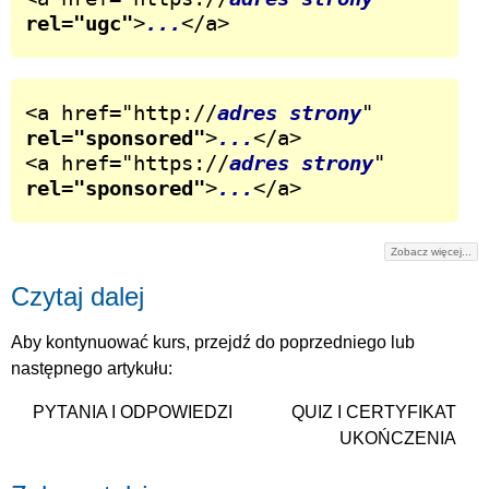
rel="ugc"
>
...
</a>
<a href="http://
adres strony
" 
rel="sponsored"
>
...
</a>

<a href="https://
adres strony
" 
rel="sponsored"
>
...
</a>
Zobacz więcej...
Czytaj dalej
Aby kontynuować kurs, przejdź do poprzedniego lub
następnego artykułu:
PYTANIA I ODPOWIEDZI
QUIZ I CERTYFIKAT
UKOŃCZENIA