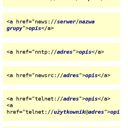
<a href="news://
serwer
/
nazwa 
grupy
">
opis
</a>
<a href="nntp://
adres
">
opis
</a>
<a href="newsrc://
adres
">
opis
</a>
<a href="telnet://
adres
">
opis
</a>

<a 
href="telnet://
użytkownik
@
adres
">
opis
<