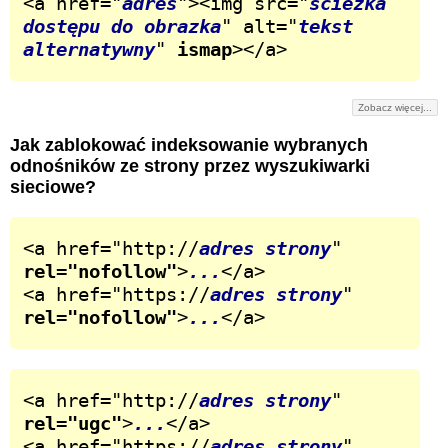
<a href="
adres
"><img src="
ścieżka 
dostępu do obrazka
" alt="
tekst 
alternatywny
" 
ismap
></a>
Zobacz więcej...
Jak zablokować indeksowanie wybranych
odnośników ze strony przez wyszukiwarki
sieciowe?
<a href="http://
adres strony
" 
rel="nofollow"
>
...
</a>

<a href="https://
adres strony
" 
rel="nofollow"
>
...
</a>
<a href="http://
adres strony
" 
rel="ugc"
>
...
</a>

<a href="https://
adres strony
" 