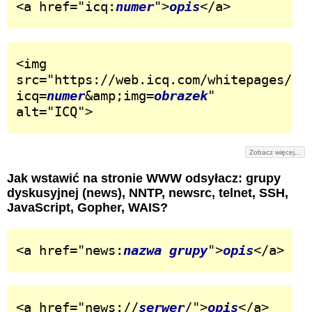
<a href="icq:
numer
">
opis
</a>
<img 
src="https://web.icq.com/whitepages/on
icq=
numer
&amp;img=
obrazek
" 
alt="ICQ">
Zobacz więcej...
Jak wstawić na stronie WWW odsyłacz: grupy
dyskusyjnej (news), NNTP, newsrc, telnet, SSH,
JavaScript, Gopher, WAIS?
<a href="news:
nazwa grupy
">
opis
</a>
<a href="news://
serwer
/">
opis
</a>