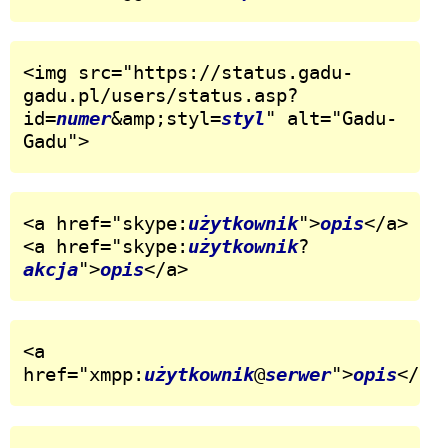
<img src="https://status.gadu-
gadu.pl/users/status.asp?
id=
numer
&amp;styl=
styl
" alt="Gadu-
Gadu">
<a href="skype:
użytkownik
">
opis
</a>

<a href="skype:
użytkownik
?
akcja
">
opis
</a>
<a 
href="xmpp:
użytkownik
@
serwer
">
opis
</a>