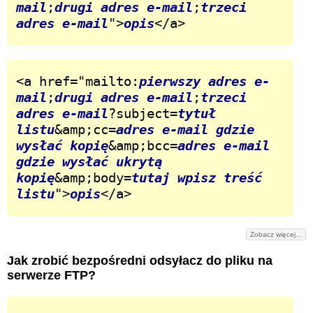
mail
;
drugi adres e-mail
;
trzeci 
adres e-mail
">
opis
</a>
<a href="mailto:
pierwszy adres e-
mail
;
drugi adres e-mail
;
trzeci 
adres e-mail
?subject=
tytuł 
listu
&amp;cc=
adres e-mail gdzie 
wysłać kopię
&amp;bcc=
adres e-mail 
gdzie wysłać ukrytą 
kopię
&amp;body=
tutaj wpisz treść 
listu
">
opis
</a>
Zobacz więcej...
Jak zrobić bezpośredni odsyłacz do pliku na
serwerze FTP?