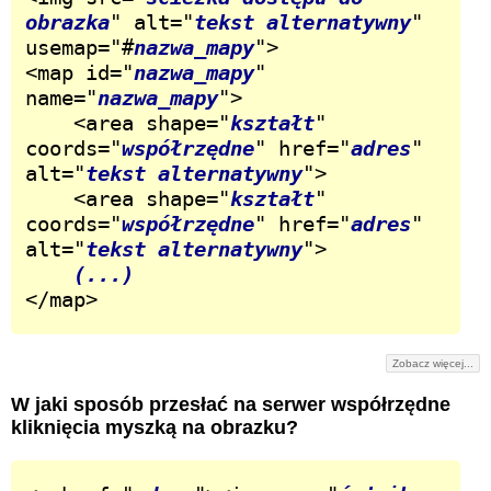
obrazka
" alt="
tekst alternatywny
" 
usemap="#
nazwa_mapy
">

<map id="
nazwa_mapy
" 
name="
nazwa_mapy
">

	<area shape="
kształt
" 
coords="
współrzędne
" href="
adres
" 
alt="
tekst alternatywny
">

	<area shape="
kształt
" 
coords="
współrzędne
" href="
adres
" 
alt="
tekst alternatywny
">

(...)
</map>
Zobacz więcej...
W jaki sposób przesłać na serwer współrzędne
kliknięcia myszką na obrazku?