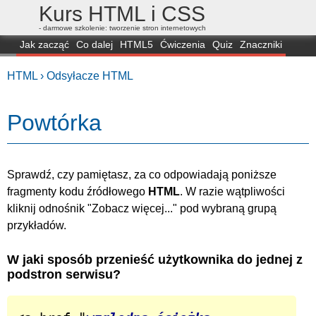
Kurs HTML i CSS
- darmowe szkolenie: tworzenie stron internetowych
Jak zacząć
Co dalej
HTML5
Ćwiczenia
Quiz
Znaczniki
Dla zielonych
CSS3
Selektory
Własności
Skrypty
Generatory
HTML ›
Odsyłacze HTML
FAQ
Przeglądarki
Mapa
FORUM
Powtórka
Sprawdź, czy pamiętasz, za co odpowiadają poniższe
fragmenty kodu źródłowego
HTML
.
W razie wątpliwości
kliknij odnośnik "Zobacz więcej..." pod wybraną grupą
przykładów.
W jaki sposób przenieść użytkownika do jednej z
podstron serwisu?