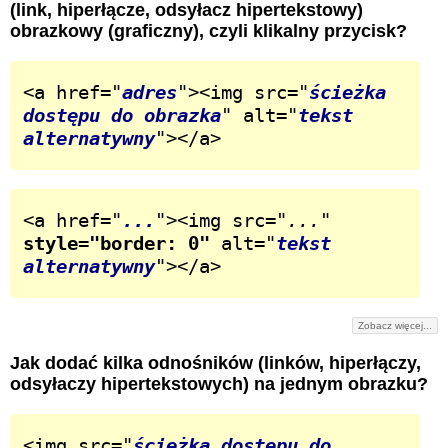
(link, hiperłącze, odsyłacz hipertekstowy)
obrazkowy (graficzny), czyli klikalny przycisk?
<a href="
adres
"><img src="
ścieżka 
dostępu do obrazka
" alt="
tekst 
alternatywny
"></a>
<a href="
...
"><img src="
...
" 
style="border: 0"
 alt="
tekst 
alternatywny
"></a>
Zobacz więcej...
Jak dodać kilka odnośników (linków, hiperłączy,
odsyłaczy hipertekstowych) na jednym obrazku?
<img src="
ścieżka dostępu do 