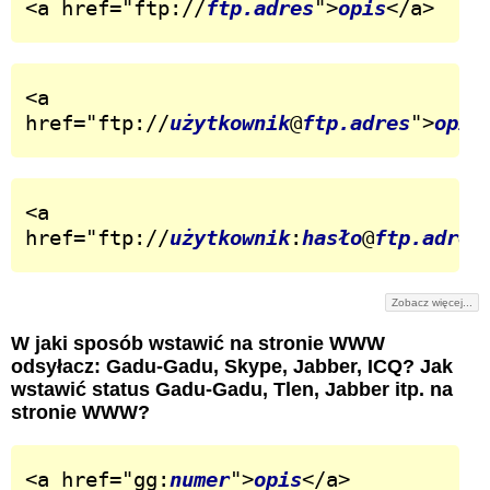
<a href="ftp://
ftp.adres
">
opis
</a>
<a 
href="ftp://
użytkownik
@
ftp.adres
">
opis
<a 
href="ftp://
użytkownik
:
hasło
@
ftp.adres
Zobacz więcej...
W jaki sposób wstawić na stronie WWW
odsyłacz: Gadu-Gadu, Skype, Jabber, ICQ? Jak
wstawić status Gadu-Gadu, Tlen, Jabber itp. na
stronie WWW?
<a href="gg:
numer
">
opis
</a>