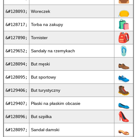
👝
&#128093;
Woreczek
🛍
&#128717;
Torba na zakupy
🎒
&#127890;
Tornister
🩴
&#129652;
Sandały na rzemykach
👞
&#128094;
But męski
👟
&#128095;
But sportowy
🥾
&#129406;
But turystyczny
🥿
&#129407;
Płaski na płaskim obcasie
👠
&#128096;
But szpilka
👡
&#128097;
Sandał damski