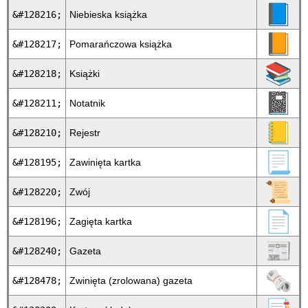
📘
&#128216;
Niebieska książka
📙
&#128217;
Pomarańczowa książka
📚
&#128218;
Książki
📓
&#128211;
Notatnik
📒
&#128210;
Rejestr
📃
&#128195;
Zawinięta kartka
📜
&#128220;
Zwój
📄
&#128196;
Zagięta kartka
📰
&#128240;
Gazeta
🗞
&#128478;
Zwinięta (zrolowana) gazeta