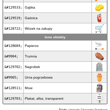
🧽
&#129533;
Gąbka
🧯
&#129519;
Gaśnica
🛒
&#128722;
Wózek na zakupy
Inne obiekty
🚬
&#128684;
Papieros
⚰
&#9904;
Trumna
🪦
&#129702;
Nagrobek
⚱
&#9905;
Urna pogrzebowa
🗿
&#128511;
Moai
🪧
&#129703;
Plakat, afisz, transparent