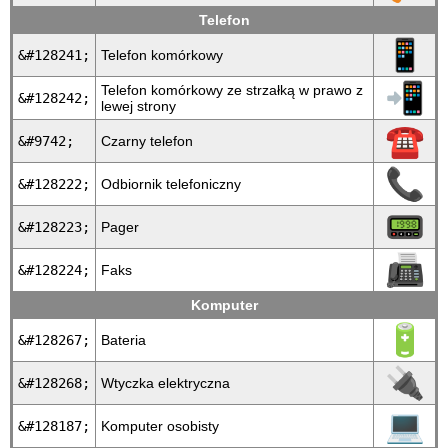
Telefon
📱
&#128241;
Telefon komórkowy
📲
Telefon komórkowy ze strzałką w prawo z
&#128242;
lewej strony
☎
&#9742;
Czarny telefon
📞
&#128222;
Odbiornik telefoniczny
📟
&#128223;
Pager
📠
&#128224;
Faks
Komputer
🔋
&#128267;
Bateria
🔌
&#128268;
Wtyczka elektryczna
💻
&#128187;
Komputer osobisty