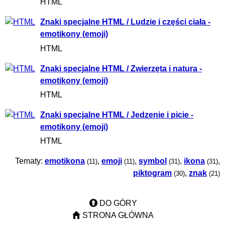
HTML
Znaki specjalne HTML / Ludzie i części ciała -
emotikony (emoji)
HTML
Znaki specjalne HTML / Zwierzęta i natura -
emotikony (emoji)
HTML
Znaki specjalne HTML / Jedzenie i picie -
emotikony (emoji)
HTML
Tematy:
emotikona
,
emoji
,
symbol
,
ikona
,
(11)
(11)
(31)
(31)
piktogram
,
znak
(30)
(21)
DO GÓRY
STRONA GŁÓWNA