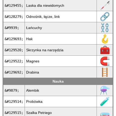
🦯
&#129455;
Laska dla niewidomych
🔗
&#128279;
Odnośnik, łącze, link
⛓
&#9939;
Łańcuchy
🪝
&#129693;
Hak
🧰
&#129520;
Skrzynka na narzędzia
🧲
&#129522;
Magnes
🪜
&#129692;
Drabina
Nauka
⚗
&#9879;
Alembik
🧪
&#129514;
Probówka
🧫
&#129515;
Szalka Petriego