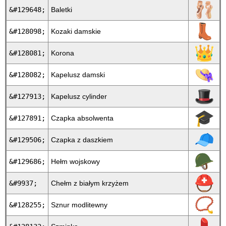
🩰
&#129648;
Baletki
👢
&#128098;
Kozaki damskie
👑
&#128081;
Korona
👒
&#128082;
Kapelusz damski
🎩
&#127913;
Kapelusz cylinder
🎓
&#127891;
Czapka absolwenta
🧢
&#129506;
Czapka z daszkiem
🪖
&#129686;
Hełm wojskowy
⛑
&#9937;
Chełm z białym krzyżem
📿
&#128255;
Sznur modlitewny