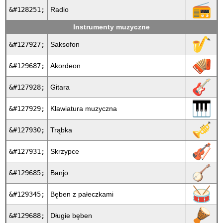
📻
&#128251;
Radio
Instrumenty muzyczne
🎷
&#127927;
Saksofon
🪗
&#129687;
Akordeon
🎸
&#127928;
Gitara
🎹
&#127929;
Klawiatura muzyczna
🎺
&#127930;
Trąbka
🎻
&#127931;
Skrzypce
🪕
&#129685;
Banjo
🥁
&#129345;
Bęben z pałeczkami
🪘
&#129688;
Długie bęben