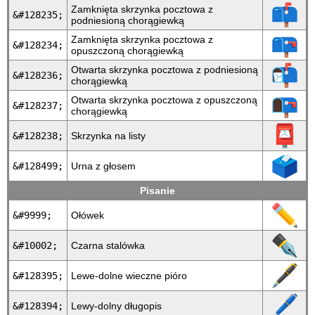
📫
Zamknięta skrzynka pocztowa z
&#128235;
podniesioną chorągiewką
📪
Zamknięta skrzynka pocztowa z
&#128234;
opuszczoną chorągiewką
📬
Otwarta skrzynka pocztowa z podniesioną
&#128236;
chorągiewką
📭
Otwarta skrzynka pocztowa z opuszczoną
&#128237;
chorągiewką
📮
&#128238;
Skrzynka na listy
🗳
&#128499;
Urna z głosem
Pisanie
✏
&#9999;
Ołówek
✒
&#10002;
Czarna stalówka
🖋
&#128395;
Lewe-dolne wieczne pióro
🖊
&#128394;
Lewy-dolny długopis