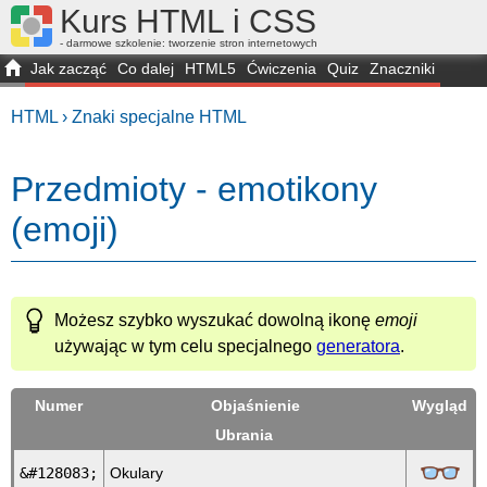
Kurs HTML i CSS
- darmowe szkolenie: tworzenie stron internetowych
Jak zacząć
Co dalej
HTML5
Ćwiczenia
Quiz
Znaczniki
Dla zielonych
CSS3
Selektory
Własności
Skrypty
Generatory
HTML ›
Znaki specjalne HTML
FAQ
Przeglądarki
Mapa
FORUM
Przedmioty - emotikony
(emoji)
Możesz szybko wyszukać dowolną ikonę
emoji
używając w tym celu specjalnego
generatora
.
Numer
Objaśnienie
Wygląd
Ubrania
👓
&#128083;
Okulary