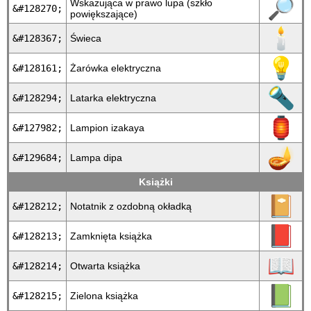
🔎
Wskazująca w prawo lupa (szkło
&#128270;
powiększające)
🕯
&#128367;
Świeca
💡
&#128161;
Żarówka elektryczna
🔦
&#128294;
Latarka elektryczna
🏮
&#127982;
Lampion izakaya
🪔
&#129684;
Lampa dipa
Książki
📔
&#128212;
Notatnik z ozdobną okładką
📕
&#128213;
Zamknięta książka
📖
&#128214;
Otwarta książka
📗
&#128215;
Zielona książka