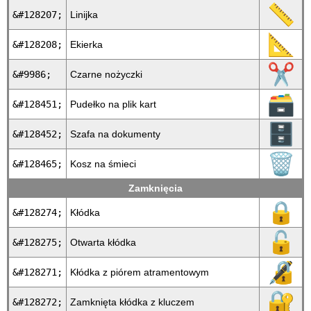
📏
&#128207;
Linijka
📐
&#128208;
Ekierka
✂
&#9986;
Czarne nożyczki
🗃
&#128451;
Pudełko na plik kart
🗄
&#128452;
Szafa na dokumenty
🗑
&#128465;
Kosz na śmieci
Zamknięcia
🔒
&#128274;
Kłódka
🔓
&#128275;
Otwarta kłódka
🔏
&#128271;
Kłódka z piórem atramentowym
🔐
&#128272;
Zamknięta kłódka z kluczem