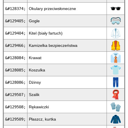
🕶
&#128374;
Okulary przeciwsłoneczne
🥽
&#129405;
Gogle
🥼
&#129404;
Kitel (biały fartuch)
🦺
&#129466;
Kamizelka bezpieczeństwa
👔
&#128084;
Krawat
👕
&#128085;
Koszulka
👖
&#128086;
Dżinsy
🧣
&#129507;
Szalik
🧤
&#129508;
Rękawiczki
🧥
&#129509;
Płaszcz, kurtka