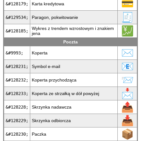
💳
&#128179;
Karta kredytowa
🧾
&#129534;
Paragon, pokwitowanie
💹
Wykres z trendem wzrostowym i znakiem
&#128185;
jena
Poczta
✉
&#9993;
Koperta
📧
&#128231;
Symbol e-mail
📨
&#128232;
Koperta przychodząca
📩
&#128233;
Koperta ze strzałką w dół powyżej
📤
&#128228;
Skrzynka nadawcza
📥
&#128229;
Skrzynka odbiorcza
📦
&#128230;
Paczka