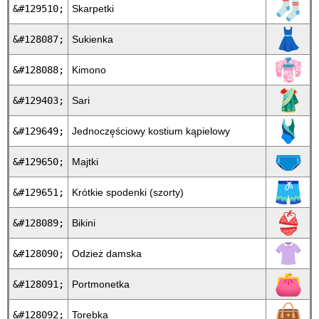
🧦
&#129510;
Skarpetki
👗
&#128087;
Sukienka
👘
&#128088;
Kimono
🥻
&#129403;
Sari
🩱
&#129649;
Jednoczęściowy kostium kąpielowy
🩲
&#129650;
Majtki
🩳
&#129651;
Krótkie spodenki (szorty)
👙
&#128089;
Bikini
👚
&#128090;
Odzież damska
👛
&#128091;
Portmonetka
👜
&#128092;
Torebka