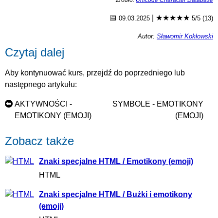
Źródło:
Unicode Character Database
📅
|
★★★★★
09.03.2025
5/5 (13)
Autor:
Sławomir Kokłowski
Czytaj dalej
Aby kontynuować kurs, przejdź do poprzedniego lub
następnego artykułu:
AKTYWNOŚCI -
SYMBOLE - EMOTIKONY
EMOTIKONY (EMOJI)
(EMOJI)
Zobacz także
Znaki specjalne HTML / Emotikony (emoji)
HTML
Znaki specjalne HTML / Buźki i emotikony
(emoji)