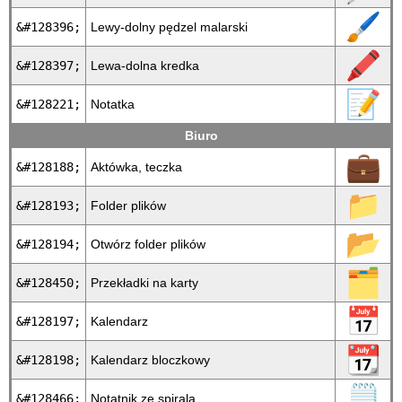
🖌
&#128396;
Lewy-dolny pędzel malarski
🖍
&#128397;
Lewa-dolna kredka
📝
&#128221;
Notatka
Biuro
💼
&#128188;
Aktówka, teczka
📁
&#128193;
Folder plików
📂
&#128194;
Otwórz folder plików
🗂
&#128450;
Przekładki na karty
📅
&#128197;
Kalendarz
📆
&#128198;
Kalendarz bloczkowy
🗒
&#128466;
Notatnik ze spiralą