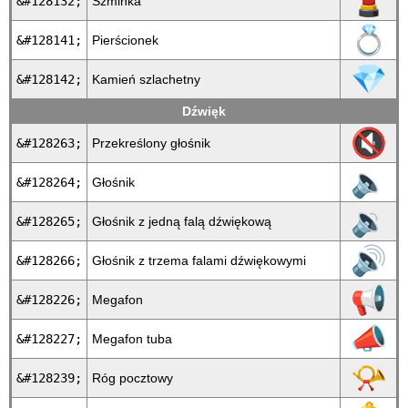
💄
&#128132;
Szminka
💍
&#128141;
Pierścionek
💎
&#128142;
Kamień szlachetny
Dźwięk
🔇
&#128263;
Przekreślony głośnik
🔈
&#128264;
Głośnik
🔉
&#128265;
Głośnik z jedną falą dźwiękową
🔊
&#128266;
Głośnik z trzema falami dźwiękowymi
📢
&#128226;
Megafon
📣
&#128227;
Megafon tuba
📯
&#128239;
Róg pocztowy