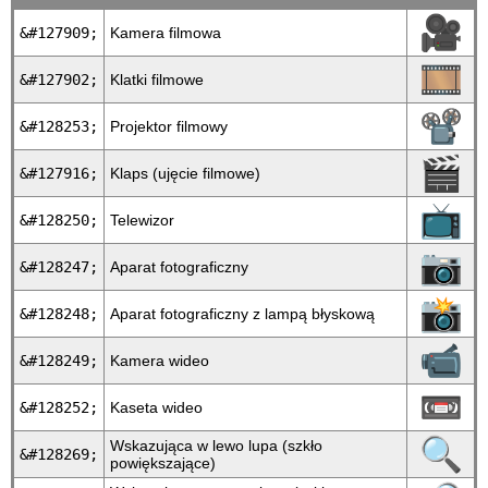
🎥
&#127909;
Kamera filmowa
🎞
&#127902;
Klatki filmowe
📽
&#128253;
Projektor filmowy
🎬
&#127916;
Klaps (ujęcie filmowe)
📺
&#128250;
Telewizor
📷
&#128247;
Aparat fotograficzny
📸
&#128248;
Aparat fotograficzny z lampą błyskową
📹
&#128249;
Kamera wideo
📼
&#128252;
Kaseta wideo
🔍
Wskazująca w lewo lupa (szkło
&#128269;
powiększające)