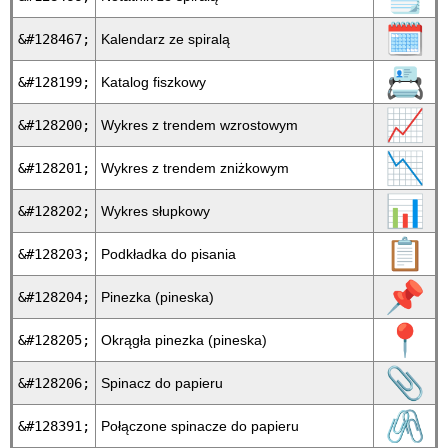
🗓
&#128467;
Kalendarz ze spiralą
📇
&#128199;
Katalog fiszkowy
📈
&#128200;
Wykres z trendem wzrostowym
📉
&#128201;
Wykres z trendem zniżkowym
📊
&#128202;
Wykres słupkowy
📋
&#128203;
Podkładka do pisania
📌
&#128204;
Pinezka (pineska)
📍
&#128205;
Okrągła pinezka (pineska)
📎
&#128206;
Spinacz do papieru
🖇
&#128391;
Połączone spinacze do papieru