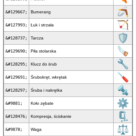
🪃
&#129667;
Bumerang
🏹
&#127993;
Łuk i strzała
🛡
&#128737;
Tarcza
🪚
&#129690;
Piła stolarska
🔧
&#128295;
Klucz do śrub
🪛
&#129691;
Śrubokręt, wkrętak
🔩
&#128297;
Śruba i nakrętka
⚙
&#9881;
Koło zębate
🗜
&#128476;
Kompresja, ściskanie
⚖
&#9878;
Waga