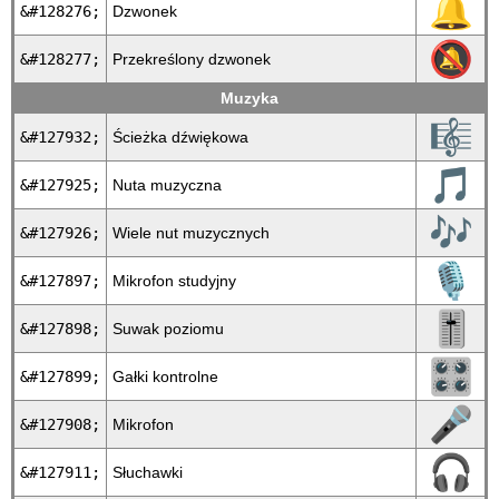
🔔
&#128276;
Dzwonek
🔕
&#128277;
Przekreślony dzwonek
Muzyka
🎼
&#127932;
Ścieżka dźwiękowa
🎵
&#127925;
Nuta muzyczna
🎶
&#127926;
Wiele nut muzycznych
🎙
&#127897;
Mikrofon studyjny
🎚
&#127898;
Suwak poziomu
🎛
&#127899;
Gałki kontrolne
🎤
&#127908;
Mikrofon
🎧
&#127911;
Słuchawki