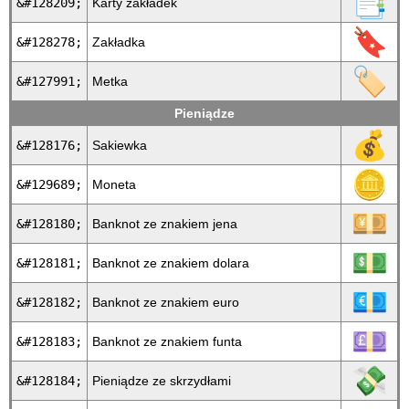
📑
&#128209;
Karty zakładek
🔖
&#128278;
Zakładka
🏷
&#127991;
Metka
Pieniądze
💰
&#128176;
Sakiewka
🪙
&#129689;
Moneta
💴
&#128180;
Banknot ze znakiem jena
💵
&#128181;
Banknot ze znakiem dolara
💶
&#128182;
Banknot ze znakiem euro
💷
&#128183;
Banknot ze znakiem funta
💸
&#128184;
Pieniądze ze skrzydłami