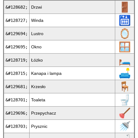
🚪
&#128682;
Drzwi
🛗
&#128727;
Winda
🪞
&#129694;
Lustro
🪟
&#129695;
Okno
🛏
&#128719;
Łóżko
🛋
&#128715;
Kanapa i lampa
🪑
&#129681;
Krzesło
🚽
&#128701;
Toaleta
🪠
&#129696;
Przepychacz
🚿
&#128703;
Prysznic