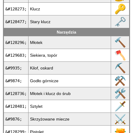
🔑
&#128273;
Klucz
🗝
&#128477;
Stary klucz
Narzędzia
🔨
&#128296;
Młotek
🪓
&#129683;
Siekiera, topór
⛏
&#9935;
Kilof, oskard
⚒
&#9874;
Godło górnicze
🛠
&#128736;
Młotek i klucz do śrub
🗡
&#128481;
Sztylet
⚔
&#9876;
Skrzyżowane miecze
🔫
&#128299;
Pistolet