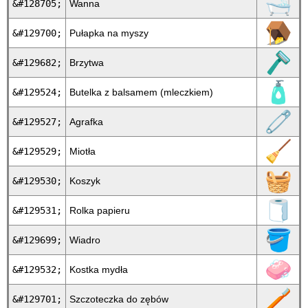
🛁
&#128705;
Wanna
🪤
&#129700;
Pułapka na myszy
🪒
&#129682;
Brzytwa
🧴
&#129524;
Butelka z balsamem (mleczkiem)
🧷
&#129527;
Agrafka
🧹
&#129529;
Miotła
🧺
&#129530;
Koszyk
🧻
&#129531;
Rolka papieru
🪣
&#129699;
Wiadro
🧼
&#129532;
Kostka mydła
🪥
&#129701;
Szczoteczka do zębów