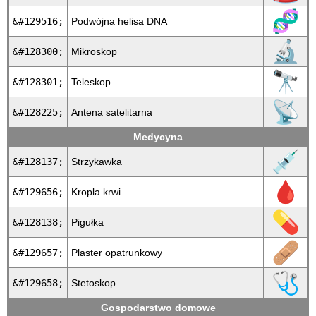
🧬
&#129516;
Podwójna helisa DNA
🔬
&#128300;
Mikroskop
🔭
&#128301;
Teleskop
📡
&#128225;
Antena satelitarna
Medycyna
💉
&#128137;
Strzykawka
🩸
&#129656;
Kropla krwi
💊
&#128138;
Pigułka
🩹
&#129657;
Plaster opatrunkowy
🩺
&#129658;
Stetoskop
Gospodarstwo domowe