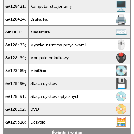
🖥
&#128421;
Komputer stacjonarny
🖨
&#128424;
Drukarka
⌨
&#9000;
Klawiatura
🖱
&#128433;
Myszka z trzema przyciskami
🖲
&#128434;
Manipulator kulkowy
💽
&#128189;
MiniDisc
💾
&#128190;
Stacja dysków
💿
&#128191;
Stacja dysków optycznych
📀
&#128192;
DVD
🧮
&#129518;
Liczydło
Światło i wideo