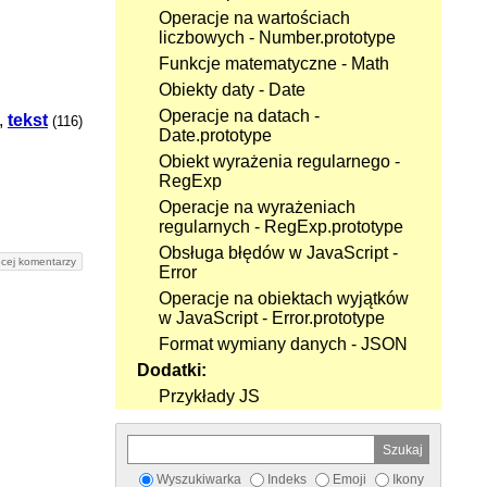
Operacje na wartościach
liczbowych - Number.prototype
Funkcje matematyczne - Math
Obiekty daty - Date
Operacje na datach -
,
tekst
(116)
Date.prototype
Obiekt wyrażenia regularnego -
RegExp
Operacje na wyrażeniach
regularnych - RegExp.prototype
Obsługa błędów w JavaScript -
cej komentarzy
Error
Operacje na obiektach wyjątków
w JavaScript - Error.prototype
Format wymiany danych - JSON
Dodatki:
Przykłady JS
Wyszukiwarka
Indeks
Emoji
Ikony