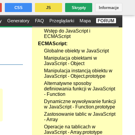
CSS
JS
Skrypty
Informacje
y
Generatory
FAQ
Przeglądarki
Mapa
FORUM
Wstęp do JavaScript i
ECMAScript
ECMAScript:
Globalne obiekty w JavaScript
Manipulacja obiektami w
JavaScript - Object
Manipulacja instancją obiektu w
JavaScript - Object.prototype
Alternatywne sposoby
definiowania funkcji w JavaScript
- Function
Dynamiczne wywoływanie funkcji
w JavaScript - Function.prototype
Zastosowanie tablic w JavaScript
- Array
Operacje na tablicach w
JavaScript - Array.prototype