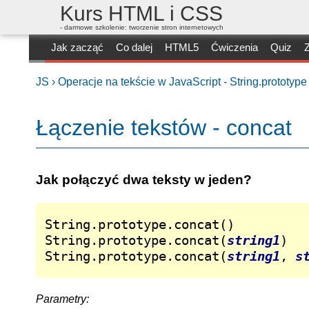
Kurs HTML i CSS
- darmowe szkolenie: tworzenie stron internetowych
Jak zacząć
Co dalej
HTML5
Ćwiczenia
Quiz
Z
JS ›
Operacje na tekście w JavaScript - String.prototype
Łączenie tekstów - concat
Jak połączyć dwa teksty w jeden?
String.prototype.concat()

String.prototype.concat(
string1
)

String.prototype.concat(
string1
, 
s
Parametry: