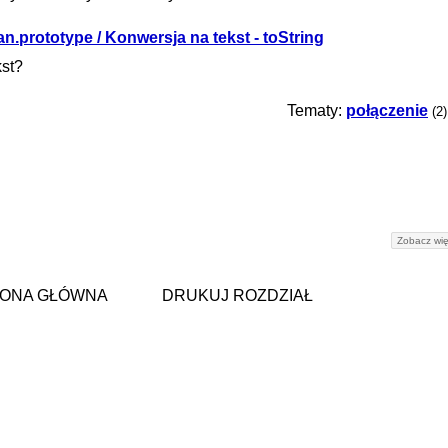
n.prototype / Konwersja na tekst - toString
kst?
Tematy:
połączenie
(2)
Zobacz wię
ONA GŁÓWNA
DRUKUJ ROZDZIAŁ