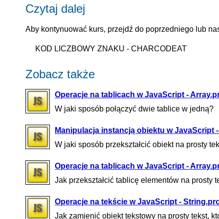
Czytaj dalej
Aby kontynuować kurs, przejdź do poprzedniego lub nas
KOD LICZBOWY ZNAKU - CHARCODEAT
Zobacz także
Operacje na tablicach w JavaScript - Array.pr
W jaki sposób połączyć dwie tablice w jedną?
Manipulacja instancją obiektu w JavaScript - 
W jaki sposób przekształcić obiekt na prosty te
Operacje na tablicach w JavaScript - Array.pr
Jak przekształcić tablicę elementów na prosty t
Operacje na tekście w JavaScript - String.pr
Jak zamienić obiekt tekstowy na prosty tekst, 