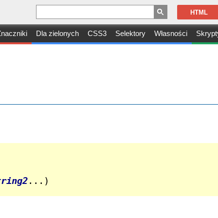
HTML
naczniki
Dla zielonych
CSS3
Selektory
Własności
Skrypt
tring2
...)