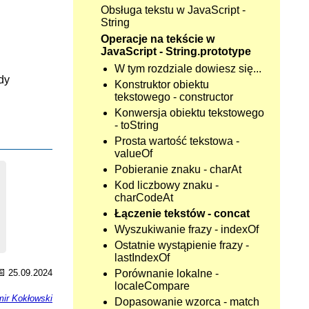
Obsługa tekstu w JavaScript -
String
Operacje na tekście w
JavaScript - String.prototype
W tym rozdziale dowiesz się...
dy
Konstruktor obiektu
tekstowego - constructor
Konwersja obiektu tekstowego
- toString
Prosta wartość tekstowa -
valueOf
Pobieranie znaku - charAt
Kod liczbowy znaku -
charCodeAt
Łączenie tekstów - concat
Wyszukiwanie frazy - indexOf
Ostatnie wystąpienie frazy -
lastIndexOf
📅
Porównanie lokalne -
25.09.2024
localeCompare
ir Kokłowski
Dopasowanie wzorca - match