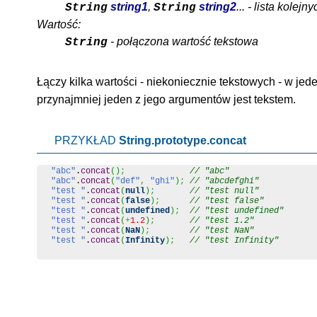
string1
,
string2
... - lista kolej
String
String
Wartość:
- połączona wartość tekstowa
String
Łączy kilka wartości - niekoniecznie tekstowych - w jede
przynajmniej jeden z jego argumentów jest tekstem.
PRZYKŁAD
String.prototype.concat
"abc"
.
concat
(
)
;
// "abc"
"abc"
.
concat
(
"def"
,
"ghi"
)
;
// "abcdefghi"
"test "
.
concat
(
null
)
;
// "test null"
"test "
.
concat
(
false
)
;
// "test false"
"test "
.
concat
(
undefined
)
;
// "test undefined"
"test "
.
concat
(
+
1.2
)
;
// "test 1.2"
"test "
.
concat
(
NaN
)
;
// "test NaN"
"test "
.
concat
(
Infinity
)
;
// "test Infinity"