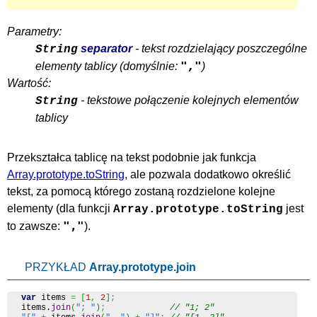
Parametry:
separator
- tekst rozdzielający poszczególne
String
","
elementy tablicy (domyślnie:
)
Wartość:
- tekstowe połączenie kolejnych elementów
String
tablicy
Przekształca tablicę na tekst podobnie jak funkcja
Array.prototype.toString
, ale pozwala dodatkowo określić
tekst, za pomocą którego zostaną rozdzielone kolejne
elementy (dla funkcji
jest
Array.prototype.toString
","
to zawsze:
).
PRZYKŁAD
Array.prototype.join
var
 items 
=
[
1
,
2
]
;
items.
join
(
"; "
)
;
// "1; 2"