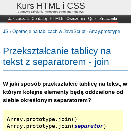
Kurs HTML i CSS
- darmowe szkolenie: tworzenie stron internetowych
Jak zacząć
Co dalej
HTML5
Ćwiczenia
Quiz
Znaczniki
Dla zielonych
CSS3
Selektory
Własności
Skrypty
Generatory
JS ›
Operacje na tablicach w JavaScript - Array.prototype
FAQ
Przeglądarki
Mapa
FORUM
Przekształcanie tablicy na
tekst z separatorem - join
W jaki sposób przekształcić tablicę na tekst, w
którym kolejne elementy będą oddzielone od
siebie określonym separatorem?
Array.prototype.join()

Array.prototype.join(
separator
)