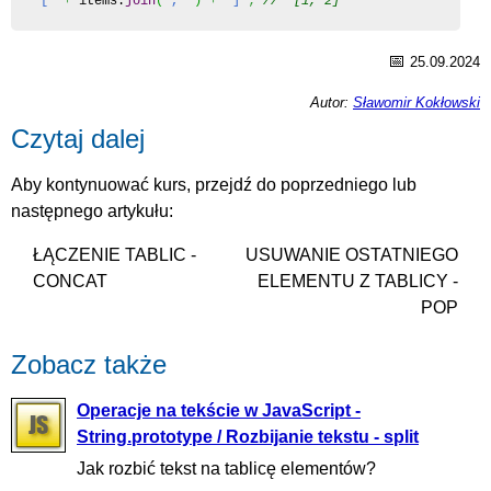
"["
+
 items.
join
(
", "
)
+
"]"
;
// "[1, 2]"
📅
25.09.2024
Autor:
Sławomir Kokłowski
Czytaj dalej
Aby kontynuować kurs, przejdź do poprzedniego lub
następnego artykułu:
ŁĄCZENIE TABLIC -
USUWANIE OSTATNIEGO
CONCAT
ELEMENTU Z TABLICY -
POP
Zobacz także
Operacje na tekście w JavaScript -
String.prototype / Rozbijanie tekstu - split
Jak rozbić tekst na tablicę elementów?