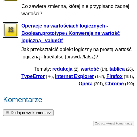
Co zawiera zmienna, której nie przypisano żadnej
wartości?
Operacje na wartościach logicznych -
Boolean.prototype / Konwersja na wartość
logiczną - valueOf
Jak przekształcić obiekt logiczny na prostą wartość
logiczną - true/false (prawda/fałsz)?
Tematy:
redukcja
,
wartość
,
tablica
,
(2)
(14)
(26)
TypeError
,
Internet Explorer
,
Firefox
,
(76)
(152)
(191)
Opera
,
Chrome
(201)
(199)
Komentarze
Zobacz więcej komentarzy