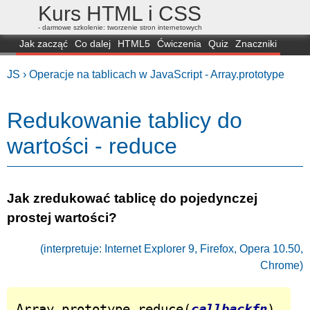
Kurs HTML i CSS
- darmowe szkolenie: tworzenie stron internetowych
Jak zacząć
Co dalej
HTML5
Ćwiczenia
Quiz
Znaczniki
Dla zielonych
CSS3
Selektory
Własności
Skrypty
Generatory
JS ›
Operacje na tablicach w JavaScript - Array.prototype
FAQ
Przeglądarki
Mapa
FORUM
Redukowanie tablicy do
wartości - reduce
Jak zredukować tablicę do pojedynczej
prostej wartości?
(interpretuje: Internet Explorer 9, Firefox, Opera 10.50,
Chrome)
Array.prototype.reduce(
callbackfn
)
