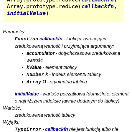
Array.prototype.reduce(
callbackfn
, 
initialValue
)
Parametry:
callbackfn
- funkcja zwracająca
Function
zredukowaną wartość i przyjmująca argumenty:
accumulator
- dotychczasowa zredukowana
wartość
kValue
- element tablicy
k
- indeks elementu tablicy
Number
O
- oryginalna tablica
Array
initialValue
- wartość początkowa (domyślnie: element
o najniższym indeksie jawnie dodanym do tablicy)
Wartość:
zredukowana wartość tablicy
Wyjątki:
-
callbackfn
nie jest funkcją albo nie
TypeError