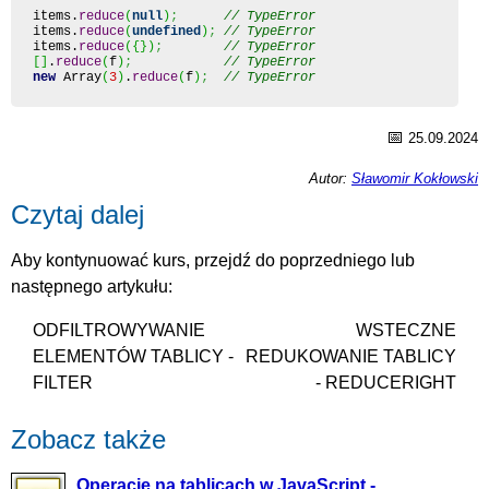
items.
reduce
(
null
)
;
// TypeError
items.
reduce
(
undefined
)
;
// TypeError
items.
reduce
(
{
}
)
;
// TypeError
[
]
.
reduce
(
f
)
;
// TypeError
new
Array
(
3
)
.
reduce
(
f
)
;
// TypeError
📅
25.09.2024
Autor:
Sławomir Kokłowski
Czytaj dalej
Aby kontynuować kurs, przejdź do poprzedniego lub
następnego artykułu:
ODFILTROWYWANIE
WSTECZNE
ELEMENTÓW TABLICY -
REDUKOWANIE TABLICY
FILTER
- REDUCERIGHT
Zobacz także
Operacje na tablicach w JavaScript -