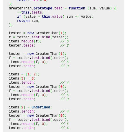
this
.
tests
=
0
;
}
;
GreaterThan.
prototype
.
test
=
function
(
sum
,
 value
)
{
++
this
.
tests
;
if
(
value 
>
this
.
value
)
 sum 
+=
 value
;
return
 sum
;
}
;
tester 
=
new
 GreaterThan
(
1
)
;
f 
=
 tester.
test
.
bind
(
tester
)
;
items.
reduce
(
f
)
;
// 5
tester.
tests
;
// 2
tester 
=
new
 GreaterThan
(
1
)
;
f 
=
 tester.
test
.
bind
(
tester
)
;
items.
reduce
(
f
,
0
)
;
// 5
tester.
tests
;
// 3
items 
=
[
1
,
2
]
;
items
[
3
]
=
3
;
items.
length
;
// 4
tester 
=
new
 GreaterThan
(
0
)
;
f 
=
 tester.
test
.
bind
(
tester
)
;
items.
reduce
(
f
,
0
)
;
// 6
tester.
tests
;
// 3
items
[
2
]
=
undefined
;
items.
length
;
// 4
tester 
=
new
 GreaterThan
(
0
)
;
f 
=
 tester.
test
.
bind
(
tester
)
;
items.
reduce
(
f
,
0
)
;
// 6
tester.
tests
;
// 4