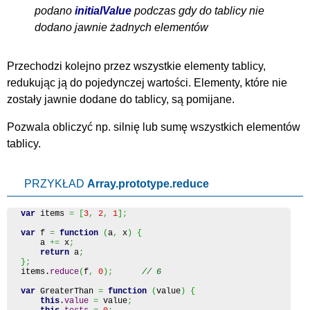
podano
initialValue
podczas gdy do tablicy nie
dodano jawnie żadnych elementów
Przechodzi kolejno przez wszystkie elementy tablicy,
redukując ją do pojedynczej wartości. Elementy, które nie
zostały jawnie dodane do tablicy, są pomijane.
Pozwala obliczyć np. silnię lub sumę wszystkich elementów
tablicy.
PRZYKŁAD
Array.prototype.reduce
var
 items 
=
[
3
,
2
,
1
]
;
var
 f 
=
function
(
a
,
 x
)
{
    a 
+=
 x
;
return
 a
;
}
;
items.
reduce
(
f
,
0
)
;
// 6
var
 GreaterThan 
=
function
(
value
)
{
this
.
value
=
 value
;