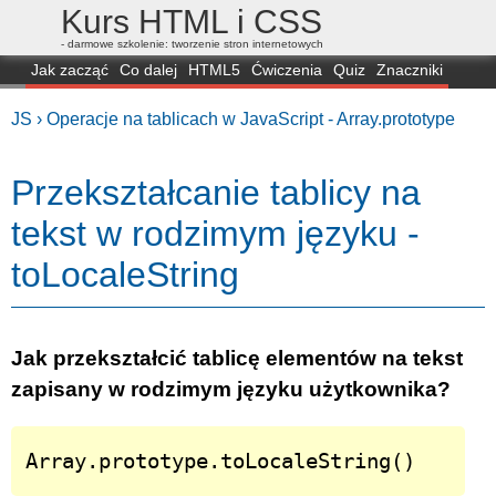
Kurs HTML i CSS
- darmowe szkolenie: tworzenie stron internetowych
Jak zacząć
Co dalej
HTML5
Ćwiczenia
Quiz
Znaczniki
Dla zielonych
CSS3
Selektory
Własności
Skrypty
Generatory
JS ›
Operacje na tablicach w JavaScript - Array.prototype
FAQ
Przeglądarki
Mapa
FORUM
Przekształcanie tablicy na
tekst w rodzimym języku -
toLocaleString
Jak przekształcić tablicę elementów na tekst
zapisany w rodzimym języku użytkownika?
Array.prototype.toLocaleString()