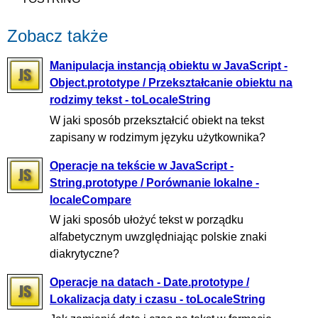
Zobacz także
Manipulacja instancją obiektu w JavaScript -
Object.prototype / Przekształcanie obiektu na
rodzimy tekst - toLocaleString
W jaki sposób przekształcić obiekt na tekst
zapisany w rodzimym języku użytkownika?
Operacje na tekście w JavaScript -
String.prototype / Porównanie lokalne -
localeCompare
W jaki sposób ułożyć tekst w porządku
alfabetycznym uwzględniając polskie znaki
diakrytyczne?
Operacje na datach - Date.prototype /
Lokalizacja daty i czasu - toLocaleString