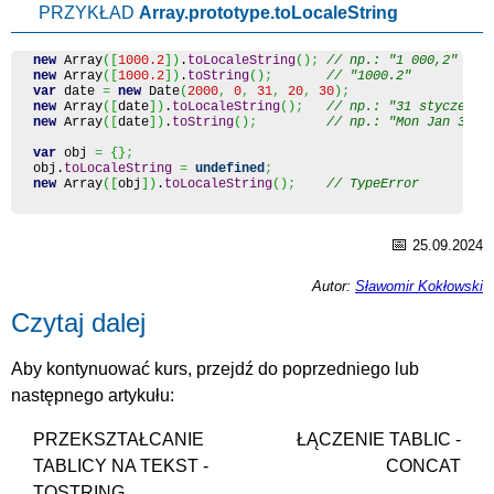
PRZYKŁAD
Array.prototype.toLocaleString
new
Array
(
[
1000.2
]
)
.
toLocaleString
(
)
;
// np.: "1 000,2"
new
Array
(
[
1000.2
]
)
.
toString
(
)
;
// "1000.2"
var
 date 
=
new
Date
(
2000
,
0
,
31
,
20
,
30
)
;
new
Array
(
[
date
]
)
.
toLocaleString
(
)
;
// np.: "31 styczeń 2
new
Array
(
[
date
]
)
.
toString
(
)
;
// np.: "Mon Jan 31 2
var
 obj 
=
{
}
;
obj.
toLocaleString
=
undefined
;
new
Array
(
[
obj
]
)
.
toLocaleString
(
)
;
// TypeError
📅
25.09.2024
Autor:
Sławomir Kokłowski
Czytaj dalej
Aby kontynuować kurs, przejdź do poprzedniego lub
następnego artykułu:
PRZEKSZTAŁCANIE
ŁĄCZENIE TABLIC -
TABLICY NA TEKST -
CONCAT
TOSTRING