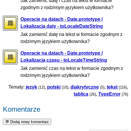
Jak zamienić datę i czas na tekst w formacie
zgodnym z rodzimym językiem użytkownika?
Operacje na datach - Date.prototype /
Lokalizacja daty - toLocaleDateString
Jak zamienić datę na tekst w formacie zgodnym z
rodzimym językiem użytkownika?
Operacje na datach - Date.prototype /
Lokalizacja czasu - toLocaleTimeString
Jak zamienić czas na tekst w formacie zgodnym z
rodzimym językiem użytkownika?
Tematy:
język
,
polski
,
diakrytyczne
,
tekst
,
(12)
(10)
(5)
(116)
tablica
,
TypeError
(26)
(76)
Komentarze