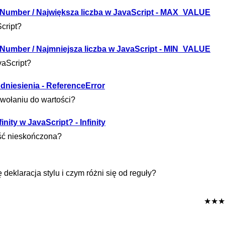
- Number / Największa liczba w JavaScript - MAX_VALUE
cript?
 Number / Najmniejsza liczba w JavaScript - MIN_VALUE
vaScript?
odniesienia - ReferenceError
dwołaniu do wartości?
inity w JavaScript? - Infinity
ość nieskończona?
deklaracja stylu i czym różni się od reguły?
★★★