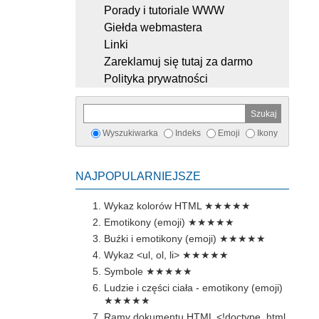
Porady i tutoriale WWW
Giełda webmastera
Linki
Zareklamuj się tutaj za darmo
Polityka prywatności
Wyszukiwarka
Indeks
Emoji
Ikony
NAJPOPULARNIEJSZE
Wykaz kolorów HTML
★★★★★
Emotikony (emoji)
★★★★★
Buźki i emotikony (emoji)
★★★★★
Wykaz <ul, ol, li>
★★★★★
Symbole
★★★★★
Ludzie i części ciała - emotikony (emoji)
★★★★★
Ramy dokumentu HTML <!doctype, html,