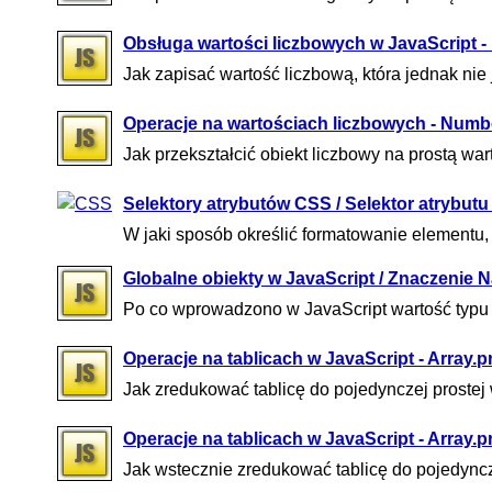
Obsługa wartości liczbowych w JavaScript -
Jak zapisać wartość liczbową, która jednak nie
Operacje na wartościach liczbowych - Numbe
Jak przekształcić obiekt liczbowy na prostą wa
Selektory atrybutów CSS / Selektor atrybutu
W jaki sposób określić formatowanie elementu, 
Globalne obiekty w JavaScript / Znaczenie 
Po co wprowadzono w JavaScript wartość typu l
Operacje na tablicach w JavaScript - Array.p
Jak zredukować tablicę do pojedynczej prostej
Operacje na tablicach w JavaScript - Array.
Jak wstecznie zredukować tablicę do pojedyncz