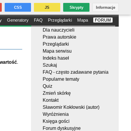
CSS
JS
Skrypty
Informacje
y
Generatory
FAQ
Przeglądarki
Mapa
FORUM
Dla nauczycieli
Prawa autorskie
Przeglądarki
Mapa serwisu
Indeks haseł
wartość
.
Szukaj
FAQ - często zadawane pytania
Popularne tematy
Quiz
Zmień skórkę
Kontakt
Sławomir Kokłowski (autor)
Wyróżnienia
Księga gości
Forum dyskusyjne