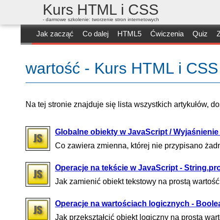
Kurs HTML i CSS
- darmowe szkolenie: tworzenie stron internetowych
Jak zacząć
Co dalej
HTML5
Ćwiczenia
Quiz
Z
wartość - Kurs HTML i CSS
Na tej stronie znajduje się lista wszystkich artykułów, 
Globalne obiekty w JavaScript / Wyjaśnienie
Co zawiera zmienna, której nie przypisano żad
Operacje na tekście w JavaScript - String.pr
Jak zamienić obiekt tekstowy na prostą wartoś
Operacje na wartościach logicznych - Boolea
Jak przekształcić obiekt logiczny na prostą wart