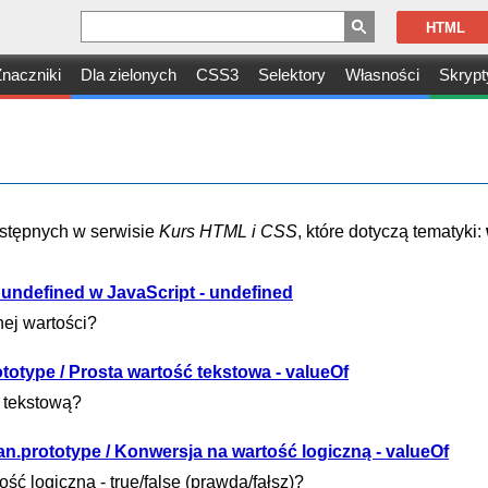
HTML
naczniki
Dla zielonych
CSS3
Selektory
Własności
Skrypt
dostępnych w serwisie
Kurs HTML i CSS
, które dotyczą tematyki:
 undefined w JavaScript - undefined
nej wartości?
ototype / Prosta wartość tekstowa - valueOf
ć tekstową?
n.prototype / Konwersja na wartość logiczną - valueOf
ość logiczną - true/false (prawda/fałsz)?