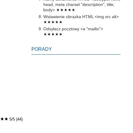
head, meta charset "description", title,
body>
★★★★★
Wstawienie obrazka HTML <img src alt>
★★★★★
Odsyłacz pocztowy <a "mailto">
★★★★★
PORADY
★★
5/5 (44)