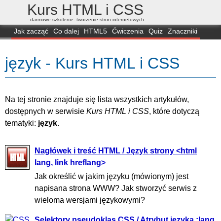
Kurs HTML i CSS
- darmowe szkolenie: tworzenie stron internetowych
Jak zacząć
Co dalej
HTML5
Ćwiczenia
Quiz
Znaczniki
Dla zielonych
CSS3
Selektory
Własności
Skrypty
Generatory
język - Kurs HTML i CSS
FAQ
Przeglądarki
Mapa
FORUM
Na tej stronie znajduje się lista wszystkich artykułów,
dostępnych w serwisie
Kurs HTML i CSS
, które dotyczą
tematyki:
język
.
Nagłówek i treść HTML / Język strony <html
lang, link hreflang>
Jak określić w jakim języku (mówionym) jest
napisana strona WWW? Jak stworzyć serwis z
wieloma wersjami językowymi?
Selektory pseudoklas CSS / Atrybut języka :lang