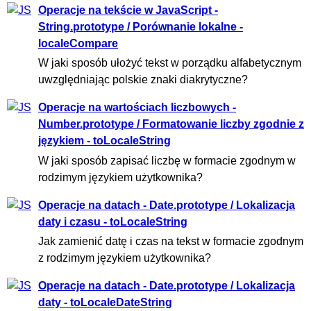
Operacje na tekście w JavaScript -
String.prototype / Porównanie lokalne -
localeCompare
W jaki sposób ułożyć tekst w porządku alfabetycznym
uwzględniając polskie znaki diakrytyczne?
Operacje na wartościach liczbowych -
Number.prototype / Formatowanie liczby zgodnie z
językiem - toLocaleString
W jaki sposób zapisać liczbę w formacie zgodnym w
rodzimym językiem użytkownika?
Operacje na datach - Date.prototype / Lokalizacja
daty i czasu - toLocaleString
Jak zamienić datę i czas na tekst w formacie zgodnym
z rodzimym językiem użytkownika?
Operacje na datach - Date.prototype / Lokalizacja
daty - toLocaleDateString