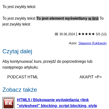
To jest zwykły tekst
To jest zwykły tekst
To jest element wyświetlany
w linii
To
jest zwykły tekst
📅
|
★★★★★
30.06.2024
5/5 (12)
Autor:
Sławomir Kokłowski
Czytaj dalej
Aby kontynuować kurs, przejdź do poprzedniego lub
następnego artykułu:
PODCAST HTML
AKAPIT <P>
Zobacz także
HTML5 / Blokowanie wyświetlania <link
"stylesheet" blocking, script blocking, style