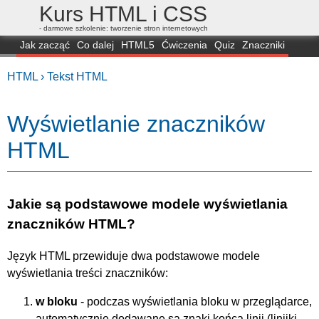
Kurs HTML i CSS
- darmowe szkolenie: tworzenie stron internetowych
Jak zacząć
Co dalej
HTML5
Ćwiczenia
Quiz
Znaczniki
Dla zielonych
CSS3
Selektory
Własności
Skrypty
Generatory
HTML ›
Tekst HTML
FAQ
Przeglądarki
Mapa
FORUM
Wyświetlanie znaczników
HTML
Jakie są podstawowe modele wyświetlania
znaczników HTML?
Język HTML przewiduje dwa podstawowe modele
wyświetlania treści znaczników:
w bloku
- podczas wyświetlania bloku w przeglądarce,
automatycznie dodawane są znaki końca linii (linijki