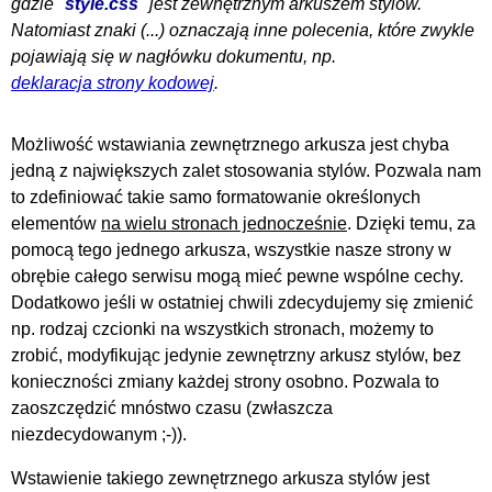
gdzie "
style.css
" jest zewnętrznym arkuszem stylów.
Natomiast znaki (...) oznaczają inne polecenia, które zwykle
pojawiają się w nagłówku dokumentu, np.
deklaracja strony kodowej
.
Możliwość wstawiania zewnętrznego arkusza jest chyba
jedną z największych zalet stosowania stylów. Pozwala nam
to zdefiniować takie samo formatowanie określonych
elementów
na wielu stronach jednocześnie
. Dzięki temu, za
pomocą tego jednego arkusza, wszystkie nasze strony w
obrębie całego serwisu mogą mieć pewne wspólne cechy.
Dodatkowo jeśli w ostatniej chwili zdecydujemy się zmienić
np. rodzaj czcionki na wszystkich stronach, możemy to
zrobić, modyfikując jedynie zewnętrzny arkusz stylów, bez
konieczności zmiany każdej strony osobno. Pozwala to
zaoszczędzić mnóstwo czasu (zwłaszcza
niezdecydowanym ;-)).
Wstawienie takiego zewnętrznego arkusza stylów jest