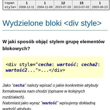
<span
1
1
12
15
1
style>
2008-12-11
2004-11-09
2015-07-29
2013-07-02
2003-06-23
Wydzielone bloki <div style>
W jaki sposób objąć stylem grupę elementów
blokowych?
<div style="
cecha
: 
wartość
; 
cecha2
: 
wartość2
...">...</div>
Jako "
cecha
" należy wpisać o jakie konkretnie atrybuty
formatowania nam chodzi (opisane w kolejnych
rozdziałach).
Natomiast jako wyraz "
wartość
" wpisujemy dokładną
wartość atrybutu.