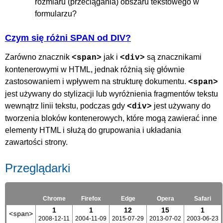
rozmiaru (przeciągania) obszaru tekstowego w
formularzu?
Czym się różni SPAN od DIV?
Zarówno znacznik
jak i
są znacznikami
<span>
<div>
kontenerowymi w HTML, jednak różnią się głównie
zastosowaniem i wpływem na strukturę dokumentu.
<span>
jest używany do stylizacji lub wyróżnienia fragmentów tekstu
wewnątrz linii tekstu, podczas gdy
jest używany do
<div>
tworzenia bloków kontenerowych, które mogą zawierać inne
elementy HTML i służą do grupowania i układania
zawartości strony.
Przeglądarki
Chrome
Firefox
Edge
Opera
Safari
1
1
12
15
1
<span>
2008-12-11
2004-11-09
2015-07-29
2013-07-02
2003-06-23