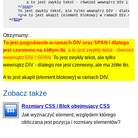
		a to jest zwykły tekst - również wewnątrz DIV i SPAN.

	</
span
>

	To jest zwykły tekst, ale tylko wewnątrz DIV - dlatego nie jest czerwony, ale ma żółte tło.

	<
p
>A to jest akapit (element blokowy) w ramach DIV.</
p
</
div
>
Otrzymamy:
To jest pogrubienie w ramach DIV oraz SPAN i dlatego
jest czerwone na żółtym tle
, a to jest zwykły tekst - również
wewnątrz DIV i SPAN.
To jest zwykły tekst, ale tylko
wewnątrz DIV - dlatego nie jest czerwony, ale ma żółte tło.
A to jest akapit (element blokowy) w ramach DIV.
Zobacz także
Rozmiary CSS / Blok obejmujący CSS
Jak wyznaczyć element, względem którego
obliczana jest pozycja i rozmiary elementów?