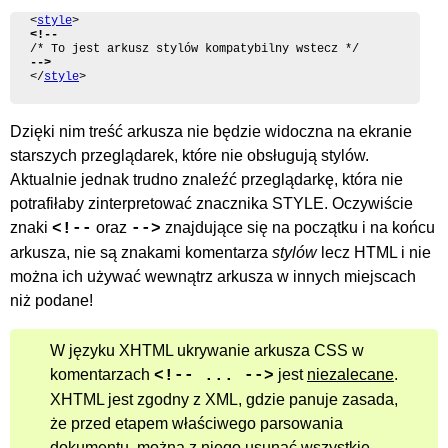
<
style
<!--
-->
</
style
>
Dzięki nim treść arkusza nie będzie widoczna na ekranie
starszych przeglądarek, które nie obsługują stylów.
Aktualnie jednak trudno znaleźć przeglądarkę, która nie
potrafiłaby zinterpretować znacznika STYLE. Oczywiście
znaki
oraz
znajdujące się na początku i na końcu
<!--
-->
arkusza, nie są znakami komentarza
stylów
lecz HTML i nie
można ich używać wewnątrz arkusza w innych miejscach
niż podane!
W języku XHTML ukrywanie arkusza CSS w
komentarzach
jest
niezalecane
.
<!-- ... -->
XHTML jest zgodny z XML, gdzie panuje zasada,
że przed etapem właściwego parsowania
dokumentu, można z niego usunąć wszystkie