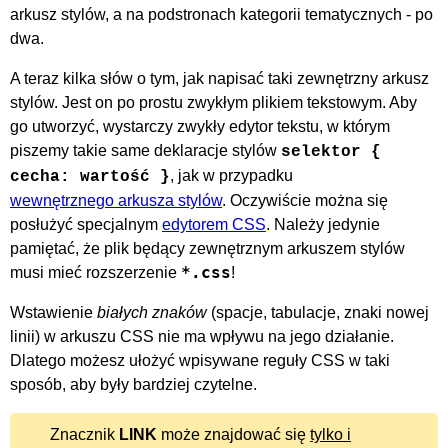
arkusz stylów, a na podstronach kategorii tematycznych - po
dwa.
A teraz kilka słów o tym, jak napisać taki zewnętrzny arkusz
stylów. Jest on po prostu zwykłym plikiem tekstowym. Aby
go utworzyć, wystarczy zwykły edytor tekstu, w którym
piszemy takie same deklaracje stylów
selektor {
, jak w przypadku
cecha: wartość }
wewnętrznego arkusza stylów
. Oczywiście można się
posłużyć specjalnym
edytorem CSS
. Należy jedynie
pamiętać, że plik będący zewnętrznym arkuszem stylów
*.css
musi mieć rozszerzenie
!
Wstawienie
białych znaków
(spacje, tabulacje, znaki nowej
linii) w arkuszu CSS nie ma wpływu na jego działanie.
Dlatego możesz ułożyć wpisywane reguły CSS w taki
sposób, aby były bardziej czytelne.
Znacznik
LINK
może znajdować się
tylko i