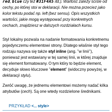
red
blue
#31F4A5
,
czy też
itd.).
Wartość
zależy ściśle od
cechy, po której stoi w deklaracji. Nie można przecież jako
kolor tekstu podać np. left (bez sensu). Opis wszystkich
wartości
, jakie mogą występować przy konkretnych
cechach, znajdziesz w dalszych rozdziałach kursu.
Styl lokalny pozwala na nadanie formatowania konkretnemu
pojedynczemu elementowi strony. Dlatego właśnie styl tego
rodzaju nazywa się także
styl inline
(ang. "w linii"),
ponieważ jest wstawiany w tej samej linii, w której znajduje
się element formatowany. O tym który to będzie element,
decyduje słowo kluczowe "
element
" (widoczny powyżej, w
deklaracji stylu
).
Zwróć uwagę, że jednemu elementowi możemy nadać kilka
atrybutów (
cech
). Są one wtedy rozdzielone średnikami.
PRZYKŁAD
<... style>