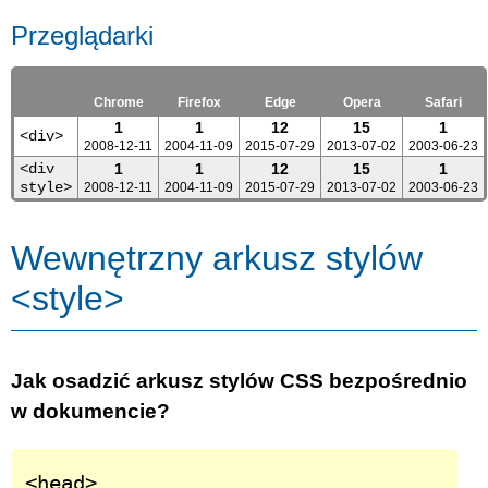
Przeglądarki
Chrome
Firefox
Edge
Opera
Safari
1
1
12
15
1
<div>
2008-12-11
2004-11-09
2015-07-29
2013-07-02
2003-06-23
<div
1
1
12
15
1
style>
2008-12-11
2004-11-09
2015-07-29
2013-07-02
2003-06-23
Wewnętrzny arkusz stylów
<style>
Jak osadzić arkusz stylów CSS bezpośrednio
w dokumencie?
<head>
