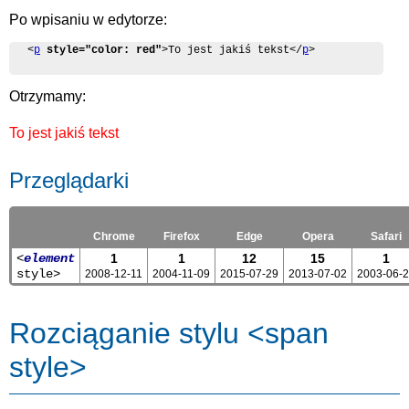
Po wpisaniu w edytorze:
<
p
style="color: red"
>To jest jakiś tekst</
p
>
Otrzymamy:
To jest jakiś tekst
Przeglądarki
Chrome
Firefox
Edge
Opera
Safari
<
element
1
1
12
15
1
style>
2008-12-11
2004-11-09
2015-07-29
2013-07-02
2003-06-
Rozciąganie stylu <span
style>