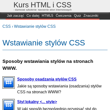
Kurs HTML i CSS
- darmowe szkolenie: tworzenie stron internetowych
Jak zacząć
Co dalej
HTML5
Ćwiczenia
Quiz
Znaczniki
Dla zielonych
CSS3
Selektory
Własności
Skrypty
Generatory
CSS ›
Wstawianie stylów CSS
FAQ
Przeglądarki
Mapa
FORUM
Wstawianie stylów CSS
Sposoby wstawiania stylów na stronach
WWW.
Sposoby osadzania stylów CSS
Jakie są sposoby wstawiania (osadzania) stylów
CSS na stronach WWW?
Styl lokalny <... style>
W jaki sposób bezpośrednio przypisać styl do