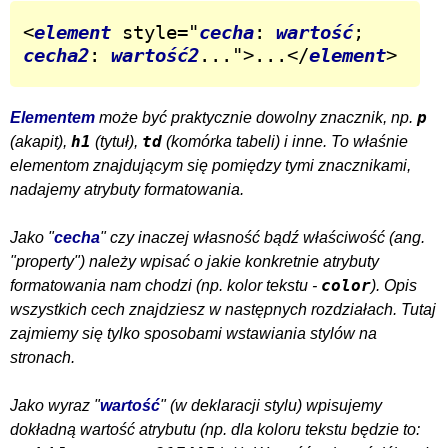
<
element
 style="
cecha
: 
wartość
; 
cecha2
: 
wartość2
...">...</
element
>
p
Elementem
może być praktycznie dowolny znacznik, np.
h1
td
(akapit),
(tytuł),
(komórka tabeli) i inne. To właśnie
elementom znajdującym się pomiędzy tymi znacznikami,
nadajemy atrybuty formatowania.
Jako "
cecha
" czy inaczej
własność
bądź
właściwość
(ang.
"property") należy wpisać o jakie konkretnie atrybuty
color
formatowania nam chodzi (np. kolor tekstu -
). Opis
wszystkich
cech
znajdziesz w następnych rozdziałach. Tutaj
zajmiemy się tylko sposobami wstawiania stylów na
stronach.
Jako wyraz "
wartość
" (w deklaracji stylu) wpisujemy
dokładną wartość atrybutu (np. dla koloru tekstu będzie to: