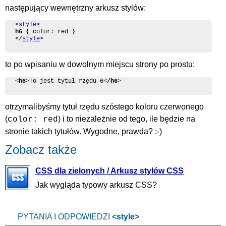
następujący wewnętrzny arkusz stylów:
<
style
h6
 { color: red }

</
style
>
to po wpisaniu w dowolnym miejscu strony po prostu:
<
h6
>To jest tytuł rzędu 6<
/h6
>
otrzymalibyśmy tytuł rzędu szóstego koloru czerwonego
(
) i to niezależnie od tego, ile będzie na
color: red
stronie takich tytułów. Wygodne, prawda? :-)
Zobacz także
CSS dla zielonych / Arkusz stylów CSS
Jak wygląda typowy arkusz CSS?
PYTANIA I ODPOWIEDZI
<style>