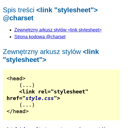
Spis treści
<link "stylesheet">
@charset
Zewnętrzny arkusz stylów <link stylesheet>
Strona kodowa @charset
Zewnętrzny arkusz stylów
<link
"stylesheet">
<head>

	(...)

<link rel="stylesheet" 
href="
style.css
">
	(...)

</head>