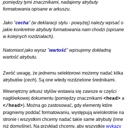
pomiędzy tymi znacznikami, nadajemy atrybuty
formatowania opisane w arkuszu.
Jako "
cecha
" (w
deklaracji stylu
- powyżej) należy wpisać o
jakie konkretnie atrybuty formatowania nam chodzi (opisane
w kolejnych rozdziałach).
Natomiast jako wyraz "
wartość
" wpisujemy dokładną
wartość atrybutu.
Zwróć uwagę, że jednemu selektorowi możemy nadać kilka
atrybutów (
cech
). Są one wtedy rozdzielone średnikami.
Wewnętrzny arkusz stylów wstawia się zawsze w części
nagłówkowej dokumentu (pomiędzy znacznikami
a
<head>
). Można go zastosować, gdy elementy które
</head>
pragniemy poddać formatowaniu, występują wielokrotnie na
stronie i wszystkim chcemy nadać takie same atrybuty (inne
niż domyślne). Na przykład chcemy, aby wszystkie
wykazy