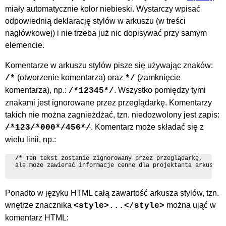
miały automatycznie kolor niebieski. Wystarczy wpisać
odpowiednią deklarację stylów w arkuszu (w treści
nagłówkowej) i nie trzeba już nic dopisywać przy samym
elemencie.
Komentarze w arkuszu stylów pisze się używając znaków:
(otworzenie komentarza) oraz
(zamknięcie
/*
*/
komentarza), np.:
. Wszystko pomiędzy tymi
/*12345*/
znakami jest ignorowane przez przeglądarkę. Komentarzy
takich nie można zagnieżdżać, tzn. niedozwolony jest zapis:
. Komentarz może składać się z
/*123/*000*/456*/
wielu linii, np.:
/*
 Ten tekst zostanie zignorowany przez przeglądarkę,

ale może zawierać informacje cenne dla projektanta arkusza 
Ponadto w języku HTML całą zawartość arkusza stylów, tzn.
wnętrze znacznika
można ująć w
<style>...</style>
komentarz HTML: