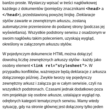
bardzo proste. Wystarczy wpisać w treści nagłówkowej
każdego z dokumentów (pomiędzy znacznikami
a
<head>
), przedstawioną powyżej linijkę.
Deklaracje
</head>
stylów
zawarte w zewnętrznym arkuszu, zostaną
automatycznie przeniesione do podanej strony (podczas jej
wyświetlania). Wszystkie podstrony serwisu z osadzonym w
swoim nagłówku takim poleceniem, uzyskają wygląd,
określony w załączonym arkuszu stylów.
W pojedynczym dokumencie HTML można dołączyć
dowolną liczbę zewnętrznych arkuszy stylów - każdy jako
osobny element
. W
<link rel="stylesheet">
przypadku konfliktów, ważniejsze będą deklaracje z arkusza
dołączonego później. Zwykle tworzy się pojedynczy
zewnętrzny arkusz i załącza go w całym serwisie, czyli na
wszystkich podstronach. Czasami jednak dodatkowo poza
nim projektuje się osobne arkusze, ustalające wygląd np.
odrębnych kategorii tematycznych serwisu. Mamy wtedy
sytuację, gdy na stronie głównej jest dołączony tylko jeden