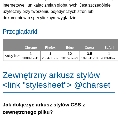
internetowej, unikając zmian globalnych. Jest szczególnie
użyteczny przy tworzeniu pojedynczych stron lub
dokumentów o specyficznym wyglądzie.
Przeglądarki
Chrome
Firefox
Edge
Opera
Safari
1
1
12
3.5
1
<style>
2008-12-11
2004-11-09
2015-07-29
1998-11-18
2003-06-23
Zewnętrzny arkusz stylów
<link "stylesheet"> @charset
Jak dołączyć arkusz stylów CSS z
zewnętrznego pliku?