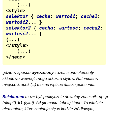
selektor
 { 
cecha
: 
wartość
; 
cecha2
: 
wartość2
selektor2
 { 
cecha
: 
wartość
; 
cecha2
: 
wartość2
... }

(...)

</style>
	(...)

</head>
gdzie w sposób
wyróżniony
zaznaczono elementy
składowe wewnętrznego arkusza stylów. Natomiast w
miejsce kropek (...) można wpisać dalsze polecenia.
p
Selektorem
może być praktycznie dowolny znacznik, np.
h1
td
(akapit),
(tytuł),
(komórka tabeli) i inne. To właśnie
elementom, które znajdują się w kodzie źródłowym,