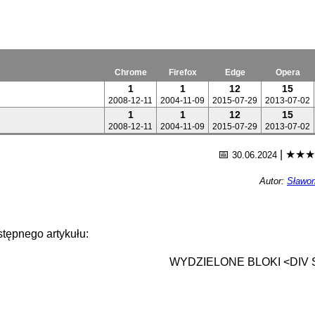
Chrome
Firefox
Edge
Opera
1
1
12
15
2008-12-11
2004-11-09
2015-07-29
2013-07-02
1
1
12
15
2008-12-11
2004-11-09
2015-07-29
2013-07-02
📅
|
★★★
30.06.2024
Autor:
Sławom
tępnego artykułu:
WYDZIELONE BLOKI <DIV 