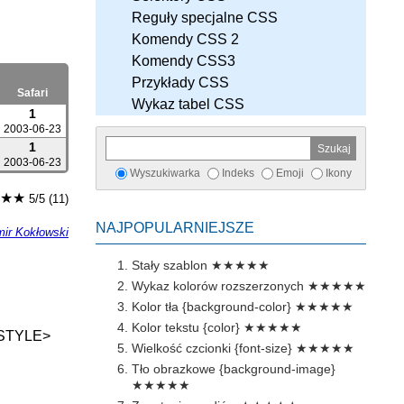
Reguły specjalne CSS
Komendy CSS 2
Komendy CSS3
Przykłady CSS
Safari
Wykaz tabel CSS
1
2003-06-23
1
2003-06-23
Wyszukiwarka
Indeks
Emoji
Ikony
★★
5/5 (11)
NAJPOPULARNIEJSZE
ir Kokłowski
Stały szablon
★★★★★
Wykaz kolorów rozszerzonych
★★★★★
Kolor tła {background-color}
★★★★★
Kolor tekstu {color}
★★★★★
STYLE>
Wielkość czcionki {font-size}
★★★★★
Tło obrazkowe {background-image}
★★★★★