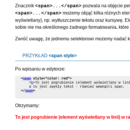
Znacznik
pozwala na objęcie p
<span>...</span>
możemy objąć kilka różnych ele
<span>...</span>
wyświetlany), np. wytłuszczenie tekstu oraz kursywę. E
sobie nie ma określonego żadnego formatowania, które
Zwróć uwagę, że jednemu selektorowi możemy nadać ki
PRZYKŁAD
<span style>
Po wpisaniu w edytorze:
<
span
 style="color: red">
	<
b
>To jest pogrubienie (element wyświetlany w lin
</
span
>
Otrzymamy:
To jest pogrubienie (element wyświetlany w linii) w