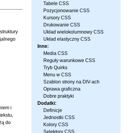
Tabele CSS
Pozycjonowanie CSS
Kursory CSS
Drukowanie CSS
struktury
Układ wielokolumnowy CSS
Układ elastyczny CSS
jalnego
Inne:
Media CSS
Reguły warunkowe CSS
Tryb Quirks
Menu w CSS
Szablon strony na DIV-ach
Oprawa graficzna
Dobre praktyki
Dodatki:
niem i
Definicje
tekstu,
Jednostki CSS
żą do
Kolory CSS
Selektory CSS