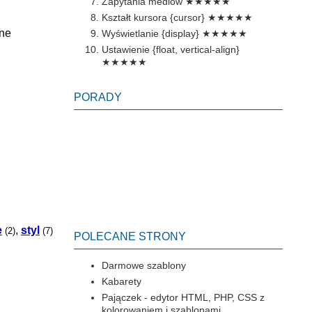
Zapytania mediów
★★★★★
Kształt kursora {cursor}
★★★★★
jne
Wyświetlanie {display}
★★★★★
Ustawienie {float, vertical-align}
★★★★★
PORADY
e
,
styl
(2)
(7)
POLECANE STRONY
Darmowe szablony
Kabarety
Pajączek - edytor HTML, PHP, CSS z
kolorowaniem i szablonami