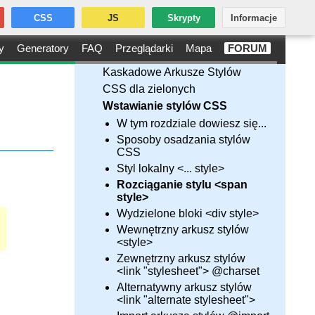
CSS
JS
Skrypty
Informacje
y
Generatory
FAQ
Przeglądarki
Mapa
FORUM
Kaskadowe Arkusze Stylów
CSS dla zielonych
Wstawianie stylów CSS
W tym rozdziale dowiesz się...
Sposoby osadzania stylów
CSS
Styl lokalny <... style>
Rozciąganie stylu <span
style>
Wydzielone bloki <div style>
Wewnętrzny arkusz stylów
<style>
Zewnętrzny arkusz stylów
<link "stylesheet"> @charset
Alternatywny arkusz stylów
<link "alternate stylesheet">