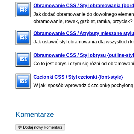
Obramowanie CSS / Styl obramowania {border
Jak dodać obramowanie do dowolnego elementu:
obramowanie, rowek, grzbiet, ramka, przycisk?
Obramowanie CSS / Atrybuty mieszane stylu
Jak ustawić styl obramowania dla wszystkich 
Obramowanie CSS / Styl obrysu {outline-styl
Co to jest obrys i czym się różni od obramowan
Czcionki CSS / Styl czcionki {font-style}
W jaki sposób wprowadzić czcionkę pochyloną (k
Komentarze