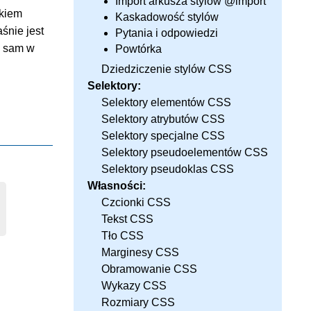
Import arkusza stylów @import
ikiem
Kaskadowość stylów
śnie jest
Pytania i odpowiedzi
ż sam w
Powtórka
Dziedziczenie stylów CSS
Selektory:
Selektory elementów CSS
Selektory atrybutów CSS
Selektory specjalne CSS
Selektory pseudoelementów CSS
Selektory pseudoklas CSS
Własności:
Czcionki CSS
Tekst CSS
Tło CSS
Marginesy CSS
Obramowanie CSS
Wykazy CSS
Rozmiary CSS