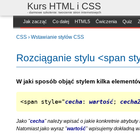
Kurs HTML i CSS
- darmowe szkolenie: tworzenie stron internetowych
Jak zacząć
Co dalej
HTML5
Ćwiczenia
Quiz
Z
CSS ›
Wstawianie stylów CSS
Rozciąganie stylu <span st
W jaki sposób objąć stylem kilka element
<span style="
cecha
: 
wartość
; 
cecha
Jako "
cecha
" należy wpisać o jakie konkretnie atrybut
Natomiast jako wyraz "
wartość
" wpisujemy dokładną wa