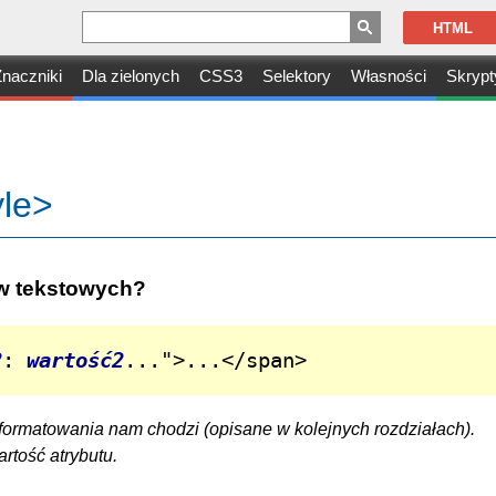
HTML
naczniki
Dla zielonych
CSS3
Selektory
Własności
Skrypt
yle>
ów tekstowych?
2
: 
wartość2
...">...</span>
y formatowania nam chodzi (opisane w kolejnych rozdziałach).
rtość atrybutu.