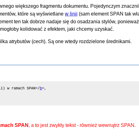
ewnego większego fragmentu dokumentu. Pojedynczym znaczn
mentów, które są wyświetlane
w linii
(sam element SPAN tak wła
lement ten tak dobrze nadaje się do osadzania stylów, poniewa
 mogłoby kolidować z efektem, jaki chcemy uzyskać.
lka atrybutów (
cech
). Są one wtedy rozdzielone średnikami.
ii) w ramach SPAN</
b
>,

 ramach SPAN
, a to jest zwykły tekst - również wewnątrz SPAN.