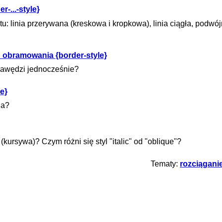
-...-style}
 linia przerywana (kreskowa i kropkowa), linia ciągła, podwó
 obramowania {border-style}
krawędzi jednocześnie?
e}
ia?
ursywa)? Czym różni się styl "italic" od "oblique"?
Tematy:
rozciągani