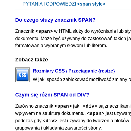
PYTANIA I ODPOWIEDZI
<span style>
Do czego służy znacznik SPAN?
Znacznik
w HTML służy do wyróżniania lub styl
<span>
dokumentu. Może być używany do zastosowań takich jak
formatowania wybranym słowom lub literom.
Zobacz także
Rozmiary CSS / Przeciąganie {resize}
W jaki sposób zablokować możliwość zmiany ro
Czym się różni SPAN od DIV?
Zarówno znacznik
jak i
są znacznikami
<span>
<div>
wpływem na strukturę dokumentu.
jest używany
<span>
podczas gdy
jest używany do tworzenia bloków 
<div>
grupowania i układania zawartości strony.