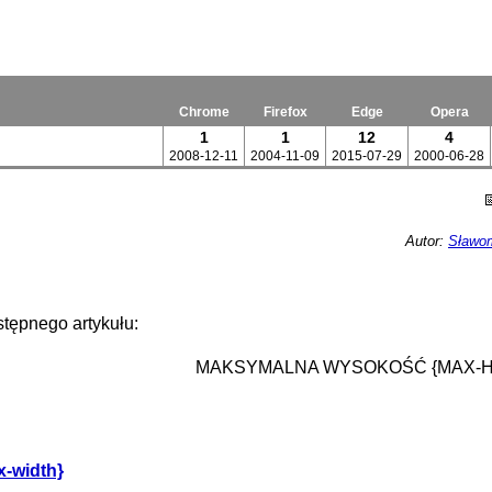
Chrome
Firefox
Edge
Opera
1
1
12
4
2008-12-11
2004-11-09
2015-07-29
2000-06-28
Autor:
Sławom
tępnego artykułu:
MAKSYMALNA WYSOKOŚĆ {MAX-H
-width}