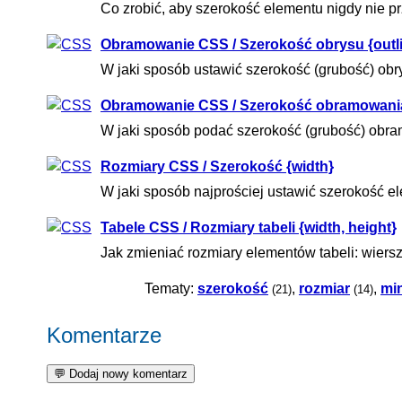
Co zrobić, aby szerokość elementu nigdy nie pr
Obramowanie CSS / Szerokość obrysu {outli
W jaki sposób ustawić szerokość (grubość) ob
Obramowanie CSS / Szerokość obramowania
W jaki sposób podać szerokość (grubość) ob
Rozmiary CSS / Szerokość {width}
W jaki sposób najprościej ustawić szerokość e
Tabele CSS / Rozmiary tabeli {width, height}
Jak zmieniać rozmiary elementów tabeli: wiers
Tematy:
szerokość
,
rozmiar
,
mi
(21)
(14)
Komentarze