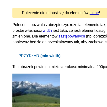
Polecenie nie odnosi się do elementów
inline
!
Polecenie pozwala zabezpieczyć rozmiar elementu tak, 
prostej własności
width
jest taka, że jeśli element osią
zmienione. Dla elementów
zastępowanych
(np. obrazk
ponieważ będzie on przeskalowany tak, aby zachował s
PRZYKŁAD
{min-width}
Ten obrazek powinien mieć szerokość minimalną 200px