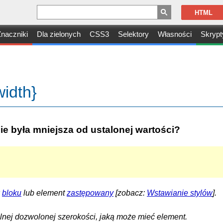
HTML
naczniki
Dla zielonych
CSS3
Selektory
Własności
Skrypt
idth}
ie była mniejsza od ustalonej wartości?
w
bloku
lub element
zastępowany
[zobacz:
Wstawianie stylów
].
lnej dozwolonej szerokości, jaką może mieć element.