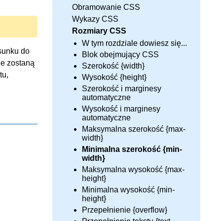
Obramowanie CSS
Wykazy CSS
Rozmiary CSS
W tym rozdziale dowiesz się...
osunku do
Blok obejmujący CSS
ie zostaną
Szerokość {width}
tu,
Wysokość {height}
Szerokość i marginesy
automatyczne
Wysokość i marginesy
automatyczne
Maksymalna szerokość {max-
width}
Minimalna szerokość {min-
width}
Maksymalna wysokość {max-
height}
Minimalna wysokość {min-
height}
Przepełnienie {overflow}