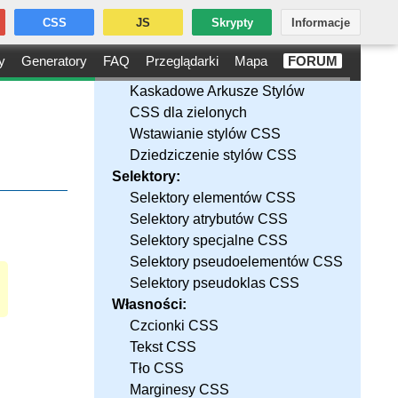
CSS
JS
Skrypty
Informacje
y
Generatory
FAQ
Przeglądarki
Mapa
FORUM
Kaskadowe Arkusze Stylów
CSS dla zielonych
Wstawianie stylów CSS
Dziedziczenie stylów CSS
Selektory:
Selektory elementów CSS
Selektory atrybutów CSS
Selektory specjalne CSS
Selektory pseudoelementów CSS
Selektory pseudoklas CSS
Własności:
Czcionki CSS
Tekst CSS
Tło CSS
Marginesy CSS