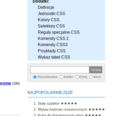
Dodatki:
Definicje
Jednostki CSS
Kolory CSS
Selektory CSS
Reguły specjalne CSS
Komendy CSS 2
Komendy CSS3
Przykłady CSS
Wykaz tabel CSS
Wyszukiwarka
Indeks
Emoji
Ikony
hrome
(199)
NAJPOPULARNIEJSZE
Stały szablon
★★★★★
Wykaz kolorów rozszerzonych
★★★★★
Kolor tła {background-color}
★★★★★