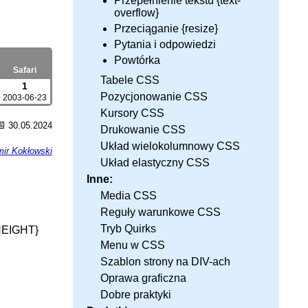
Przepełnienie tekstu {text-
overflow}
Przeciąganie {resize}
Pytania i odpowiedzi
Powtórka
Safari
Tabele CSS
1
Pozycjonowanie CSS
2003-06-23
Kursory CSS
📅
30.05.2024
Drukowanie CSS
Układ wielokolumnowy CSS
ir Kokłowski
Układ elastyczny CSS
Inne:
Media CSS
Reguły warunkowe CSS
Tryb Quirks
EIGHT}
Menu w CSS
Szablon strony na DIV-ach
Oprawa graficzna
Dobre praktyki