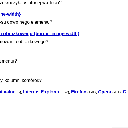
zekroczyła ustalonej wartości?
ne-width}
rysu dowolnego elementu?
 obrazkowego {border-image-width}
ramowania obrazkowego?
lementu?
zy, kolumn, komórek?
nimalne
,
Internet Explorer
,
Firefox
,
Opera
,
C
(6)
(152)
(191)
(201)