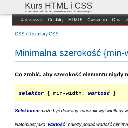
Kurs HTML i CSS
- darmowe szkolenie: tworzenie stron internetowych
Jak zacząć
Co dalej
HTML5
Ćwiczenia
Quiz
Z
CSS ›
Rozmiary CSS
Minimalna szerokość {min-w
Co zrobić, aby szerokość elementu nigdy n
selektor
 { min-width: 
wartość
 }
Selektorem
może być dowolny znacznik wyświetlany 
Natomiast jako "
wartość
" należy podać wartość minima