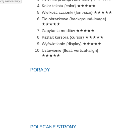
cej komentarzy
Kolor tekstu {color}
★★★★★
Wielkość czcionki {font-size}
★★★★★
Tło obrazkowe {background-image}
★★★★★
Zapytania mediów
★★★★★
Kształt kursora {cursor}
★★★★★
Wyświetlanie {display}
★★★★★
Ustawienie {float, vertical-align}
★★★★★
PORADY
POLECANE STRONY