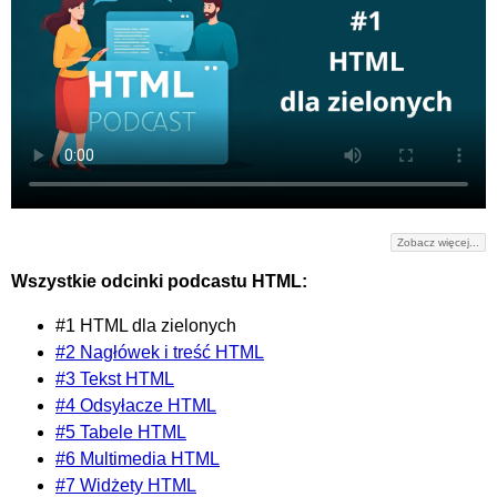
Zobacz więcej...
Wszystkie odcinki podcastu HTML:
#1 HTML dla zielonych
#2 Nagłówek i treść HTML
#3 Tekst HTML
#4 Odsyłacze HTML
#5 Tabele HTML
#6 Multimedia HTML
#7 Widżety HTML