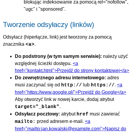
blokując indeksowanie za pomocą rel="nofollow",
"ugc" i "sponsored".
Tworzenie odsyłaczy (linków)
Odsyłacz (hiperłącze, link) jest tworzony za pomocą
znacznika
.
<a>
Do podstrony (w tym samym serwisie):
należy użyć
względnej ścieżki dostępu.
<a
href="kontakt.html">Przejdź do strony kontaktowej</a>
Do zewnętrznego adresu internetowego:
adres
musi zaczynać się od
lub
.
<a
http://
https://
href="https://www.google.pl/">Przejdź do Google</a>
Aby otworzyć link w nowej karcie, dodaj atrybut
.
target="_blank"
Odsyłacz pocztowy:
atrybut
musi zawierać
href
przed adresem e-mail.
<a
mailto:
href="mailto:jan.kowalski@example.com">Napisz do