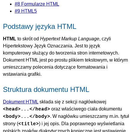
#8 Formularze HTML
#9 HTML5
Podstawy języka HTML
HTML
to skrót od
Hypertext Markup Language
, czyli
Hipertekstowy Język Oznaczania. Jest to język
komputerowy służący do tworzenia stron internetowych.
Dokument HTML jest po prostu plikiem tekstowym, w którym
umieszczamy polecenia dotyczące formatowania i
wstawiania grafiki.
Struktura dokumentu HTML
Dokument HTML
składa się z sekcji nagłówkowej
oraz właściwego ciała dokumentu
<head>...</head>
. W nagłówku umieszczamy m.in. tytuł
<body>...</body>
strony (
) i jej opis. Dla poprawnego wyświetlania
<title>
polskich znaków diakrytycznych konieczne jest wstawienie