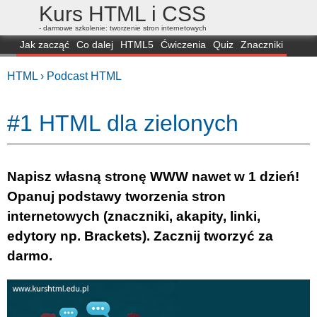
Kurs HTML i CSS
- darmowe szkolenie: tworzenie stron internetowych
Jak zacząć
Co dalej
HTML5
Ćwiczenia
Quiz
Znaczniki
Dla zielonych
CSS3
Selektory
Własności
Skrypty
Generatory
HTML ›
Podcast HTML
FAQ
Przeglądarki
Mapa
FORUM
#1 HTML dla zielonych
Napisz własną stronę WWW nawet w 1 dzień!
Opanuj podstawy tworzenia stron
internetowych (znaczniki, akapity, linki,
edytory np. Brackets). Zacznij tworzyć za
darmo.