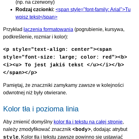
(np. na czerwony)
Rodzaj czcionki:
<span style="font-family: Arial">Tu
wpisz tekst</span>
Przykład
łączenia formatowania
(pogrubienie, kursywa,
podkreślenie, rozmiar i kolor):
<p style="text-align: center"><span
style="font-size: large; color: red"><b>
<i><u> To jest jakiś tekst </u></i></b>
</span></p>
Pamiętaj, że znaczniki zamykamy zawsze w kolejności
odwrotnej niż były otwierane.
Kolor tła i pozioma linia
Aby zmienić domyślny
kolor tła i tekstu na całej stronie
,
należy zmodyfikować znacznik
, dodając atrybut
<body>
. Kolor tła i tekstu zawsze powinno się ustawiać
style