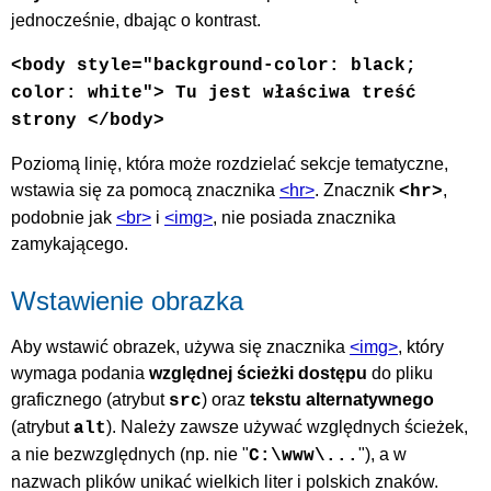
jednocześnie, dbając o kontrast.
<body style="background-color: black;
color: white"> Tu jest właściwa treść
strony </body>
Poziomą linię, która może rozdzielać sekcje tematyczne,
wstawia się za pomocą znacznika
<hr>
. Znacznik
,
<hr>
podobnie jak
<br>
i
<img>
, nie posiada znacznika
zamykającego.
Wstawienie obrazka
Aby wstawić obrazek, używa się znacznika
<img>
, który
wymaga podania
względnej ścieżki dostępu
do pliku
graficznego (atrybut
) oraz
tekstu alternatywnego
src
(atrybut
). Należy zawsze używać względnych ścieżek,
alt
a nie bezwzględnych (np. nie "
"), a w
C:\www\...
nazwach plików unikać wielkich liter i polskich znaków.