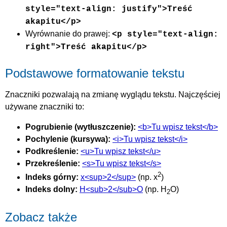
style="text-align: justify">Treść
akapitu</p>
Wyrównanie do prawej:
<p style="text-align:
right">Treść akapitu</p>
Podstawowe formatowanie tekstu
Znaczniki pozwalają na zmianę wyglądu tekstu. Najczęściej
używane znaczniki to:
Pogrubienie (wytłuszczenie):
<b>Tu wpisz tekst</b>
Pochylenie (kursywa):
<i>Tu wpisz tekst</i>
Podkreślenie:
<u>Tu wpisz tekst</u>
Przekreślenie:
<s>Tu wpisz tekst</s>
2
Indeks górny:
x<sup>2</sup>
(np. x
)
Indeks dolny:
H<sub>2</sub>O
(np. H
O)
2
Zobacz także