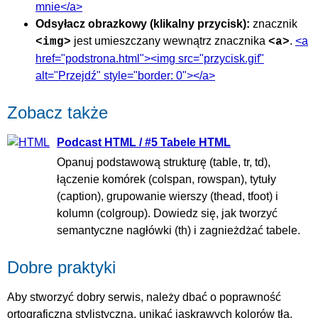
mnie</a>
Odsyłacz obrazkowy (klikalny przycisk):
znacznik
jest umieszczany wewnątrz znacznika
.
<a
<img>
<a>
href="podstrona.html"><img src="przycisk.gif"
alt="Przejdź" style="border: 0"></a>
Zobacz także
Podcast HTML / #5 Tabele HTML
Opanuj podstawową strukturę (table, tr, td),
łączenie komórek (colspan, rowspan), tytuły
(caption), grupowanie wierszy (thead, tfoot) i
kolumn (colgroup). Dowiedz się, jak tworzyć
semantyczne nagłówki (th) i zagnieżdżać tabele.
Dobre praktyki
Aby stworzyć dobry serwis, należy dbać o poprawność
ortograficzną stylistyczną, unikać jaskrawych kolorów tła,