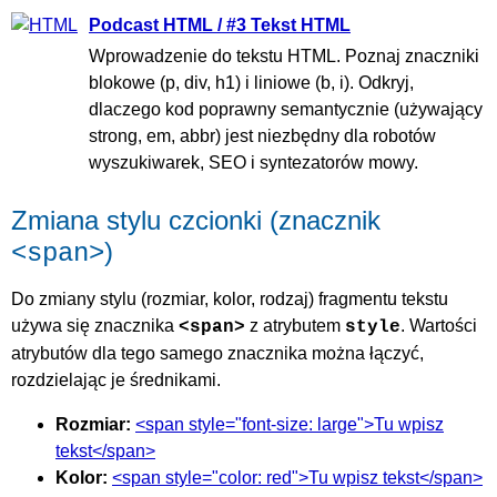
Podcast HTML / #3 Tekst HTML
Wprowadzenie do tekstu HTML. Poznaj znaczniki
blokowe (p, div, h1) i liniowe (b, i). Odkryj,
dlaczego kod poprawny semantycznie (używający
strong, em, abbr) jest niezbędny dla robotów
wyszukiwarek, SEO i syntezatorów mowy.
Zmiana stylu czcionki (znacznik
)
<span>
Do zmiany stylu (rozmiar, kolor, rodzaj) fragmentu tekstu
używa się znacznika
z atrybutem
. Wartości
<span>
style
atrybutów dla tego samego znacznika można łączyć,
rozdzielając je średnikami.
Rozmiar:
<span style="font-size: large">Tu wpisz
tekst</span>
Kolor:
<span style="color: red">Tu wpisz tekst</span>