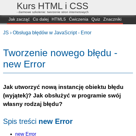
Kurs HTML i CSS
- darmowe szkolenie: tworzenie stron internetowych
Jak zacząć
Co dalej
HTML5
Ćwiczenia
Quiz
Znaczniki
Dla zielonych
CSS3
Selektory
Własności
Skrypty
Generatory
JS ›
Obsługa błędów w JavaScript - Error
FAQ
Przeglądarki
Mapa
FORUM
Tworzenie nowego błędu -
new Error
Jak utworzyć nową instancję obiektu błędu
(wyjątek)? Jak obsłużyć w programie swój
własny rodzaj błędu?
Spis treści
new Error
new Error