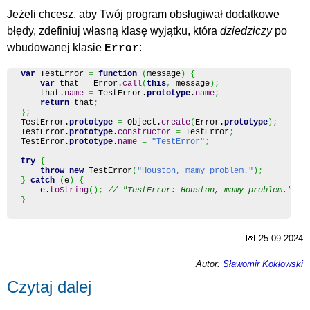
Jeżeli chcesz, aby Twój program obsługiwał dodatkowe
błędy, zdefiniuj własną klasę wyjątku, która
dziedziczy
po
wbudowanej klasie
:
Error
var
 TestError 
=
function
(
message
)
{
var
 that 
=
 Error.
call
(
this
,
 message
)
;
    that.
name
=
 TestError.
prototype
.
name
;
return
 that
;
}
;
TestError.
prototype
=
Object
.
create
(
Error.
prototype
)
;
TestError.
prototype
.
constructor
=
 TestError
;
TestError.
prototype
.
name
=
"TestError"
;
try
{
throw
new
 TestError
(
"Houston, mamy problem."
)
;
}
catch
(
e
)
{
    e.
toString
(
)
;
// "TestError: Houston, mamy problem."
}
📅
25.09.2024
Autor:
Sławomir Kokłowski
Czytaj dalej