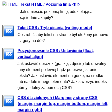
Tekst HTML / Pozioma linia <hr>
Jak umieścić poziomą linię, oddzielającą
sąsiednie akapity?
Tekst CSS / Tryb pisania {writing-mode}
Co zrobić, aby tekst na stronie był ułożony pionowo
- z góry na dół?
Pozycjonowanie CSS / Ustawienie {float,
vertical-align}
Jak ustawić obrazek (grafikę, zdjęcie) lub dowolny
inny element po lewej bądź po prawej stronie
tekstu? Jak ustawić element na górze, na środku
lub na dole innego elementu? Jak stworzyć indeks
górny i dolny za pomocą CSS?
CSS dla zielonych / Marginesy strony CSS
{margin, margin-top, margin-bottom, margin-left,
margin-right}