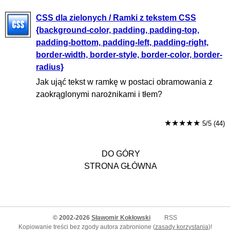
CSS dla zielonych / Ramki z tekstem CSS
{background-color, padding, padding-top,
padding-bottom, padding-left, padding-right,
border-width, border-style, border-color, border-
radius}
Jak ująć tekst w ramkę w postaci obramowania z
zaokrąglonymi narożnikami i tłem?
★★★★★
5/5 (44)
DO GÓRY
STRONA GŁÓWNA
© 2002-2026
Sławomir Kokłowski
RSS
Kopiowanie treści bez zgody autora zabronione (
zasady korzystania
)!