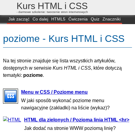
Kurs HTML i CSS
- darmowe szkolenie: tworzenie stron internetowych
Jak zacząć
Co dalej
HTML5
Ćwiczenia
Quiz
Znaczniki
Dla zielonych
CSS3
Selektory
Własności
Skrypty
Generatory
poziome - Kurs HTML i CSS
FAQ
Przeglądarki
Mapa
FORUM
Na tej stronie znajduje się lista wszystkich artykułów,
dostępnych w serwisie
Kurs HTML i CSS
, które dotyczą
tematyki:
poziome
.
Menu w CSS / Poziome menu
W jaki sposób wykonać poziome menu
nawigacyjne (zakładki) na liście (wykaz)?
HTML dla zielonych / Pozioma linia HTML <hr>
Jak dodać na stronie WWW poziomą linię?