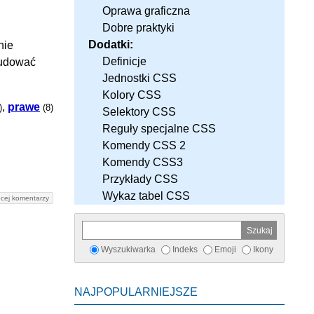
Oprawa graficzna
Dobre praktyki
Dodatki:
nie
Definicje
budować
Jednostki CSS
Kolory CSS
,
prawe
)
(8)
Selektory CSS
Reguły specjalne CSS
Komendy CSS 2
Komendy CSS3
Przykłady CSS
Wykaz tabel CSS
cej komentarzy
Wyszukiwarka
Indeks
Emoji
Ikony
NAJPOPULARNIEJSZE