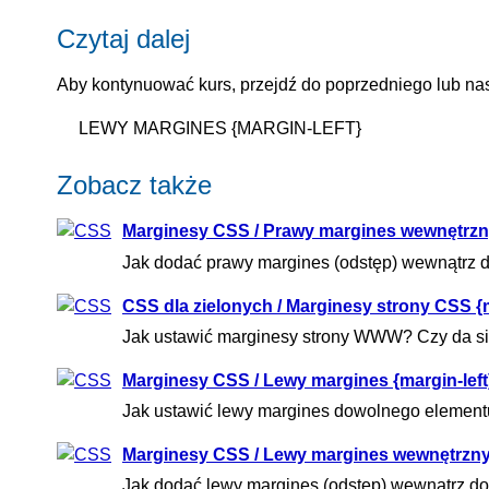
Czytaj dalej
Aby kontynuować kurs, przejdź do poprzedniego lub nas
LEWY MARGINES {MARGIN-LEFT}
Zobacz także
Marginesy CSS / Prawy margines wewnętrzny
Jak dodać prawy margines (odstęp) wewnątrz
CSS dla zielonych / Marginesy strony CSS {m
Jak ustawić marginesy strony WWW? Czy da si
Marginesy CSS / Lewy margines {margin-left
Jak ustawić lewy margines dowolnego elemen
Marginesy CSS / Lewy margines wewnętrzny 
Jak dodać lewy margines (odstęp) wewnątrz d