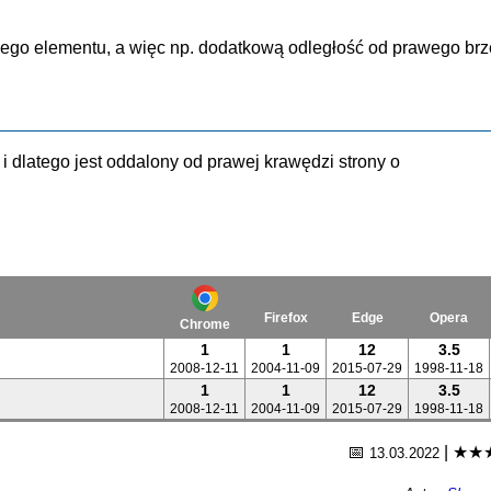
o elementu, a więc np. dodatkową odległość od prawego brze
i dlatego jest oddalony od prawej krawędzi strony o
Firefox
Edge
Opera
Chrome
1
1
12
3.5
2008-12-11
2004-11-09
2015-07-29
1998-11-18
1
1
12
3.5
2008-12-11
2004-11-09
2015-07-29
1998-11-18
📅
|
★★
13.03.2022