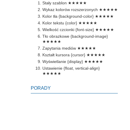
Stały szablon
★★★★★
Wykaz kolorów rozszerzonych
★★★★★
Kolor tła {background-color}
★★★★★
Kolor tekstu {color}
★★★★★
Wielkość czcionki {font-size}
★★★★★
Tło obrazkowe {background-image}
★★★★★
Zapytania mediów
★★★★★
Kształt kursora {cursor}
★★★★★
Wyświetlanie {display}
★★★★★
Ustawienie {float, vertical-align}
★★★★★
PORADY