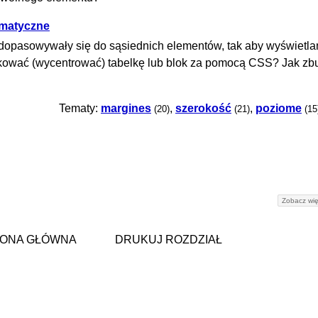
omatyczne
 dopasowywały się do sąsiednich elementów, tak aby wyświetla
kować (wycentrować) tabelkę lub blok za pomocą CSS? Jak z
Tematy:
margines
,
szerokość
,
poziome
(20)
(21)
(15
Zobacz wię
ONA GŁÓWNA
DRUKUJ ROZDZIAŁ