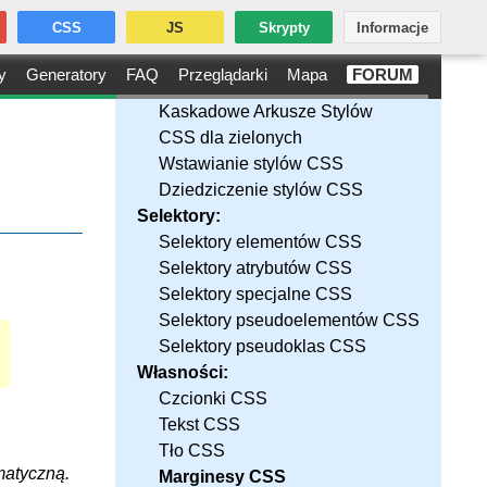
CSS
JS
Skrypty
Informacje
y
Generatory
FAQ
Przeglądarki
Mapa
FORUM
Kaskadowe Arkusze Stylów
CSS dla zielonych
Wstawianie stylów CSS
Dziedziczenie stylów CSS
Selektory:
Selektory elementów CSS
Selektory atrybutów CSS
Selektory specjalne CSS
Selektory pseudoelementów CSS
Selektory pseudoklas CSS
Własności:
Czcionki CSS
Tekst CSS
Tło CSS
matyczną.
Marginesy CSS