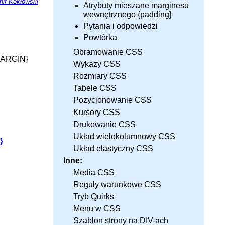
ir Kokłowski
Atrybuty mieszane marginesu
wewnętrznego {padding}
Pytania i odpowiedzi
Powtórka
Obramowanie CSS
ARGIN}
Wykazy CSS
Rozmiary CSS
Tabele CSS
Pozycjonowanie CSS
Kursory CSS
Drukowanie CSS
Układ wielokolumnowy CSS
}
Układ elastyczny CSS
Inne:
Media CSS
Reguły warunkowe CSS
Tryb Quirks
Menu w CSS
Szablon strony na DIV-ach