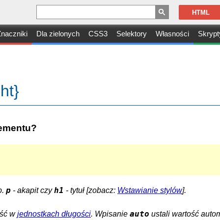
HTML
naczniki
Dla zielonych
CSS3
Selektory
Własności
Skrypt
ht}
lementu?
p
h1
p.
- akapit czy
- tytuł [zobacz:
Wstawianie stylów
].
auto
ość w
jednostkach długości
. Wpisanie
ustali wartość auto