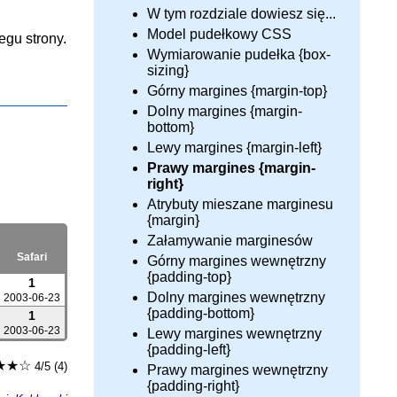
W tym rozdziale dowiesz się...
Model pudełkowy CSS
gu strony.
Wymiarowanie pudełka {box-
sizing}
Górny margines {margin-top}
Dolny margines {margin-
bottom}
Lewy margines {margin-left}
Prawy margines {margin-
right}
Atrybuty mieszane marginesu
{margin}
Załamywanie marginesów
Safari
Górny margines wewnętrzny
{padding-top}
1
Dolny margines wewnętrzny
2003-06-23
{padding-bottom}
1
2003-06-23
Lewy margines wewnętrzny
{padding-left}
★★☆
4/5 (4)
Prawy margines wewnętrzny
{padding-right}