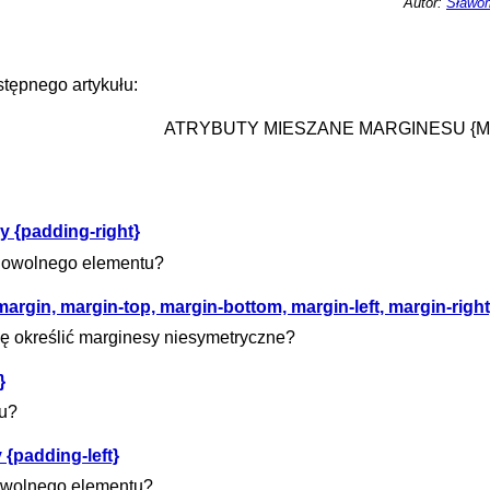
Autor:
Sławom
tępnego artykułu:
ATRYBUTY MIESZANE MARGINESU {M
 {padding-right}
 dowolnego elementu?
argin, margin-top, margin-bottom, margin-left, margin-right
ę określić marginesy niesymetryczne?
}
tu?
{padding-left}
owolnego elementu?