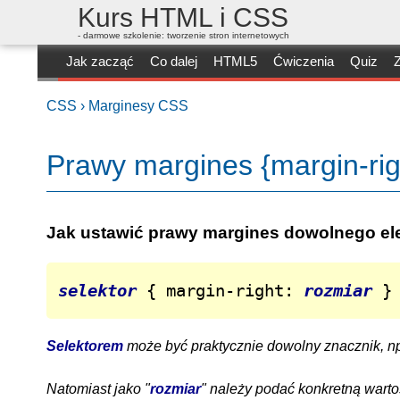
Kurs HTML i CSS
- darmowe szkolenie: tworzenie stron internetowych
Jak zacząć
Co dalej
HTML5
Ćwiczenia
Quiz
Z
CSS ›
Marginesy CSS
Prawy margines {margin-rig
Jak ustawić prawy margines dowolnego e
selektor
 { margin-right: 
rozmiar
 }
Selektorem
może być praktycznie dowolny znacznik, n
Natomiast jako "
rozmiar
" należy podać konkretną wart