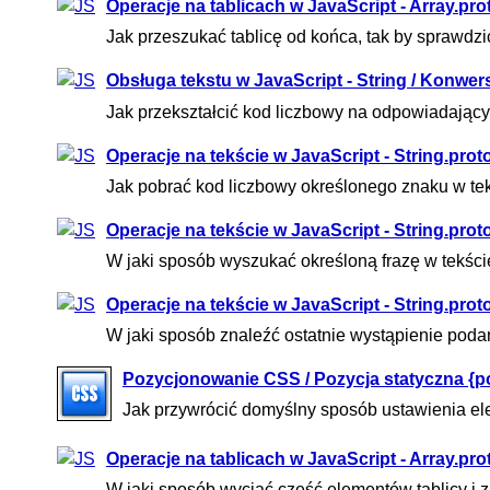
Operacje na tablicach w JavaScript - Array.pro
Jak przeszukać tablicę od końca, tak by sprawdzi
Obsługa tekstu w JavaScript - String / Konw
Jak przekształcić kod liczbowy na odpowiadając
Operacje na tekście w JavaScript - String.pro
Jak pobrać kod liczbowy określonego znaku w te
Operacje na tekście w JavaScript - String.prot
W jaki sposób wyszukać określoną frazę w tekśc
Operacje na tekście w JavaScript - String.proto
W jaki sposób znaleźć ostatnie wystąpienie podan
Pozycjonowanie CSS / Pozycja statyczna {pos
Jak przywrócić domyślny sposób ustawienia 
Operacje na tablicach w JavaScript - Array.pro
W jaki sposób wyciąć część elementów tablicy i z