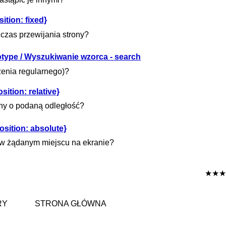
tion: fixed}
dczas przewijania strony?
totype / Wyszukiwanie wzorca - search
enia regularnego)?
ition: relative}
ny o podaną odległość?
sition: absolute}
 w żądanym miejscu na ekranie?
★★★
RY
STRONA GŁÓWNA