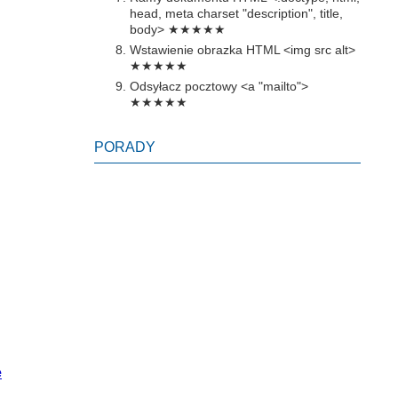
head, meta charset "description", title,
body>
★★★★★
Wstawienie obrazka HTML <img src alt>
★★★★★
Odsyłacz pocztowy <a "mailto">
★★★★★
PORADY
e