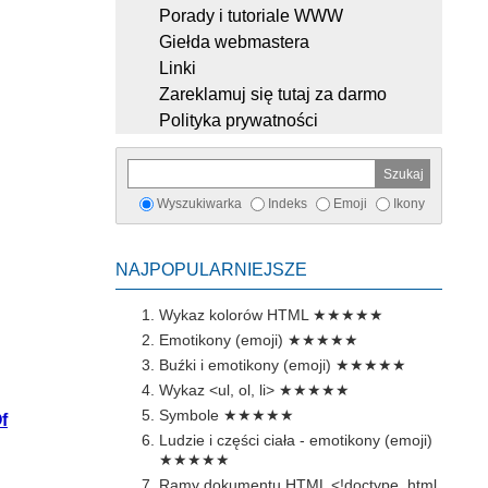
Porady i tutoriale WWW
Giełda webmastera
Linki
Zareklamuj się tutaj za darmo
Polityka prywatności
Wyszukiwarka
Indeks
Emoji
Ikony
NAJPOPULARNIEJSZE
Wykaz kolorów HTML
★★★★★
Emotikony (emoji)
★★★★★
Buźki i emotikony (emoji)
★★★★★
Wykaz <ul, ol, li>
★★★★★
Symbole
★★★★★
f
Ludzie i części ciała - emotikony (emoji)
★★★★★
Ramy dokumentu HTML <!doctype, html,