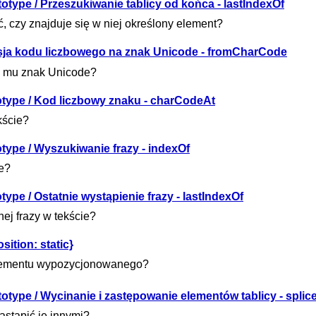
totype / Przeszukiwanie tablicy od końca - lastIndexOf
ć, czy znajduje się w niej określony element?
ersja kodu liczbowego na znak Unicode - fromCharCode
y mu znak Unicode?
totype / Kod liczbowy znaku - charCodeAt
kście?
otype / Wyszukiwanie frazy - indexOf
ie?
type / Ostatnie wystąpienie frazy - lastIndexOf
ej frazy w tekście?
ition: static}
elementu wypozycjonowanego?
totype / Wycinanie i zastępowanie elementów tablicy - splic
astąpić je innymi?