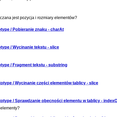
czana jest pozycja i rozmiary elementów?
otype / Pobieranie znaku - charAt
type / Wycinanie tekstu - slice
otype / Fragment tekstu - substring
totype / Wycinanie części elementów tablicy - slice
ototype / Sprawdzanie obecności elementu w tablicy - indexO
y elementy?