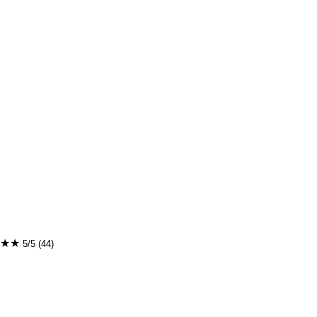
★★
5/5 (44)