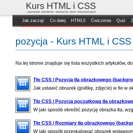
Kurs HTML i CSS
- darmowe szkolenie: tworzenie stron internetowych
Jak zacząć
Co dalej
HTML5
Ćwiczenia
Quiz
Z
pozycja - Kurs HTML i CSS
Na tej stronie znajduje się lista wszystkich artykułów, 
Tło CSS / Pozycja tła obrazkowego {backgro
Jak ustawić obrazek (grafikę, zdjęcie) w tle w o
Tło CSS / Pozycja początkowa tła obrazkow
W jaki sposób określić pozycję obrazka tła, wz
Tło CSS / Rozmiary tła obrazkowego {backg
W jaki sposób przeskalować obrazek wstawiony 