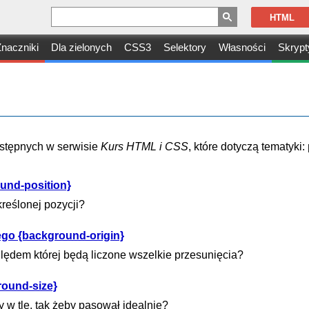
HTML
naczniki
Dla zielonych
CSS3
Selektory
Własności
Skrypt
dostępnych w serwisie
Kurs HTML i CSS
, które dotyczą tematyki:
und-position}
kreślonej pozycji?
ego {background-origin}
ględem której będą liczone wszelkie przesunięcia?
round-size}
w tle, tak żeby pasował idealnie?