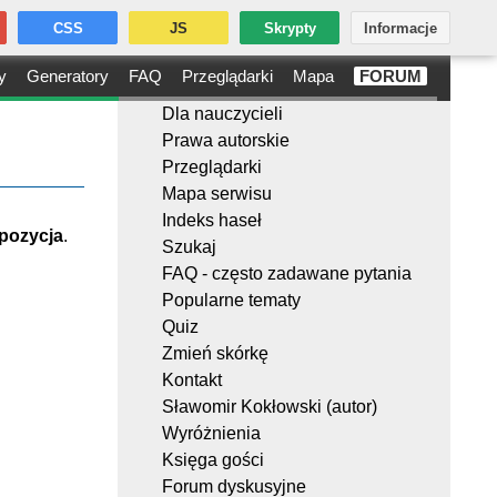
CSS
JS
Skrypty
Informacje
y
Generatory
FAQ
Przeglądarki
Mapa
FORUM
Dla nauczycieli
Prawa autorskie
Przeglądarki
Mapa serwisu
Indeks haseł
pozycja
.
Szukaj
FAQ - często zadawane pytania
Popularne tematy
Quiz
Zmień skórkę
Kontakt
Sławomir Kokłowski (autor)
Wyróżnienia
Księga gości
Forum dyskusyjne