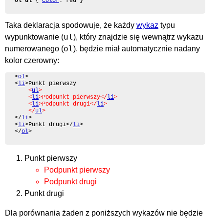
ol ul
 { 
color
: red }
Taka deklaracja spodowuje, że każdy
wykaz
typu
ul
wypunktowanie (
), który znajdzie się wewnątrz wykazu
ol
numerowanego (
), będzie miał automatycznie nadany
kolor czerowny:
<
ol
>

<
li
>Punkt pierwszy

<
ul
>

	<
li
>Podpunkt pierwszy</
li
>

	<
li
>Podpunkt drugi</
li
>

	</
ul
>
</
li
>

<
li
>Punkt drugi</
li
>

</
ol
>
Punkt pierwszy
Podpunkt pierwszy
Podpunkt drugi
Punkt drugi
Dla porównania żaden z poniższych wykazów nie będzie