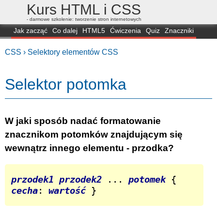
Kurs HTML i CSS
- darmowe szkolenie: tworzenie stron internetowych
Jak zacząć
Co dalej
HTML5
Ćwiczenia
Quiz
Znaczniki
Dla zielonych
CSS3
Selektory
Własności
Skrypty
Generatory
CSS ›
Selektory elementów CSS
FAQ
Przeglądarki
Mapa
FORUM
Selektor potomka
W jaki sposób nadać formatowanie
znacznikom potomków znajdującym się
wewnątrz innego elementu - przodka?
przodek1
przodek2
 ... 
potomek
 { 
cecha
: 
wartość
 }