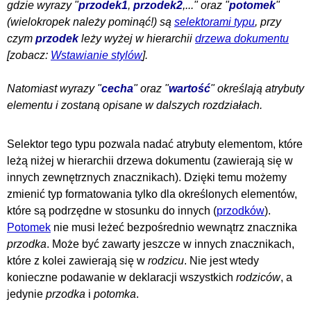
gdzie wyrazy "
przodek1
,
przodek2
,..." oraz "
potomek
"
(wielokropek należy pominąć!) są
selektorami typu
, przy
czym
przodek
leży wyżej w hierarchii
drzewa dokumentu
[zobacz:
Wstawianie stylów
].
Natomiast wyrazy "
cecha
" oraz "
wartość
" określają atrybuty
elementu i zostaną opisane w dalszych rozdziałach.
Selektor tego typu pozwala nadać atrybuty elementom, które
leżą niżej w hierarchii drzewa dokumentu (zawierają się w
innych zewnętrznych znacznikach). Dzięki temu możemy
zmienić typ formatowania tylko dla określonych elementów,
które są podrzędne w stosunku do innych (
przodków
).
Potomek
nie musi leżeć bezpośrednio wewnątrz znacznika
przodka
. Może być zawarty jeszcze w innych znacznikach,
które z kolei zawierają się w
rodzicu
. Nie jest wtedy
konieczne podawanie w deklaracji wszystkich
rodziców
, a
jedynie
przodka
i
potomka
.