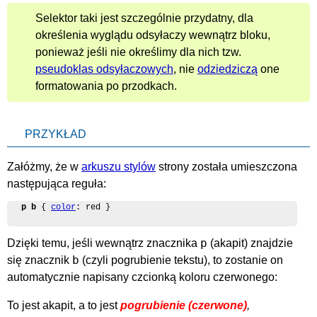
Selektor taki jest szczególnie przydatny, dla
określenia wyglądu odsyłaczy wewnątrz bloku,
ponieważ jeśli nie określimy dla nich tzw.
pseudoklas odsyłaczowych
, nie
odziedziczą
one
formatowania po przodkach.
PRZYKŁAD
Załóżmy, że w
arkuszu stylów
strony została umieszczona
następująca reguła:
p b
 { 
color
: red }
p
Dzięki temu, jeśli wewnątrz znacznika
(akapit) znajdzie
b
się znacznik
(czyli pogrubienie tekstu), to zostanie on
automatycznie napisany czcionką koloru czerwonego:
To jest akapit, a to jest
pogrubienie (czerwone)
,