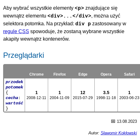
Aby wybrać wszystkie elementy
znajdujące się
<p>
wewnątrz elementu
, można użyć
<div>...</div>
selektora potomka. Na przykład:
zastosowany w
div p
regule CSS
spowoduje, że zostaną wybrane wszystkie
akapity wewnątrz kontenerów.
Przeglądarki
Chrome
Firefox
Edge
Opera
Safari
przodek
potomek
{
1
1
12
3.5
1
cecha
:
2008-12-11
2004-11-09
2015-07-29
1998-11-18
2003-06-23
wartość
}
📅
13.08.2023
Autor:
Sławomir Kokłowski