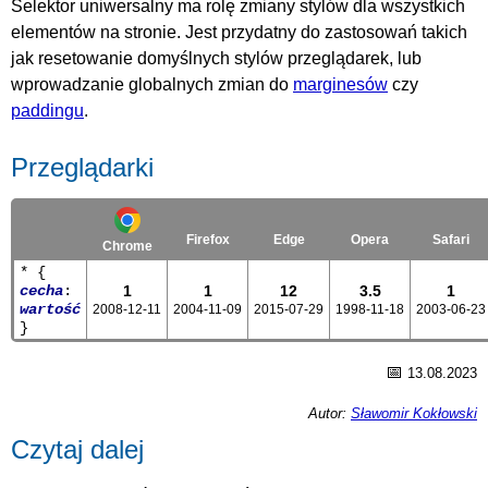
Selektor uniwersalny ma rolę zmiany stylów dla wszystkich
elementów na stronie. Jest przydatny do zastosowań takich
jak resetowanie domyślnych stylów przeglądarek, lub
wprowadzanie globalnych zmian do
marginesów
czy
paddingu
.
Przeglądarki
Firefox
Edge
Opera
Safari
Chrome
* {
cecha
:
1
1
12
3.5
1
wartość
2008-12-11
2004-11-09
2015-07-29
1998-11-18
2003-06-23
}
📅
13.08.2023
Autor:
Sławomir Kokłowski
Czytaj dalej