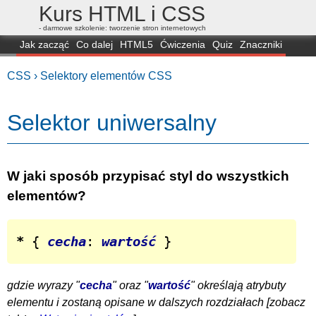
Kurs HTML i CSS
- darmowe szkolenie: tworzenie stron internetowych
Jak zacząć
Co dalej
HTML5
Ćwiczenia
Quiz
Znaczniki
Dla zielonych
CSS3
Selektory
Własności
Skrypty
Generatory
CSS ›
Selektory elementów CSS
FAQ
Przeglądarki
Mapa
FORUM
Selektor uniwersalny
W jaki sposób przypisać styl do wszystkich
elementów?
*
 { 
cecha
: 
wartość
 }
gdzie wyrazy "
cecha
" oraz "
wartość
" określają atrybuty
elementu i zostaną opisane w dalszych rozdziałach [zobacz