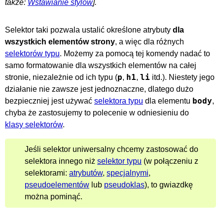
także:
Wstawianie stylów
].
Selektor taki pozwala ustalić określone atrybuty
dla
wszystkich elementów strony
, a więc dla różnych
selektorów typu
. Możemy za pomocą tej komendy nadać to
samo formatowanie dla wszystkich elementów na całej
p
h1
li
stronie, niezależnie od ich typu (
,
,
itd.). Niestety jego
działanie nie zawsze jest jednoznaczne, dlatego dużo
body
bezpieczniej jest używać
selektora typu
dla elementu
,
chyba że zastosujemy to polecenie w odniesieniu do
klasy selektorów
.
Jeśli selektor uniwersalny chcemy zastosować do
selektora innego niż
selektor typu
(w połączeniu z
selektorami:
atrybutów
,
specjalnymi
,
pseudoelementów
lub
pseudoklas
), to gwiazdkę
można pominąć.