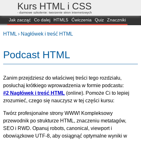
Kurs HTML i CSS
- darmowe szkolenie: tworzenie stron internetowych
Jak zacząć
Co dalej
HTML5
Ćwiczenia
Quiz
Znaczniki
Dla zielonych
CSS3
Selektory
Własności
Skrypty
Generatory
HTML ›
Nagłówek i treść HTML
FAQ
Przeglądarki
Mapa
FORUM
Podcast HTML
Zanim przejdziesz do właściwej treści tego rozdziału,
posłuchaj krótkiego wprowadzenia w formie podcastu:
#2 Nagłówek i treść HTML
(online). Pomoże Ci to lepiej
zrozumieć, czego się nauczysz w tej części kursu:
Twórz profesjonalne strony WWW! Kompleksowy
przewodnik po strukturze HTML, znaczeniu metatagów,
SEO i RWD. Opanuj robots, canonical, viewport i
obowiązkowe UTF-8, aby osiągnąć optymalne wyniki w