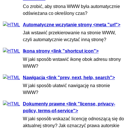
Co zrobić, aby strona WWW była automatycznie
odświeżana co określony czas?
Automatyczne wczytanie strony <meta "url">
Jak wstawić przekierowanie na stronie WWW,
czyli automatycznie wczytać inną stronę?
Ikona strony <link "shortcut icon">
W jaki sposób wstawić ikonę obok adresu strony
WWW?
Nawigacja <link "prev, next, help, search">
W jaki sposób ułatwić nawigację na stronie
WWW?
Dokumenty prawne <link "license, privacy-
policy, terms-of-service">
W jaki sposób wskazać licencję odnoszącą się do
aktualnej strony? Jak oznaczyć prawa autorskie