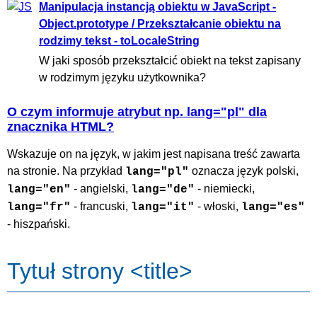
Manipulacja instancją obiektu w JavaScript -
Object.prototype / Przekształcanie obiektu na
rodzimy tekst - toLocaleString
W jaki sposób przekształcić obiekt na tekst zapisany
w rodzimym języku użytkownika?
O czym informuje atrybut np. lang="pl" dla
znacznika HTML?
Wskazuje on na język, w jakim jest napisana treść zawarta
na stronie. Na przykład
oznacza język polski,
lang="pl"
- angielski,
- niemiecki,
lang="en"
lang="de"
- francuski,
- włoski,
lang="fr"
lang="it"
lang="es"
- hiszpański.
Tytuł strony <title>