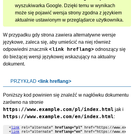
wyszukiwarka Google. Dzięki temu w wynikach
może się pojawić wersja strony zgodna z językiem
aktualnie ustawionym w przeglądarce użytkownika.
W przypadku gdy strona zawiera alternatywne wersje
językowe, zaleca się, aby umieścić na niej również
odpowiedni znacznik
odnoszący się
<link hreflang>
do bieżącej wersji językowej wskazujący na aktualny
dokument.
PRZYKŁAD
<link hreflang>
Poniższy kod powinien się znaleźć w nagłówku dokumentu
zarówno na stronie
https://www.example.com/pl/index.html
jak i
https://www.example.com/en/index.html
:
<
link
 rel="alternate" 
hreflang="pl"
 href="https://www.exampl
<
link
 rel="alternate" 
hreflang="en"
 href="https://www.examp