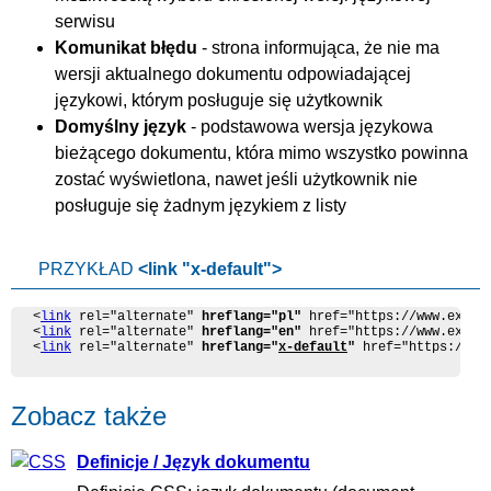
serwisu
Komunikat błędu
- strona informująca, że nie ma
wersji aktualnego dokumentu odpowiadającej
językowi, którym posługuje się użytkownik
Domyślny język
- podstawowa wersja językowa
bieżącego dokumentu, która mimo wszystko powinna
zostać wyświetlona, nawet jeśli użytkownik nie
posługuje się żadnym językiem z listy
PRZYKŁAD
<link "x-default">
<
link
 rel="alternate" 
hreflang="pl"
 href="https://www.exampl
<
link
 rel="alternate" 
hreflang="en"
 href="https://www.exampl
<
link
 rel="alternate" 
hreflang="
x-default
"
 href="https://ww
Zobacz także
Definicje / Język dokumentu