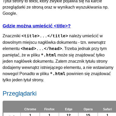
Tytuł strony to tekst, który zwykle pojawia się na karcie
przeglądarki ze stroną oraz w wynikach wyszukiwania np.
Google.
Gdzie można umieścić <title>?
Znaczniki
należy umieścić w
<title>...</title>
dowolnym miejscu nagłówka dokumentu - tzn. wewnątrz
elementu
. Trzeba jednak przy tym
<head>...</head>
*.html
pamiętać, że w pliku
może się znajdować tylko
jeden nagłówek dokumentu. Zatem znacznik tytułu strony
dodajemy wewnątrz istniejącego elementu, a nie wstawiamy
*.html
nowego! Ponadto w pliku
powinien się znajdować
tylko jeden tytuł strony.
Przeglądarki
Chrome
Firefox
Edge
Opera
Safari
1
1
12
15
1