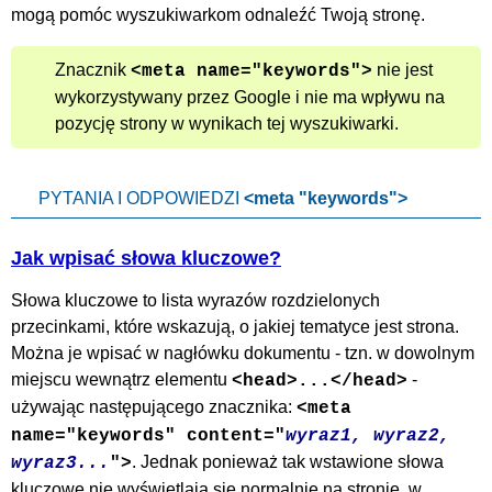
mogą pomóc wyszukiwarkom odnaleźć Twoją stronę.
Znacznik
nie jest
<meta name="keywords">
wykorzystywany przez Google i nie ma wpływu na
pozycję strony w wynikach tej wyszukiwarki.
PYTANIA I ODPOWIEDZI
<meta "keywords">
Jak wpisać słowa kluczowe?
Słowa kluczowe to lista wyrazów rozdzielonych
przecinkami, które wskazują, o jakiej tematyce jest strona.
Można je wpisać w nagłówku dokumentu - tzn. w dowolnym
miejscu wewnątrz elementu
-
<head>...</head>
używając następującego znacznika:
<meta
name="keywords" content="
wyraz1, wyraz2,
. Jednak ponieważ tak wstawione słowa
wyraz3...
">
kluczowe nie wyświetlają się normalnie na stronie, w