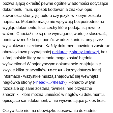
pozwalającą określić pewne ogólne wiadomości dotyczące
dokumentu, m.in. sposób kodowania znaków, opis
zawartości strony, jej autora czy język, w którym została
napisana. Metainformacje nie wpływają bezpośrednio na
wygląd dokumentu, lecz cechy które podają, są równie
ważne. Chociaż nie są one wymagane, warto je stosować,
ponieważ może to np. pomóc w odszukaniu strony przez
wyszukiwarki sieciowe. Każdy dokument powinien zawierać
obowiązkowo przynajmniej
deklarację strony kodowej
, bez
której polskie litery na stronie mogą zostać błędnie
wyświetlone! W pojedynczym dokumencie znajduje się
zwykle kilka znaczników
- każdy dotyczy innej
<meta>
informacji - wszystkie muszą znajdować się wewnątrz
nagłówka strony (
<head>...</head>
). Ponadto w tym
rozdziale opisane zostaną również inne przydatne
znaczniki, które można umieścić w nagłówku dokumentu,
opisujące sam dokument, a nie wyświetlające jakieś treści.
Oczywiście nie ma obowiązku stosowania dokładnie