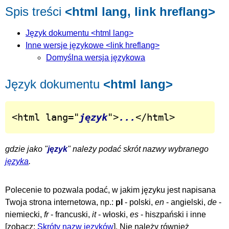
Spis treści
<html lang, link hreflang>
Język dokumentu <html lang>
Inne wersje językowe <link hreflang>
Domyślna wersja językowa
Język dokumentu
<html lang>
<html lang="
język
">
...
</html>
gdzie jako "
język
" należy podać skrót nazwy wybranego
języka
.
Polecenie to pozwala podać, w jakim języku jest napisana
Twoja strona internetowa, np.:
pl
- polski,
en
- angielski,
de
-
niemiecki,
fr
- francuski,
it
- włoski,
es
- hiszpański i inne
[zobacz:
Skróty nazw jezyków
]. Nie należy również