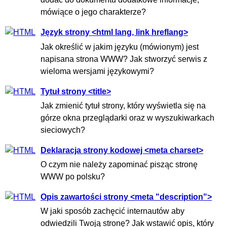
mówiące o jego charakterze?
Język strony <html lang, link hreflang>
Jak określić w jakim języku (mówionym) jest
napisana strona WWW? Jak stworzyć serwis z
wieloma wersjami językowymi?
Tytuł strony <title>
Jak zmienić tytuł strony, który wyświetla się na
górze okna przeglądarki oraz w wyszukiwarkach
sieciowych?
Deklaracja strony kodowej <meta charset>
O czym nie należy zapominać pisząc stronę
WWW po polsku?
Opis zawartości strony <meta "description">
W jaki sposób zachęcić internautów aby
odwiedzili Twoją stronę? Jak wstawić opis, który