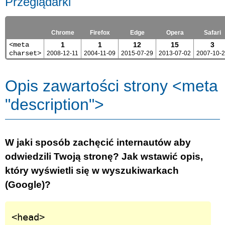
Przeglądarki
Chrome
Firefox
Edge
Opera
Safari
<meta
1
1
12
15
3
charset>
2008-12-11
2004-11-09
2015-07-29
2013-07-02
2007-10-
Opis zawartości strony <meta
"description">
W jaki sposób zachęcić internautów aby
odwiedzili Twoją stronę? Jak wstawić opis,
który wyświetli się w wyszukiwarkach
(Google)?
<head>
