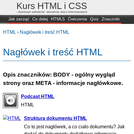
Kurs HTML i CSS
- darmowe szkolenie: tworzenie stron internetowych
Jak zacząć
Co dalej
HTML5
Ćwiczenia
Quiz
Znaczniki
Dla zielonych
CSS3
Selektory
Własności
Skrypty
Generatory
HTML ›
Nagłówek i treść HTML
FAQ
Przeglądarki
Mapa
FORUM
Nagłówek i treść HTML
Opis znaczników: BODY - ogólny wygląd
strony oraz META - informacje nagłówkowe.
Podcast HTML
HTML
Struktura dokumentu HTML
Co to jest nagłówek, a co ciało dokumentu? Jak
dodać do dokumentu dodatkowe informacje,