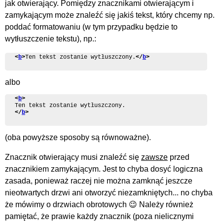
jak otwierający. Pomiędzy znacznikami otwierającym i
zamykającym może znaleźć się jakiś tekst, który chcemy np.
poddać formatowaniu (w tym przypadku będzie to
wytłuszczenie tekstu), np.:
<
b
>
Ten tekst zostanie wytłuszczony.
</
b
>
albo
<
b
>
</
b
>
(oba powyższe sposoby są równoważne).
Znacznik otwierający musi znaleźć się
zawsze
przed
znacznikiem zamykającym. Jest to chyba dosyć logiczna
zasada, ponieważ raczej nie można zamknąć jeszcze
nieotwartych drzwi ani otworzyć niezamkniętych... no chyba
że mówimy o drzwiach obrotowych 😉 Należy również
pamiętać, że prawie każdy znacznik (poza nielicznymi