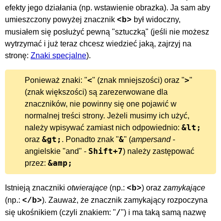
efekty jego działania (np. wstawienie obrazka). Ja sam aby
umieszczony powyżej znacznik
był widoczny,
<b>
musiałem się posłużyć pewną "sztuczką" (jeśli nie możesz
wytrzymać i już teraz chcesz wiedzieć jaką, zajrzyj na
stronę:
Znaki specjalne
).
<
>
Ponieważ znaki: "
" (znak mniejszości) oraz "
"
(znak większości) są zarezerwowane dla
znaczników, nie powinny się one pojawić w
normalnej treści strony. Jeżeli musimy ich użyć,
&lt;
należy wpisywać zamiast nich odpowiednio:
&gt;
&
oraz
. Ponadto znak "
" (
ampersand
-
Shift+7
angielskie "and" -
) należy zastępować
&amp;
przez:
Istnieją znaczniki
otwierające
(np.:
) oraz
zamykające
<b>
(np.:
). Zauważ, że znacznik zamykający rozpoczyna
</b>
/
się ukośnikiem (czyli znakiem: "
") i ma taką samą nazwę