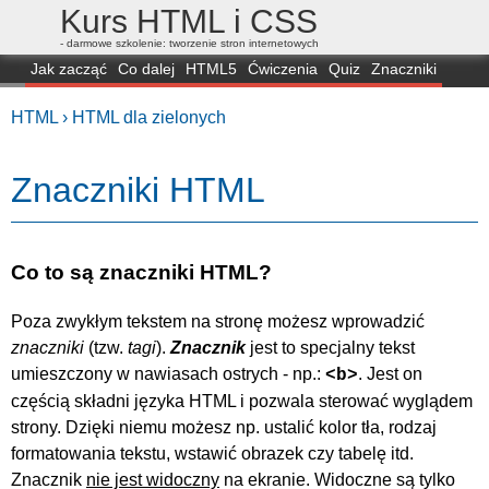
Kurs HTML i CSS
- darmowe szkolenie: tworzenie stron internetowych
Jak zacząć
Co dalej
HTML5
Ćwiczenia
Quiz
Znaczniki
Dla zielonych
CSS3
Selektory
Własności
Skrypty
Generatory
HTML ›
HTML dla zielonych
FAQ
Przeglądarki
Mapa
FORUM
Znaczniki HTML
Co to są znaczniki HTML?
Poza zwykłym tekstem na stronę możesz wprowadzić
znaczniki
(tzw.
tagi
).
Znacznik
jest to specjalny tekst
umieszczony w nawiasach ostrych - np.:
. Jest on
<b>
częścią składni języka HTML i pozwala sterować wyglądem
strony. Dzięki niemu możesz np. ustalić kolor tła, rodzaj
formatowania tekstu, wstawić obrazek czy tabelę itd.
Znacznik
nie jest widoczny
na ekranie. Widoczne są tylko