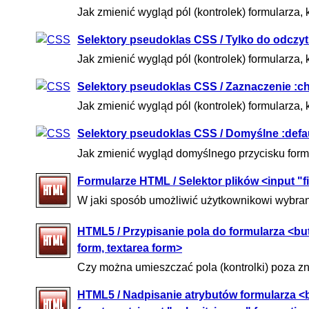
Jak zmienić wygląd pól (kontrolek) formularza
Selektory pseudoklas CSS / Tylko do odczytu
Jak zmienić wygląd pól (kontrolek) formularza,
Selektory pseudoklas CSS / Zaznaczenie :c
Jak zmienić wygląd pól (kontrolek) formularza,
Selektory pseudoklas CSS / Domyślne :defa
Jak zmienić wygląd domyślnego przycisku form
Formularze HTML / Selektor plików <input "fi
W jaki sposób umożliwić użytkownikowi wybran
HTML5 / Przypisanie pola do formularza <butto
form, textarea form>
Czy można umieszczać pola (kontrolki) poza z
HTML5 / Nadpisanie atrybutów formularza <