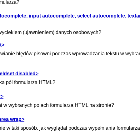
rmularza?
ocomplete, input autocomplete, select autocomplete, texta
d wyciekiem (ujawnieniem) danych osobowych?
t>
awianie błędów pisowni podczas wprowadzania tekstu w wybra
eldset disabled>
lka pól formularza HTML?
k>
i w wybranych polach formularza HTML na stronie?
area wrap>
nie w taki sposób, jak wyglądał podczas wypełniania formular