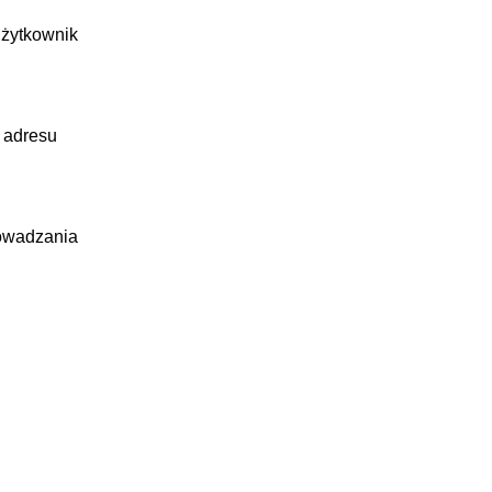
użytkownik
, adresu
rowadzania