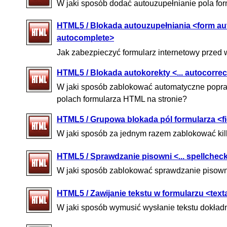
W jaki sposób dodać autouzupełnianie pola fo
HTML5 / Blokada autouzupełniania <form aut
autocomplete>
Jak zabezpieczyć formularz internetowy prze
HTML5 / Blokada autokorekty <... autocorrec
W jaki sposób zablokować automatyczne popr
polach formularza HTML na stronie?
HTML5 / Grupowa blokada pól formularza <fi
W jaki sposób za jednym razem zablokować ki
HTML5 / Sprawdzanie pisowni <... spellchec
W jaki sposób zablokować sprawdzanie pisown
HTML5 / Zawijanie tekstu w formularzu <text
W jaki sposób wymusić wysłanie tekstu dokład