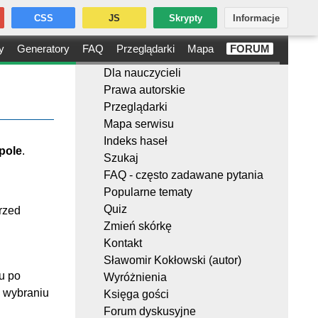
CSS
JS
Skrypty
Informacje
y
Generatory
FAQ
Przeglądarki
Mapa
FORUM
Dla nauczycieli
Prawa autorskie
Przeglądarki
Mapa serwisu
Indeks haseł
pole
.
Szukaj
FAQ - często zadawane pytania
Popularne tematy
Quiz
rzed
Zmień skórkę
Kontakt
Sławomir Kokłowski (autor)
u po
Wyróżnienia
o wybraniu
Księga gości
Forum dyskusyjne