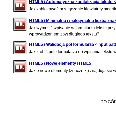
HTML5 / Automatyczna kapitalizacja tekstu <.
Jak zablokować przełączanie klawiatury smartfo
HTML5 / Minimalna i maksymalna liczba zna
Jak wymusić wpisanie w formularzu tekstu przy
wprowadzeniem zbyt długiego tekstu?
HTML5 / Walidacja pól formularza <input pat
Jak zrobić pole formularza do wpisania tekstu
HTML5 / Nowe elementy HTML5
Jakie nowe elementy (znaczniki) znajdują się
DO GÓ