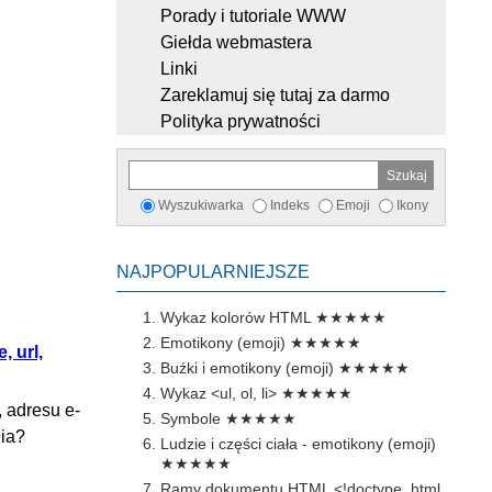
Porady i tutoriale WWW
Giełda webmastera
Linki
Zareklamuj się tutaj za darmo
Polityka prywatności
Wyszukiwarka
Indeks
Emoji
Ikony
NAJPOPULARNIEJSZE
Wykaz kolorów HTML
★★★★★
Emotikony (emoji)
★★★★★
, url,
Buźki i emotikony (emoji)
★★★★★
Wykaz <ul, ol, li>
★★★★★
, adresu e-
Symbole
★★★★★
nia?
Ludzie i części ciała - emotikony (emoji)
★★★★★
Ramy dokumentu HTML <!doctype, html,