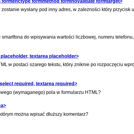
on formenctype formmethod formnovalidate formtarget>
zostanie wysłany pod inny adres, w zależności który przycisk 
e smartfona do wpisywania wartości liczbowej, numeru telefonu
placeholder, textarea placeholder>
ML w postaci szarego tekstu, który zniknie po rozpoczęciu wp
elect required, textarea required>
kowego (wymaganego) pola w formularzu HTML?
ea>
 którym można wpisać dłuższy komentarz?