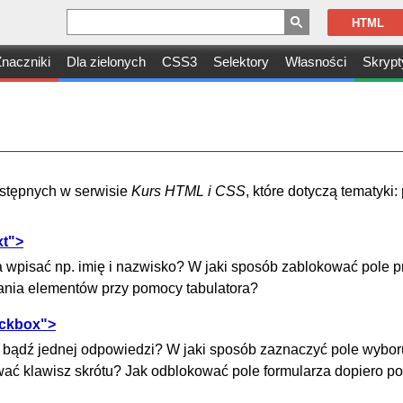
HTML
naczniki
Dla zielonych
CSS3
Selektory
Własności
Skrypt
dostępnych w serwisie
Kurs HTML i CSS
, które dotyczą tematyki:
xt">
 wpisać np. imię i nazwisko? W jaki sposób zablokować pole p
nia elementów przy pomocy tabulatora?
eckbox">
 bądź jednej odpowiedzi? W jaki sposób zaznaczyć pole wybor
ować klawisz skrótu? Jak odblokować pole formularza dopiero p