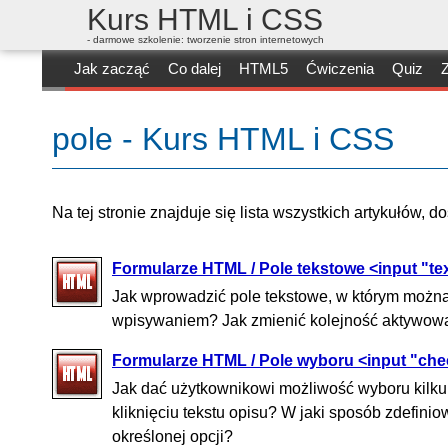
Kurs HTML i CSS
- darmowe szkolenie: tworzenie stron internetowych
Jak zacząć
Co dalej
HTML5
Ćwiczenia
Quiz
Z
pole - Kurs HTML i CSS
Na tej stronie znajduje się lista wszystkich artykułów, 
Formularze HTML / Pole tekstowe <input "te
Jak wprowadzić pole tekstowe, w którym można
wpisywaniem? Jak zmienić kolejność aktywowa
Formularze HTML / Pole wyboru <input "ch
Jak dać użytkownikowi możliwość wyboru kilku
kliknięciu tekstu opisu? W jaki sposób zdefini
określonej opcji?