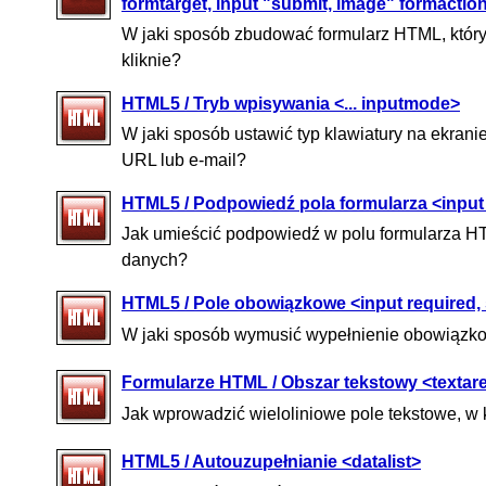
formtarget, input "submit, image" formacti
W jaki sposób zbudować formularz HTML, który 
kliknie?
HTML5 / Tryb wpisywania <... inputmode>
W jaki sposób ustawić typ klawiatury na ekrani
URL lub e-mail?
HTML5 / Podpowiedź pola formularza <input 
Jak umieścić podpowiedź w polu formularza HT
danych?
HTML5 / Pole obowiązkowe <input required, s
W jaki sposób wymusić wypełnienie obowiąz
Formularze HTML / Obszar tekstowy <textar
Jak wprowadzić wieloliniowe pole tekstowe, w
HTML5 / Autouzupełnianie <datalist>