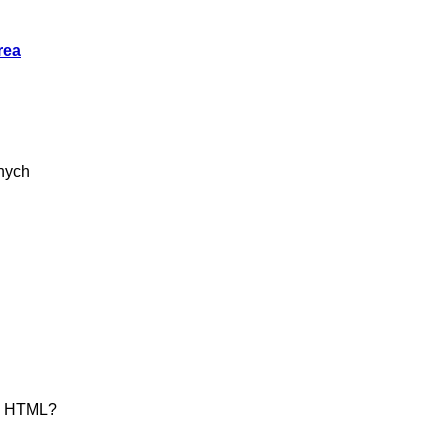
rea
nych
za HTML?