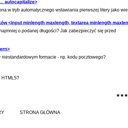
.. autocapitalize>
na w tryb automatycznego wstawiania pierwszej litery jako wie
ków <input minlength maxlength, textarea minlength maxle
najmniej o podanej długości? Jak zabezpieczyć się przed
tern>
 w niestandardowym formacie - np. kodu pocztowego?
 w HTML5?
★★★
RY
STRONA GŁÓWNA