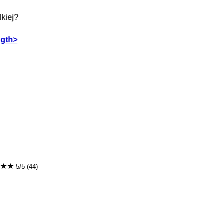
lkiej?
ngth>
★★
5/5 (44)