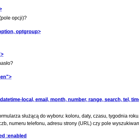
>
pole opcji)?
 option, optgroup>
">
hasło?
den">
atetime-local, email, month, number, range, search, tel, time
rmularza służącą do wyboru: koloru, daty, czasu, tygodnia roku
liczb, numeru telefonu, adresu strony (URL) czy pole wyszukiwa
ed :enabled