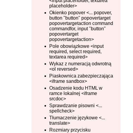
<input placeholder, textarea
placeholder>
Okienko popover <... popover,
button "button" popovertarget
popovertargetaction command
commandfor, input "button"
popovertarget
popovertargetaction>
Pole obowiązkowe <input
required, select required,
textarea required>
Wykaz z numeracją odwrotną
<ol reversed>
Piaskownica zabezpieczająca
<iframe sandbox>
Osadzenie kodu HTML w
ramce lokalnej <iframe
srcdoc>
Sprawdzanie pisowni <...
spellcheck>
Tłumaczenie językowe <...
translate>
Rozmiary przycisku