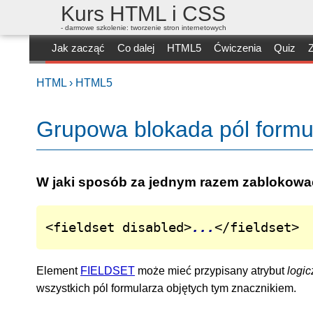
Kurs HTML i CSS
- darmowe szkolenie: tworzenie stron internetowych
Jak zacząć
Co dalej
HTML5
Ćwiczenia
Quiz
Z
HTML ›
HTML5
Grupowa blokada pól formul
W jaki sposób za jednym razem zablokować
<fieldset disabled>
...
</fieldset>
Element
FIELDSET
może mieć przypisany atrybut
logic
wszystkich pól formularza objętych tym znacznikiem.