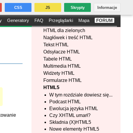
CSS
JS
Skrypty
Informacje
y
Generatory
FAQ
Przeglądarki
Mapa
FORUM
HTML dla zielonych
Nagłówek i treść HTML
Tekst HTML
Odsyłacze HTML
Tabele HTML
Multimedia HTML
Widżety HTML
Formularze HTML
HTML5
W tym rozdziale dowiesz się...
Podcast HTML
Ewolucja języka HTML
kowanie
Czy XHTML umarł?
Składnia (X)HTML5
Nowe elementy HTML5