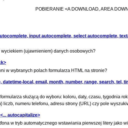
POBIERANIE <A DOWNLOAD, AREA DOW
tocomplete, input autocomplete, select autocomplete, text
ed wyciekiem (ujawnieniem) danych osobowych?
ck>
ni w wybranych polach formularza HTML na stronie?
 datetime-local, email, month, number, range, search, tel, tim
ormularza służącą do wyboru: koloru, daty, czasu, tygodnia rok
su) liczb, numeru telefonu, adresu strony (URL) czy pole wyszuk
... autocapitalize>
fona w tryb automatycznego wstawiania pierwszej litery jako wi