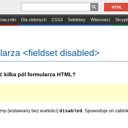
HTML
naczniki
Dla zielonych
CSS3
Selektory
Własności
Skrypt
arza <fieldset disabled>
 kilka pól formularza HTML?
zny
(wstawiany bez wartości)
. Spowoduje on zablo
disabled