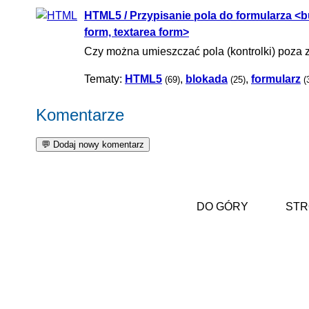
HTML5 / Przypisanie pola do formularza <but
form, textarea form>
Czy można umieszczać pola (kontrolki) poza 
Tematy:
HTML5
,
blokada
,
formularz
(69)
(25)
(
Komentarze
DO GÓRY
STR