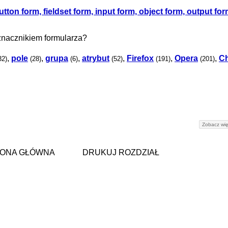
ton form, fieldset form, input form, object form, output for
znacznikiem formularza?
,
pole
,
grupa
,
atrybut
,
Firefox
,
Opera
,
C
32)
(28)
(6)
(52)
(191)
(201)
Zobacz wię
ONA GŁÓWNA
DRUKUJ ROZDZIAŁ