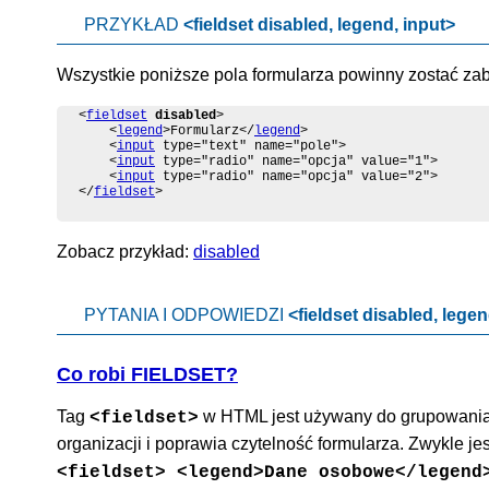
PRZYKŁAD
<fieldset disabled, legend, input>
Wszystkie poniższe pola formularza powinny zostać za
<
fieldset
disabled
>

	<
legend
>Formularz</
legend
>

	<
input
 type="text" name="pole">

	<
input
 type="radio" name="opcja" value="1">

	<
input
 type="radio" name="opcja" value="2">

</
fieldset
>
Zobacz przykład:
disabled
PYTANIA I ODPOWIEDZI
<fieldset disabled, legen
Co robi FIELDSET?
Tag
w HTML jest używany do grupowania
<fieldset>
organizacji i poprawia czytelność formularza. Zwykle j
<fieldset> <legend>Dane osobowe</legend