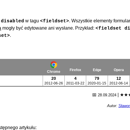
u
w tagu
. Wszystkie elementy formula
disabled
<fieldset>
dą mogły być edytowane ani wysłane. Przykład:
<fieldset d
.
set>
Firefox
Edge
Opera
Chrome
20
4
79
12
2012-06-26
2011-03-22
2020-01-15
2012-06-14
📅
|
★★
28.09.2024
Autor:
Sławom
tępnego artykułu: