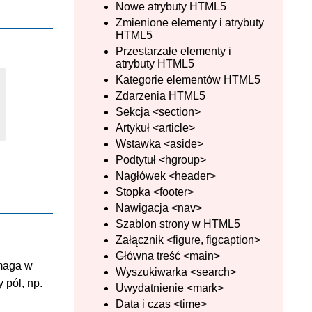
Nowe atrybuty HTML5
Zmienione elementy i atrybuty
HTML5
Przestarzałe elementy i
atrybuty HTML5
Kategorie elementów HTML5
Zdarzenia HTML5
Sekcja <section>
Artykuł <article>
Wstawka <aside>
Podtytuł <hgroup>
Nagłówek <header>
Stopka <footer>
Nawigacja <nav>
Szablon strony w HTML5
Załącznik <figure, figcaption>
Główna treść <main>
maga w
Wyszukiwarka <search>
y pól, np.
Uwydatnienie <mark>
Data i czas <time>