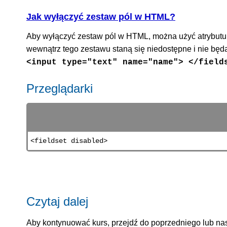
Jak wyłączyć zestaw pól w HTML?
Aby wyłączyć zestaw pól w HTML, można użyć atrybut
wewnątrz tego zestawu staną się niedostępne i nie bę
<input type="text" name="name"> </field
Przeglądarki
<fieldset disabled>
Czytaj dalej
Aby kontynuować kurs, przejdź do poprzedniego lub nas