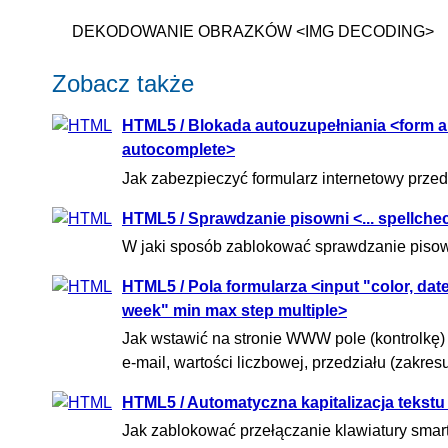
DEKODOWANIE OBRAZKÓW <IMG DECODING>
Zobacz także
HTML5 / Blokada autouzupełniania <form au
autocomplete>
Jak zabezpieczyć formularz internetowy prz
HTML5 / Sprawdzanie pisowni <... spellche
W jaki sposób zablokować sprawdzanie pisow
HTML5 / Pola formularza <input "color, date,
week" min max step multiple>
Jak wstawić na stronie WWW pole (kontrolkę) f
e-mail, wartości liczbowej, przedziału (zakre
HTML5 / Automatyczna kapitalizacja tekstu <
Jak zablokować przełączanie klawiatury smart