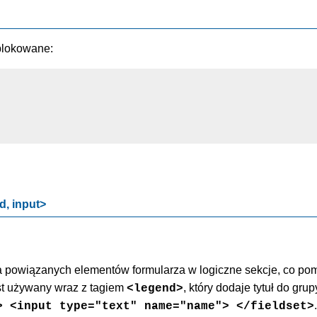
blokowane:
d, input>
 powiązanych elementów formularza w logiczne sekcje, co po
est używany wraz z tagiem
, który dodaje tytuł do grup
<legend>
.
> <input type="text" name="name"> </fieldset>