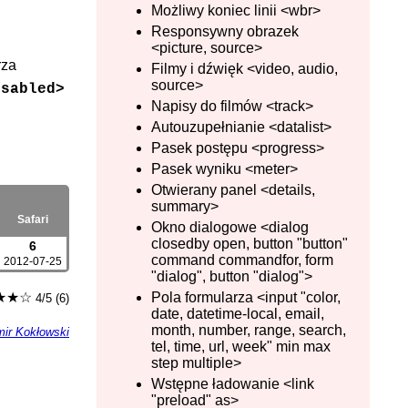
Możliwy koniec linii <wbr>
Responsywny obrazek
<picture, source>
rza
Filmy i dźwięk <video, audio,
source>
isabled>
Napisy do filmów <track>
Autouzupełnianie <datalist>
Pasek postępu <progress>
Pasek wyniku <meter>
Otwierany panel <details,
summary>
Safari
Okno dialogowe <dialog
closedby open, button "button"
6
command commandfor, form
2012-07-25
"dialog", button "dialog">
Pola formularza <input "color,
★★☆
4/5 (6)
date, datetime-local, email,
month, number, range, search,
ir Kokłowski
tel, time, url, week" min max
step multiple>
Wstępne ładowanie <link
"preload" as>