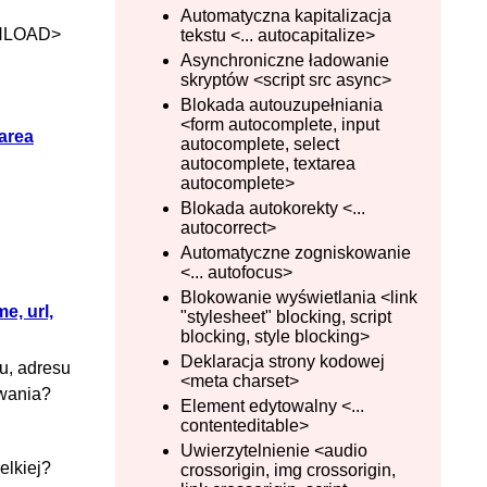
Automatyczna kapitalizacja
NLOAD>
tekstu <... autocapitalize>
Asynchroniczne ładowanie
skryptów <script src async>
Blokada autouzupełniania
<form autocomplete, input
area
autocomplete, select
autocomplete, textarea
autocomplete>
Blokada autokorekty <...
autocorrect>
Automatyczne zogniskowanie
<... autofocus>
Blokowanie wyświetlania <link
e, url,
"stylesheet" blocking, script
blocking, style blocking>
Deklaracja strony kodowej
u, adresu
<meta charset>
iwania?
Element edytowalny <...
contenteditable>
Uwierzytelnienie <audio
elkiej?
crossorigin, img crossorigin,