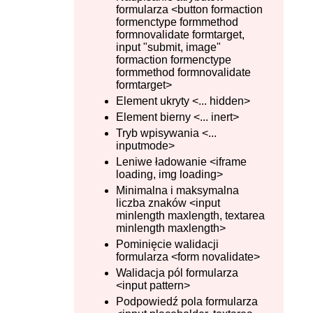
formularza <button formaction
formenctype formmethod
formnovalidate formtarget,
input "submit, image"
formaction formenctype
formmethod formnovalidate
formtarget>
Element ukryty <... hidden>
Element bierny <... inert>
Tryb wpisywania <...
inputmode>
Leniwe ładowanie <iframe
loading, img loading>
Minimalna i maksymalna
liczba znaków <input
minlength maxlength, textarea
minlength maxlength>
Pominięcie walidacji
formularza <form novalidate>
Walidacja pól formularza
<input pattern>
Podpowiedź pola formularza