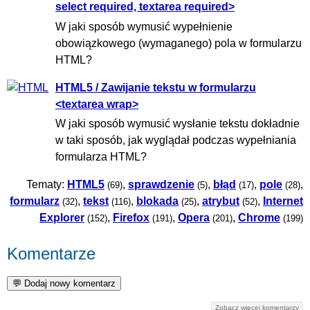
select required, textarea required>
W jaki sposób wymusić wypełnienie
obowiązkowego (wymaganego) pola w formularzu
HTML?
HTML5 / Zawijanie tekstu w formularzu
<textarea wrap>
W jaki sposób wymusić wysłanie tekstu dokładnie
w taki sposób, jak wyglądał podczas wypełniania
formularza HTML?
Tematy:
HTML5
,
sprawdzenie
,
błąd
,
pole
,
(69)
(5)
(17)
(28)
formularz
,
tekst
,
blokada
,
atrybut
,
Internet
(32)
(116)
(25)
(52)
Explorer
,
Firefox
,
Opera
,
Chrome
(152)
(191)
(201)
(199)
Komentarze
Zobacz więcej komentarzy