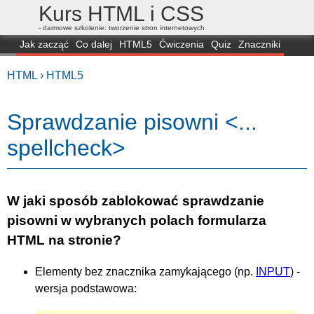
Kurs HTML i CSS
- darmowe szkolenie: tworzenie stron internetowych
Jak zacząć
Co dalej
HTML5
Ćwiczenia
Quiz
Znaczniki
Dla zielonych
CSS3
Selektory
Własności
Skrypty
Generatory
HTML ›
HTML5
FAQ
Przeglądarki
Mapa
FORUM
Sprawdzanie pisowni <...
spellcheck>
W jaki sposób zablokować sprawdzanie
pisowni w wybranych polach formularza
HTML na stronie?
Elementy bez znacznika zamykającego (np.
INPUT
) -
wersja podstawowa: