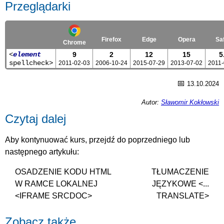
Przeglądarki
Firefox
Edge
Opera
Saf
Chrome
<
element
9
2
12
15
5
spellcheck>
2011-02-03
2006-10-24
2015-07-29
2013-07-02
2011-
📅
13.10.2024
Autor:
Sławomir Kokłowski
Czytaj dalej
Aby kontynuować kurs, przejdź do poprzedniego lub
następnego artykułu:
OSADZENIE KODU HTML
TŁUMACZENIE
W RAMCE LOKALNEJ
JĘZYKOWE <...
<IFRAME SRCDOC>
TRANSLATE>
Zobacz także