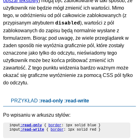
obszar tekstowy
) mogą być zablokowane w taki sposób, że
użytkownik nie będzie mógł zmienić ich wartości. Mimo
tego, w odróżnieniu od pól całkowicie zablokowanych (z
przypisanym atrybutem
), wartości z pól
disabled
zablokowanych do zapisu będą normalnie wysłane z
formularzem. Biorąc pod uwagę, że wiele przeglądarek w
żaden sposób nie wyróżnia graficznie pól, które zostały
oznaczone jako tylko do odczytu, nieświadomy tego
użytkownik może bez końca próbować zmienić ich
zawartość. Z tego punktu widzenia bardzo ważnym może
okazać się graficzne wyróżnienie za pomocą CSS pól tylko
do odczytu.
PRZYKŁAD
:read-only :read-write
Po wpisaniu w arkuszu stylów:
input
:read-only
 { 
border
: 1px solid blue }

input
:read-write
 { 
border
: 1px solid red }