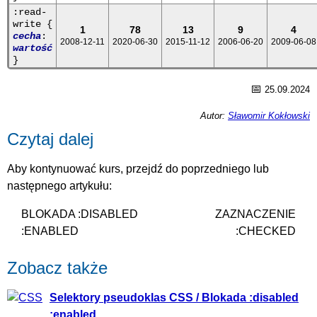
:read-
write {
1
78
13
9
4
cecha
:
2008-12-11
2020-06-30
2015-11-12
2006-06-20
2009-06-08
wartość
}
📅
25.09.2024
Autor:
Sławomir Kokłowski
Czytaj dalej
Aby kontynuować kurs, przejdź do poprzedniego lub
następnego artykułu:
BLOKADA :DISABLED
ZAZNACZENIE
:ENABLED
:CHECKED
Zobacz także
Selektory pseudoklas CSS / Blokada :disabled
:enabled