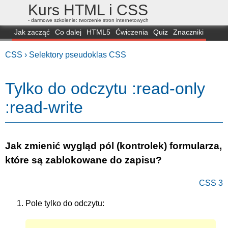
Kurs HTML i CSS
- darmowe szkolenie: tworzenie stron internetowych
Jak zacząć
Co dalej
HTML5
Ćwiczenia
Quiz
Znaczniki
Dla zielonych
CSS3
Selektory
Własności
Skrypty
Generatory
CSS ›
Selektory pseudoklas CSS
FAQ
Przeglądarki
Mapa
FORUM
Tylko do odczytu :read-only
:read-write
Jak zmienić wygląd pól (kontrolek) formularza,
które są zablokowane do zapisu?
CSS 3
Pole tylko do odczytu: