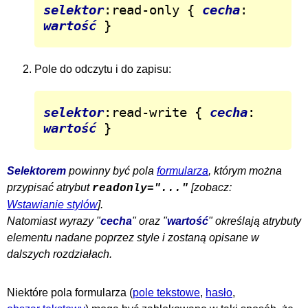
selektor
:read-only { 
cecha
: 
wartość
 }
Pole do odczytu i do zapisu:
selektor
:read-write { 
cecha
: 
wartość
 }
Selektorem
powinny być pola
formularza
, którym można
przypisać atrybut
[zobacz:
readonly="..."
Wstawianie stylów
].
Natomiast wyrazy "
cecha
" oraz "
wartość
" określają atrybuty
elementu nadane poprzez style i zostaną opisane w
dalszych rozdziałach.
Niektóre pola formularza (
pole tekstowe
,
hasło
,