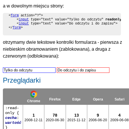
a w dowolnym miejscu strony:
<
form
 action="?">

	<
input
 type="text" value="Tylko do odczytu" 
readonly
>

	<
input
 type="text" value="Do odczytu i do zapisu">

</
form
>
otrzymamy dwie tekstowe kontrolki formularza - pierwsza z
niebieskim obramowaniem (zablokowana), a druga z
czerwonym (odblokowana):
Przeglądarki
Firefox
Edge
Opera
Safari
Chrome
:read-
only {
1
78
13
9
4
cecha
:
2008-12-11
2020-06-30
2015-11-12
2006-06-20
2009-06-08
wartość
}