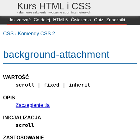
Kurs HTML i CSS
- darmowe szkolenie: tworzenie stron internetowych
Jak zacząć
Co dalej
HTML5
Ćwiczenia
Quiz
Znaczniki
Dla zielonych
CSS3
Selektory
Własności
Skrypty
Generatory
CSS ›
Komendy CSS 2
FAQ
Przeglądarki
Mapa
FORUM
background-attachment
WARTOŚĆ
scroll | fixed | inherit
OPIS
Zaczepienie tła
INICJALIZACJA
scroll
ZASTOSOWANIE