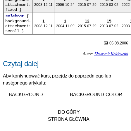
attachment:
2008-12-11
2006-10-24
2015-07-29
2010-03-02
2022-
fixed }
selektor
{
background-
1
1
12
15
attachment:
2008-12-11
2004-11-09
2015-07-29
2013-07-02
2003-
scroll }
📅
05.08.2006
Autor:
Sławomir Kokłowski
Czytaj dalej
Aby kontynuować kurs, przejdź do poprzedniego lub
następnego artykułu:
BACKGROUND
BACKGROUND-COLOR
DO GÓRY
STRONA GŁÓWNA