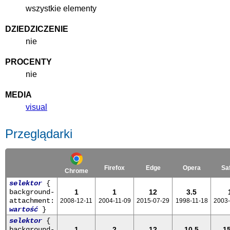
wszystkie elementy
DZIEDZICZENIE
nie
PROCENTY
nie
MEDIA
visual
Przeglądarki
Firefox
Edge
Opera
Saf
Chrome
selektor
{
background-
1
1
12
3.5
attachment:
2008-12-11
2004-11-09
2015-07-29
1998-11-18
2003-
wartość
}
selektor
{
background-
1
2
12
10.5
15