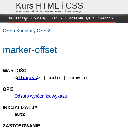
Kurs HTML i CSS
- darmowe szkolenie: tworzenie stron internetowych
Jak zacząć
Co dalej
HTML5
Ćwiczenia
Quiz
Znaczniki
Dla zielonych
CSS3
Selektory
Własności
Skrypty
Generatory
CSS ›
Komendy CSS 2
FAQ
Przeglądarki
Mapa
FORUM
marker-offset
WARTOŚĆ
<
długość
> | auto | inherit
OPIS
Odstęp wyróżnika wykazu
INICJALIZACJA
auto
ZASTOSOWANIE