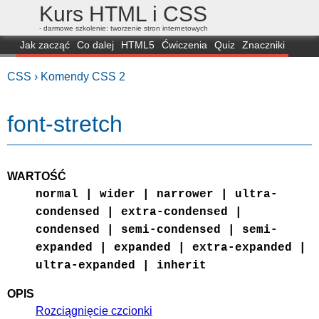
Kurs HTML i CSS
- darmowe szkolenie: tworzenie stron internetowych
Jak zacząć
Co dalej
HTML5
Ćwiczenia
Quiz
Znaczniki
Dla zielonych
CSS3
Selektory
Własności
Skrypty
Generatory
CSS ›
Komendy CSS 2
FAQ
Przeglądarki
Mapa
FORUM
font-stretch
WARTOŚĆ
normal | wider | narrower | ultra-
condensed | extra-condensed |
condensed | semi-condensed | semi-
expanded | expanded | extra-expanded |
ultra-expanded | inherit
OPIS
Rozciągnięcie czcionki