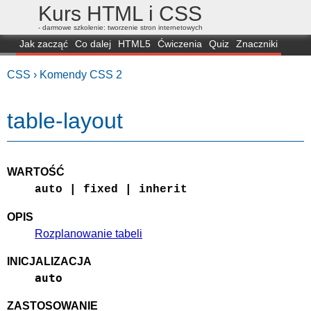
Kurs HTML i CSS
- darmowe szkolenie: tworzenie stron internetowych
Jak zacząć
Co dalej
HTML5
Ćwiczenia
Quiz
Znaczniki
Dla zielonych
CSS3
Selektory
Własności
Skrypty
Generatory
CSS ›
Komendy CSS 2
FAQ
Przeglądarki
Mapa
FORUM
table-layout
WARTOŚĆ
auto | fixed | inherit
OPIS
Rozplanowanie tabeli
INICJALIZACJA
auto
ZASTOSOWANIE