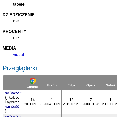
tabele
DZIEDZICZENIE
nie
PROCENTY
nie
MEDIA
visual
Przeglądarki
Firefox
Edge
Opera
Safari
Chrome
selektor
{ table-
14
1
12
7
1
layout:
2011-09-16
2004-11-09
2015-07-29
2003-01-28
2003-06-
wartość
}
selektor