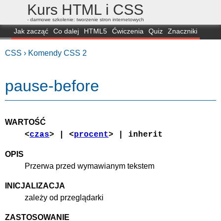
Kurs HTML i CSS
- darmowe szkolenie: tworzenie stron internetowych
Jak zacząć
Co dalej
HTML5
Ćwiczenia
Quiz
Znaczniki
Dla zielonych
CSS3
Selektory
Własności
Skrypty
Generatory
CSS ›
Komendy CSS 2
FAQ
Przeglądarki
Mapa
FORUM
pause-before
WARTOŚĆ
<
czas
> | <
procent
> | inherit
OPIS
Przerwa przed wymawianym tekstem
INICJALIZACJA
zależy od przeglądarki
ZASTOSOWANIE