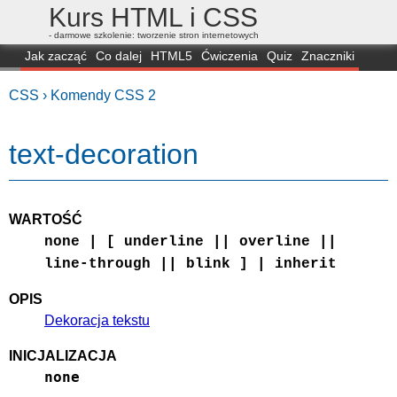
Kurs HTML i CSS
- darmowe szkolenie: tworzenie stron internetowych
Jak zacząć
Co dalej
HTML5
Ćwiczenia
Quiz
Znaczniki
Dla zielonych
CSS3
Selektory
Własności
Skrypty
Generatory
CSS ›
Komendy CSS 2
FAQ
Przeglądarki
Mapa
FORUM
text-decoration
WARTOŚĆ
none | [ underline || overline ||
line-through || blink ] | inherit
OPIS
Dekoracja tekstu
INICJALIZACJA
none