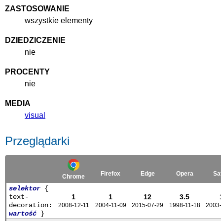
ZASTOSOWANIE
wszystkie elementy
DZIEDZICZENIE
nie
PROCENTY
nie
MEDIA
visual
Przeglądarki
Firefox
Edge
Opera
Sa
Chrome
selektor
{
text-
1
1
12
3.5
decoration:
2008-12-11
2004-11-09
2015-07-29
1998-11-18
2003
wartość
}