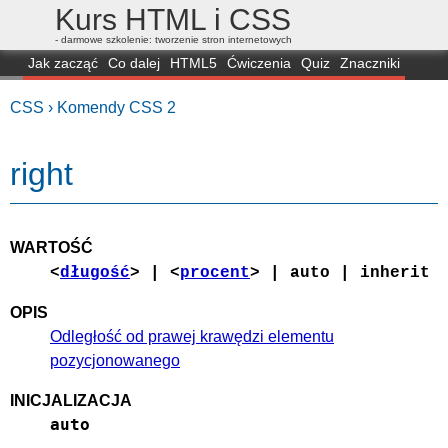
Kurs HTML i CSS
- darmowe szkolenie: tworzenie stron internetowych
Jak zacząć
Co dalej
HTML5
Ćwiczenia
Quiz
Znaczniki
Dla zielonych
CSS3
Selektory
Własności
Skrypty
Generatory
CSS ›
Komendy CSS 2
FAQ
Przeglądarki
Mapa
FORUM
right
WARTOŚĆ
<
długość
> | <
procent
> | auto | inherit
OPIS
Odległość od prawej krawędzi elementu
pozycjonowanego
INICJALIZACJA
auto