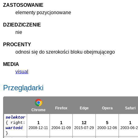
ZASTOSOWANIE
elementy pozycjonowane
DZIEDZICZENIE
nie
PROCENTY
odnosi się do szerokości bloku obejmującego
MEDIA
visual
Przeglądarki
Firefox
Edge
Opera
Safari
Chrome
selektor
{ right:
1
1
12
5
1
wartość
2008-12-11
2004-11-09
2015-07-29
2000-12-06
2003-06-
}