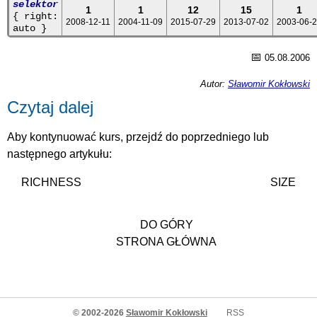
selektor
1
1
12
15
1
{ right:
2008-12-11
2004-11-09
2015-07-29
2013-07-02
2003-06-
auto }
📅
05.08.2006
Autor:
Sławomir Kokłowski
Czytaj dalej
Aby kontynuować kurs, przejdź do poprzedniego lub
następnego artykułu:
RICHNESS
SIZE
DO GÓRY
STRONA GŁÓWNA
© 2002-2026
Sławomir Kokłowski
RSS