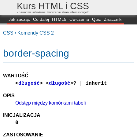
Kurs HTML i CSS
- darmowe szkolenie: tworzenie stron internetowych
Jak zacząć
Co dalej
HTML5
Ćwiczenia
Quiz
Znaczniki
Dla zielonych
CSS3
Selektory
Własności
Skrypty
Generatory
CSS ›
Komendy CSS 2
FAQ
Przeglądarki
Mapa
FORUM
border-spacing
WARTOŚĆ
<
długość
> <
długość
>? | inherit
OPIS
Odstęp między komórkami tabeli
INICJALIZACJA
0
ZASTOSOWANIE