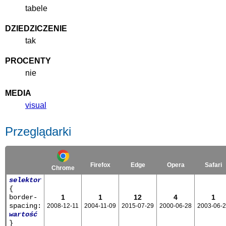
tabele
DZIEDZICZENIE
tak
PROCENTY
nie
MEDIA
visual
Przeglądarki
Firefox
Edge
Opera
Safari
Chrome
selektor
{
border-
1
1
12
4
1
spacing:
2008-12-11
2004-11-09
2015-07-29
2000-06-28
2003-06-
wartość
}