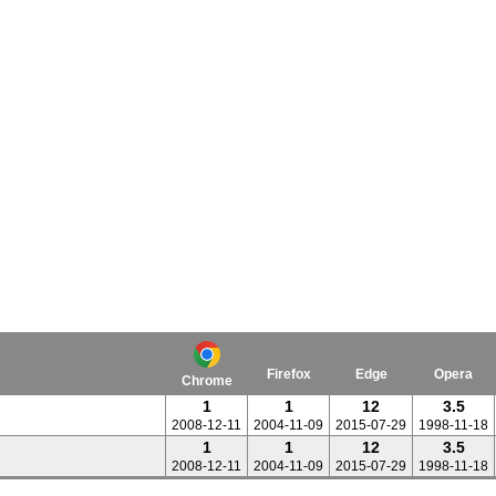
Firefox
Edge
Opera
Chrome
1
1
12
3.5
2008-12-11
2004-11-09
2015-07-29
1998-11-18
1
1
12
3.5
2008-12-11
2004-11-09
2015-07-29
1998-11-18