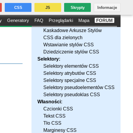
CSS
JS
Skrypty
Informacje
y
Generatory
FAQ
Przeglądarki
Mapa
FORUM
Kaskadowe Arkusze Stylów
CSS dla zielonych
Wstawianie stylów CSS
Dziedziczenie stylów CSS
Selektory:
Selektory elementów CSS
Selektory atrybutów CSS
Selektory specjalne CSS
Selektory pseudoelementów CSS
Selektory pseudoklas CSS
Własności:
Czcionki CSS
Tekst CSS
Tło CSS
Marginesy CSS