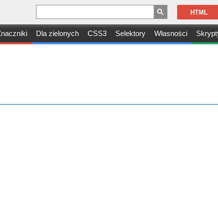
HTML
naczniki
Dla zielonych
CSS3
Selektory
Własności
Skrypt