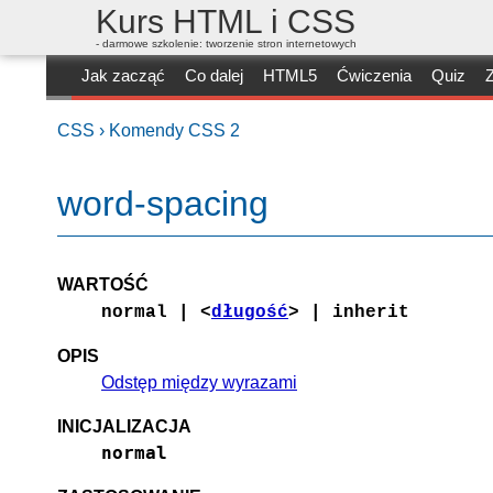
Kurs HTML i CSS
- darmowe szkolenie: tworzenie stron internetowych
Jak zacząć
Co dalej
HTML5
Ćwiczenia
Quiz
Z
CSS ›
Komendy CSS 2
word-spacing
WARTOŚĆ
normal | <
długość
> | inherit
OPIS
Odstęp między wyrazami
INICJALIZACJA
normal